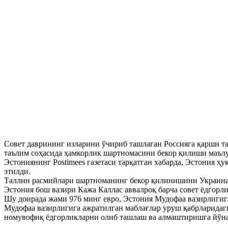
Совет даврининг изларини ўчириб ташлаган Россияга қарши т
таълим соҳасида ҳамкорлик шартномасини бекор қилиши маъл
Эстониянинг Postimees газетаси тарқатган хабарда, Эстония 
этилди.
Таллин расмийлари шартноманинг бекор қилинишини Украина
Эстония бош вазири Кажа Каллас аввалроқ барча совет ёдгорл
Шу доирада жами 976 минг евро, Эстония Мудофаа вазирлигиг
Мудофаа вазирлигига ажратилган маблағлар уруш қабрларидаг
номувофиқ ёдгорликларни олиб ташлаш ва алмаштиришга йўн