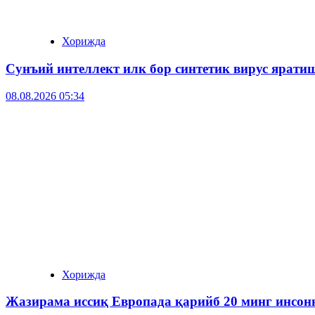
Хорижда
Сунъий интеллект илк бор синтетик вирус ярати
08.08.2026 05:34
Хорижда
Жазирама иссиқ Европада қарийб 20 минг инсонн