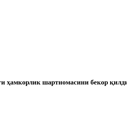
аги ҳамкорлик шартномасини бекор қилд