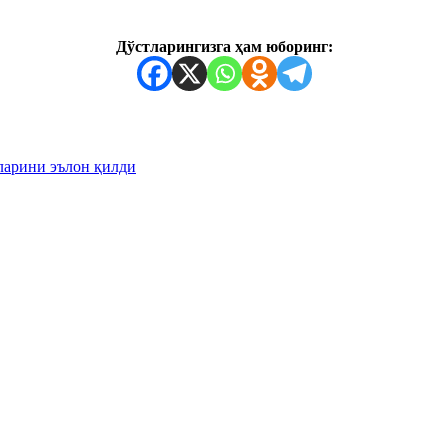
Дўстларингизга ҳам юборинг:
ларини эълон қилди