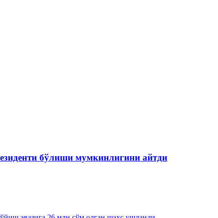
езиденти бўлиши мумкинлигини айтди
қўйиш эвазига 26 млн сўм олган шахс ушланди