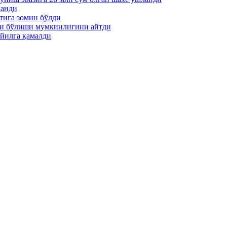
ланди
тига зомин бўлди
ти бўлиши мумкинлигини айтди
йилга қамалди