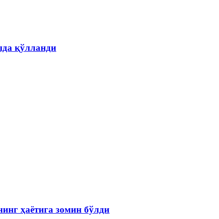
шда қўлланди
инг ҳаётига зомин бўлди