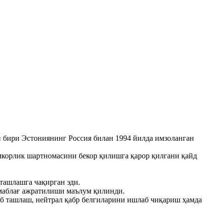
н бири Эстониянинг Россия билан 1994 йилда имзоланган
ҳамкорлик шартномасини бекор қилишга қарор қилгани қайд
ташлашга чақирган эди.
 маблағ ажратилиши маълум қилинди.
б ташлаш, нейтрал қабр белгиларини ишлаб чиқариш ҳамда