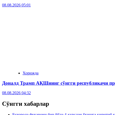
08.08.2026 05:01
Хорижда
Доналд Трамп АҚШнинг сўнгги республикачи пр
08.08.2026 04:32
Сўнгги хабарлар
Бухорода фуқарони бир йўла 4-курсдан ўқишга киритиб 