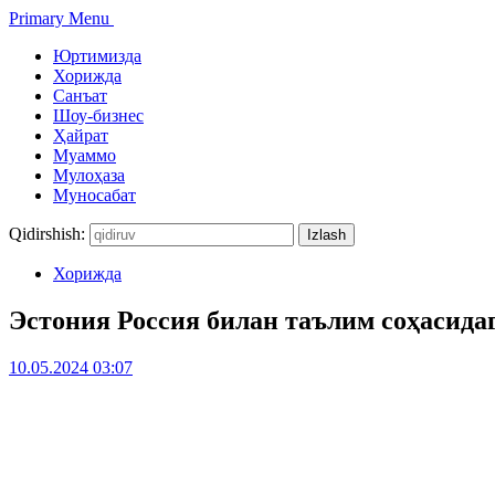
Primary Menu
Юртимизда
Хорижда
Санъат
Шоу-бизнес
Ҳайрат
Муаммо
Мулоҳаза
Муносабат
Qidirshish:
Хорижда
Эстония Россия билан таълим соҳасид
10.05.2024 03:07