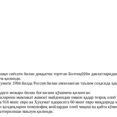
ашқи сиёсати билан диққатни тортган Болтиқбўйи давлатларида
ум қилинди.
ҳукумати 1994 йилда Россия билан имзоланган таълим соҳасида 
даги можаро билан боғлагани қўшимча қилинган.
икларини мамлакат жамоат майдонидан имкон қадар тезроқ олиб 
а 916 минг евро ва Ҳукумат идорасига 60 минг евро миқдорида
и қолдиқларни номувофиқ жойлардан олиб чиқиш ва қайта кўми
алтирилиши маълум қилинди.