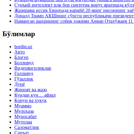
Сунъий интеллект илк бор синтетик вирус яратишда қўл
Жазирама иссиқ Европада қарийб 20 минг инсоннинг ҳаё
Доналд Трамп АҚШнинг сўнгги республикачи президен
Наманган шаҳрининг собиқ ҳокими Анвар Отахўжаев 11 
Бўлимлар
hordiq.uz
Авто
Блогер
Болливуд
Видеоянгиликлар
Голливуд
Гўзаллик
Дунё
Жиноят ва жазо
Кундан кун… афзал
Қонун ва ҳуқуқ
Муаммо
Мулоҳаза
Муносабат
Мутолаа
Саломатлик
Санъат