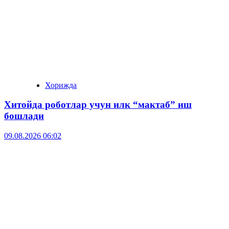
Хорижда
Хитойда роботлар учун илк “мактаб” иш
бошлади
09.08.2026 06:02