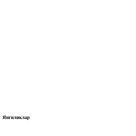
Янгиликлар