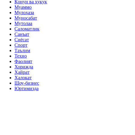
Қонун ва ҳуқуқ
Муаммо
Мулоҳаза
Муносабат
Мутолаа
Саломатлик
Санъат
Сиёсат
Спорт
Таълим
Техно
Фаолият
Хорижда
Ҳайрат
Ҳалокат
Шоу-бизнес
Юртимизда