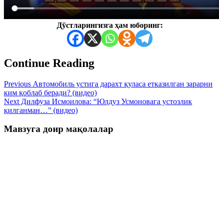
Дўстларингизга ҳам юборинг:
Continue Reading
Previous
Автомобиль устига дарахт қуласа етказилган зарарни
ким қоблаб беради? (видео)
Next
Дилфуза Исмоилова: “Юлдуз Усмоновага устозлик
қилганман…” (видео)
Мавзуга доир мақолалар