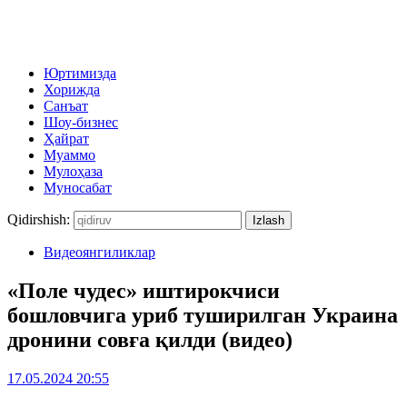
Юртимизда
Хорижда
Санъат
Шоу-бизнес
Ҳайрат
Муаммо
Мулоҳаза
Муносабат
Qidirshish:
Видеоянгиликлар
«Поле чудес» иштирокчиси
бошловчига уриб туширилган Украина
дронини совға қилди (видео)
17.05.2024 20:55