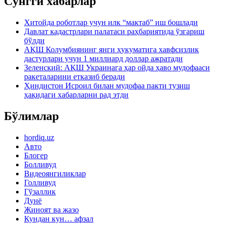
Сўнгги хабарлар
Хитойда роботлар учун илк “мактаб” иш бошлади
Давлат кадастрлари палатаси раҳбариятида ўзгариш
бўлди
АҚШ Колумбиянинг янги ҳукуматига хавфсизлик
дастурлари учун 1 миллиард доллар ажратади
Зеленский: АҚШ Украинага ҳар ойда ҳаво мудофааси
ракеталарини етказиб беради
Ҳиндистон Исроил билан мудофаа пакти тузиш
ҳақидаги хабарларни рад этди
Бўлимлар
hordiq.uz
Авто
Блогер
Болливуд
Видеоянгиликлар
Голливуд
Гўзаллик
Дунё
Жиноят ва жазо
Кундан кун… афзал