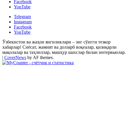
Facebook
YouTube
Telegram
Instagram
Facebook
YouTube
Ўзбекистон ва жаҳон янгиликлари – энг сўнгги тезкор
хабарлар! Сиёсат, жамият ва долзарб воқеалар, қизиқарли
мақолалар ва таҳлиллар, машҳур шахслар билан интервьюлар.
|
CoverNews
by AF themes.