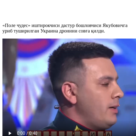
«Поле чудес» иштирокчиси дастур бошловчиси Якубовичга
уриб туширилган Украина дронини совға қилди.