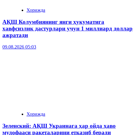
Хорижда
АҚШ Колумбиянинг янги ҳукуматига
хавфсизлик дастурлари учун 1 миллиард доллар
ажратади
09.08.2026 05:03
Хорижда
Зеленский: АҚШ Украинага ҳар ойда ҳаво
мудофааси ракеталарини етказиб беради