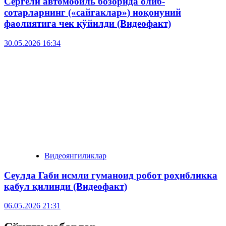
Сергели автомобиль бозорида олиб-
сотарларнинг («сайгаклар») ноқонуний
фаолиятига чек қўйилди (Видеофакт)
30.05.2026 16:34
Видеоянгиликлар
Сеулда Габи исмли гуманоид робот роҳибликка
қабул қилинди (Видеофакт)
06.05.2026 21:31