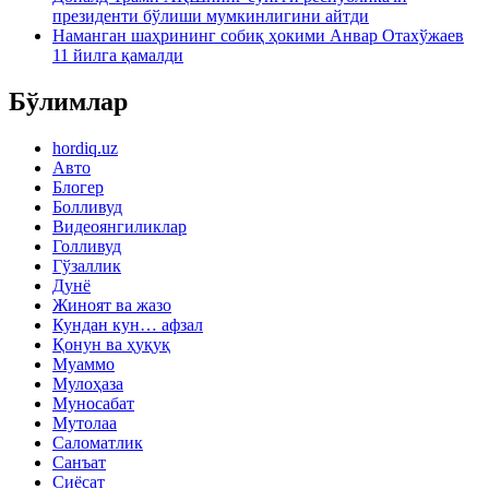
президенти бўлиши мумкинлигини айтди
Наманган шаҳрининг собиқ ҳокими Анвар Отахўжаев
11 йилга қамалди
Бўлимлар
hordiq.uz
Авто
Блогер
Болливуд
Видеоянгиликлар
Голливуд
Гўзаллик
Дунё
Жиноят ва жазо
Кундан кун… афзал
Қонун ва ҳуқуқ
Муаммо
Мулоҳаза
Муносабат
Мутолаа
Саломатлик
Санъат
Сиёсат