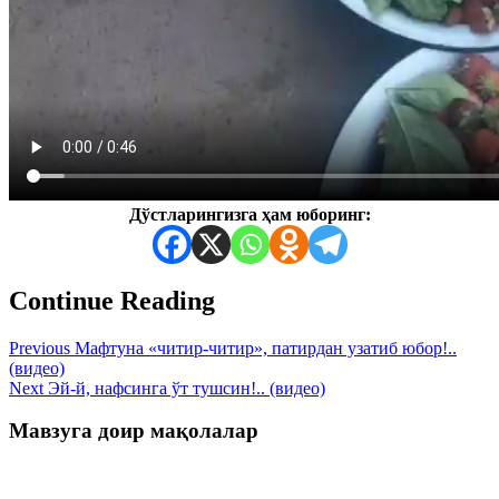
Дўстларингизга ҳам юборинг:
Continue Reading
Previous
Мафтуна «читир-читир», патирдан узатиб юбор!..
(видео)
Next
Эй-й, нафсинга ўт тушсин!.. (видео)
Мавзуга доир мақолалар