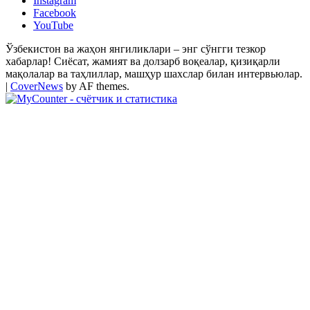
Instagram
Facebook
YouTube
Ўзбекистон ва жаҳон янгиликлари – энг сўнгги тезкор
хабарлар! Сиёсат, жамият ва долзарб воқеалар, қизиқарли
мақолалар ва таҳлиллар, машҳур шахслар билан интервьюлар.
|
CoverNews
by AF themes.