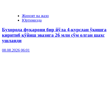
Жиноят ва жазо
Юртимизда
Бухорода фуқарони бир йўла 4-курсдан ўқишга
киритиб қўйиш эвазига 26 млн сўм олган шахс
ушланди
08.08.2026 06:01