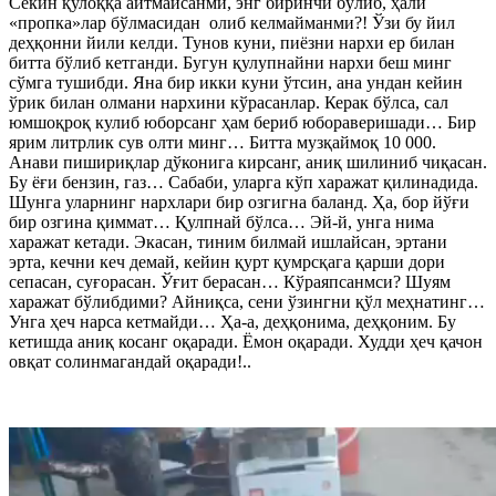
Секин қулоққа айтмайсанми, энг биринчи бўлиб, ҳали
«пропка»лар бўлмасидан олиб келмайманми?! Ўзи бу йил
деҳқонни йили келди. Тунов куни, пиёзни нархи ер билан
битта бўлиб кетганди. Бугун қулупнайни нархи беш минг
сўмга тушибди. Яна бир икки куни ўтсин, ана ундан кейин
ўрик билан олмани нархини кўрасанлар. Керак бўлса, сал
юмшоқроқ кулиб юборсанг ҳам бериб юбораверишади… Бир
ярим литрлик сув олти минг… Битта музқаймоқ 10 000.
Анави пишириқлар дўконига кирсанг, аниқ шилиниб чиқасан.
Бу ёғи бензин, газ… Сабаби, уларга кўп харажат қилинадида.
Шунга уларнинг нархлари бир озгигна баланд. Ҳа, бор йўғи
бир озгина қиммат… Қулпнай бўлса… Эй-й, унга нима
харажат кетади. Экасан, тиним билмай ишлайсан, эртани
эрта, кечни кеч демай, кейин қурт қумрсқага қарши дори
сепасан, суғорасан. Ўғит берасан… Кўраяпсанмси? Шуям
харажат бўлибдими? Айниқса, сени ўзингни қўл меҳнатинг…
Унга ҳеч нарса кетмайди… Ҳа-а, деҳқонима, деҳқоним. Бу
кетишда аниқ косанг оқаради. Ёмон оқаради. Худди ҳеч қачон
овқат солинмагандай оқаради!..