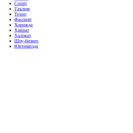
Спорт
Таълим
Техно
Фаолият
Хорижда
Ҳайрат
Ҳалокат
Шоу-бизнес
Юртимизда