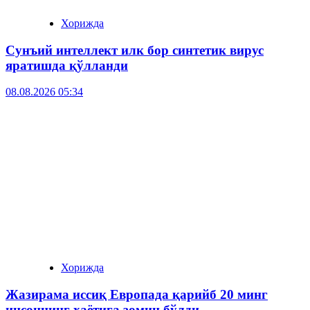
Хорижда
Сунъий интеллект илк бор синтетик вирус
яратишда қўлланди
08.08.2026 05:34
Хорижда
Жазирама иссиқ Европада қарийб 20 минг
инсоннинг ҳаётига зомин бўлди