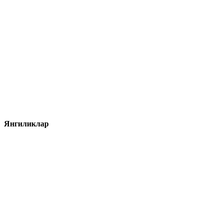
Янгиликлар