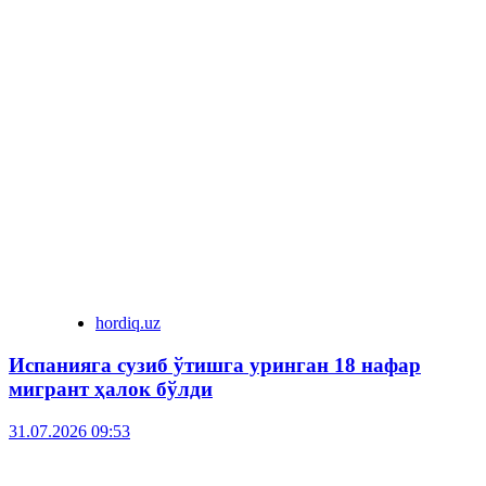
hordiq.uz
Испанияга сузиб ўтишга уринган 18 нафар
мигрант ҳалок бўлди
31.07.2026 09:53