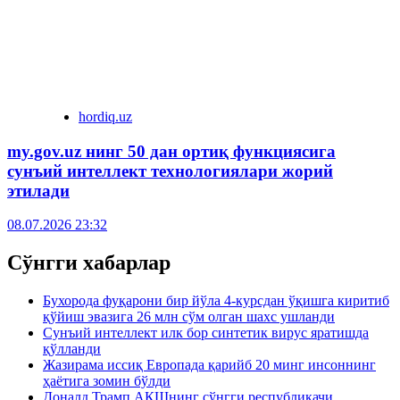
hordiq.uz
my.gov.uz нинг 50 дан ортиқ функциясига
сунъий интеллект технологиялари жорий
этилади
08.07.2026 23:32
Сўнгги хабарлар
Бухорода фуқарони бир йўла 4-курсдан ўқишга киритиб
қўйиш эвазига 26 млн сўм олган шахс ушланди
Сунъий интеллект илк бор синтетик вирус яратишда
қўлланди
Жазирама иссиқ Европада қарийб 20 минг инсоннинг
ҳаётига зомин бўлди
Доналд Трамп АҚШнинг сўнгги республикачи