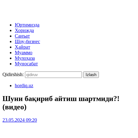
Юртимизда
Хорижда
Санъат
Шоу-бизнес
Ҳайрат
Муаммо
Мулоҳаза
Муносабат
Qidirshish:
hordiq.uz
Шуни бақириб айтиш шартмиди?!
(видео)
23.05.2024 09:20