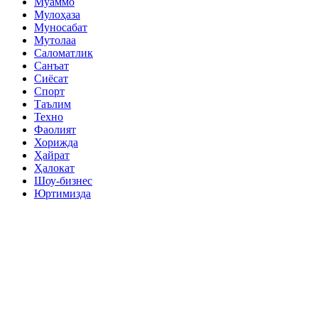
Муаммо
Мулоҳаза
Муносабат
Мутолаа
Саломатлик
Санъат
Сиёсат
Спорт
Таълим
Техно
Фаолият
Хорижда
Ҳайрат
Ҳалокат
Шоу-бизнес
Юртимизда