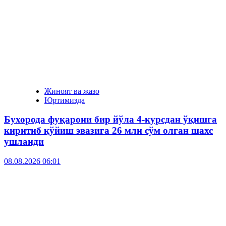
Жиноят ва жазо
Юртимизда
Бухорода фуқарони бир йўла 4-курсдан ўқишга
киритиб қўйиш эвазига 26 млн сўм олган шахс
ушланди
08.08.2026 06:01