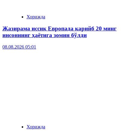
Хорижда
Жазирама иссиқ Европада қарийб 20 минг
инсоннинг ҳаётига зомин бўлди
08.08.2026 05:01
Хорижда