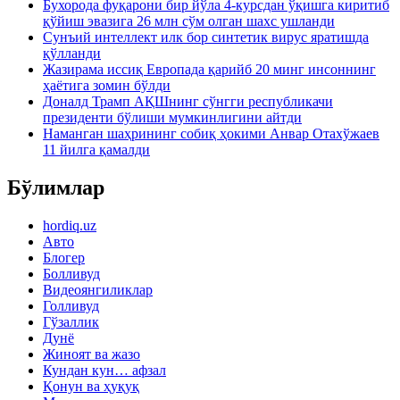
Бухорода фуқарони бир йўла 4-курсдан ўқишга киритиб
қўйиш эвазига 26 млн сўм олган шахс ушланди
Сунъий интеллект илк бор синтетик вирус яратишда
қўлланди
Жазирама иссиқ Европада қарийб 20 минг инсоннинг
ҳаётига зомин бўлди
Доналд Трамп АҚШнинг сўнгги республикачи
президенти бўлиши мумкинлигини айтди
Наманган шаҳрининг собиқ ҳокими Анвар Отахўжаев
11 йилга қамалди
Бўлимлар
hordiq.uz
Авто
Блогер
Болливуд
Видеоянгиликлар
Голливуд
Гўзаллик
Дунё
Жиноят ва жазо
Кундан кун… афзал
Қонун ва ҳуқуқ