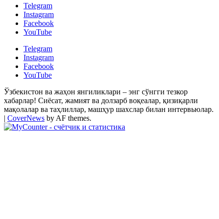
Telegram
Instagram
Facebook
YouTube
Telegram
Instagram
Facebook
YouTube
Ўзбекистон ва жаҳон янгиликлари – энг сўнгги тезкор
хабарлар! Сиёсат, жамият ва долзарб воқеалар, қизиқарли
мақолалар ва таҳлиллар, машҳур шахслар билан интервьюлар.
|
CoverNews
by AF themes.