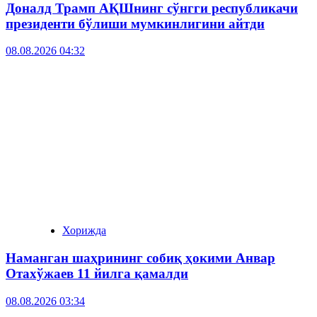
Доналд Трамп АҚШнинг сўнгги республикачи
президенти бўлиши мумкинлигини айтди
08.08.2026 04:32
Хорижда
Наманган шаҳрининг собиқ ҳокими Анвар
Отахўжаев 11 йилга қамалди
08.08.2026 03:34