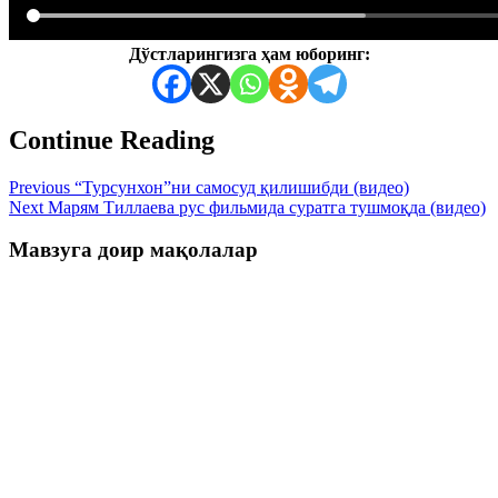
Дўстларингизга ҳам юборинг:
Continue Reading
Previous
“Турсунхон”ни самосуд қилишибди (видео)
Next
Марям Тиллаева рус фильмида суратга тушмоқда (видео)
Мавзуга доир мақолалар