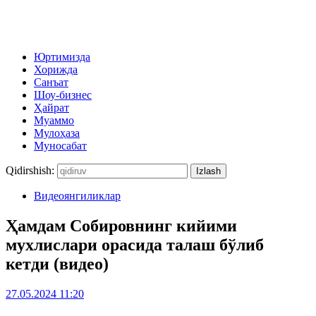
Юртимизда
Хорижда
Санъат
Шоу-бизнес
Ҳайрат
Муаммо
Мулоҳаза
Муносабат
Qidirshish:
Видеоянгиликлар
Ҳамдам Собировнинг кийими
мухлислари орасида талаш бўлиб
кетди (видео)
27.05.2024 11:20