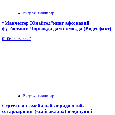
Видеоянгиликлар
“Манчестер Юнайтед”нинг афсонавий
футболчиси Чорвоқда дам олмоқда (Видеофакт)
01.06.2026 09:27
Видеоянгиликлар
Сергели автомобиль бозорида олиб-
сотарларнинг («сайгаклар») ноқонуний