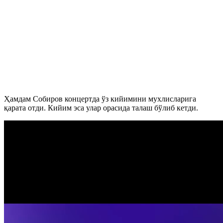
Ҳамдам Собиров концертда ўз кийимини мухлисларига
қарата отди. Кийим эса улар орасида талаш бўлиб кетди.