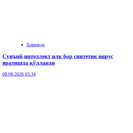
Хорижда
Сунъий интеллект илк бор синтетик вирус
яратишда қўлланди
08.08.2026 05:34