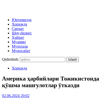
Юртимизда
Хорижда
Санъат
Шоу-бизнес
Ҳайрат
Муаммо
Мулоҳаза
Муносабат
Qidirshish:
Хорижда
Америка ҳарбийлари Тожикистонда
қўшма машғулотлар ўтказди
02.06.2024 20:02