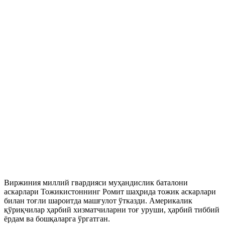
Виржиния миллий гвардияси муҳандислик баталони
аскарлари Тожикистоннинг Ромит шаҳрида тожик аскарлари
билан тоғли шароитда машғулот ўтказди. Америкалик
қўриқчилар ҳарбий хизматчиларни тоғ уруши, ҳарбий тиббий
ёрдам ва бошқаларга ўргатган.