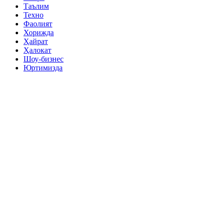
Таълим
Техно
Фаолият
Хорижда
Ҳайрат
Ҳалокат
Шоу-бизнес
Юртимизда