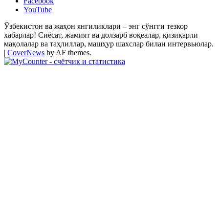
Facebook
YouTube
Ўзбекистон ва жаҳон янгиликлари – энг сўнгги тезкор
хабарлар! Сиёсат, жамият ва долзарб воқеалар, қизиқарли
мақолалар ва таҳлиллар, машҳур шахслар билан интервьюлар.
|
CoverNews
by AF themes.