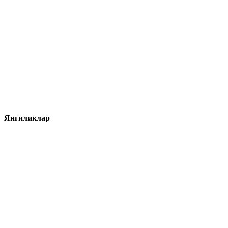
Янгиликлар