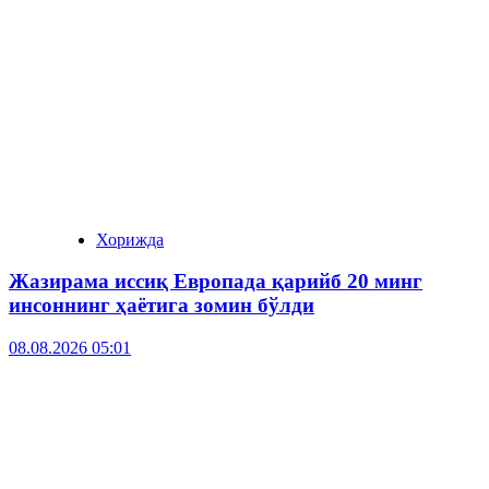
Хорижда
Жазирама иссиқ Европада қарийб 20 минг
инсоннинг ҳаётига зомин бўлди
08.08.2026 05:01