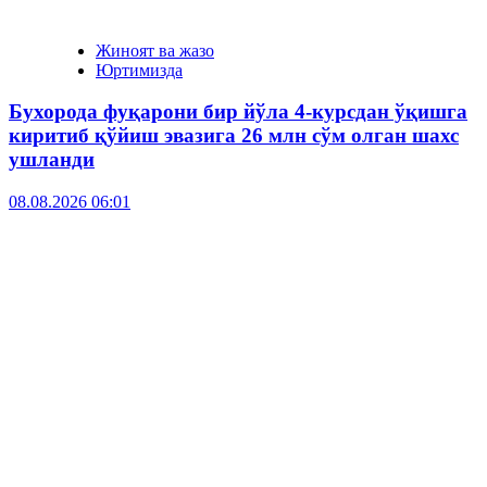
Жиноят ва жазо
Юртимизда
Бухорода фуқарони бир йўла 4-курсдан ўқишга
киритиб қўйиш эвазига 26 млн сўм олган шахс
ушланди
08.08.2026 06:01