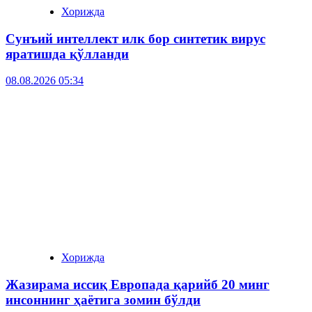
Хорижда
Сунъий интеллект илк бор синтетик вирус
яратишда қўлланди
08.08.2026 05:34
Хорижда
Жазирама иссиқ Европада қарийб 20 минг
инсоннинг ҳаётига зомин бўлди