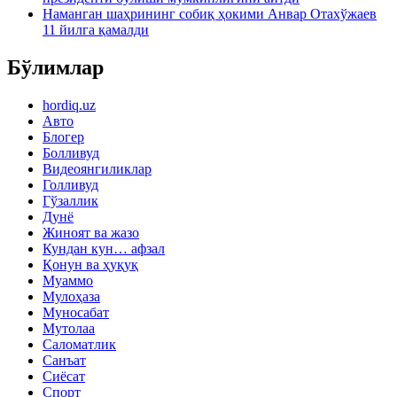
Наманган шаҳрининг собиқ ҳокими Анвар Отахўжаев
11 йилга қамалди
Бўлимлар
hordiq.uz
Авто
Блогер
Болливуд
Видеоянгиликлар
Голливуд
Гўзаллик
Дунё
Жиноят ва жазо
Кундан кун… афзал
Қонун ва ҳуқуқ
Муаммо
Мулоҳаза
Муносабат
Мутолаа
Саломатлик
Санъат
Сиёсат
Спорт