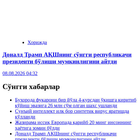
Хорижда
Доналд Трамп АҚШнинг сўнгги республикачи
президенти бўлиши мумкинлигини айтди
08.08.2026 04:32
Сўнгги хабарлар
Бухорода фуқарони бир йўла 4-курсдан ўқишга киритиб
қўйиш эвазига 26 млн сўм олган шахс ушланди
Сунъий интеллект илк бор синтетик вирус яратишда
қўлланди
Жазирама иссиқ Европада қарийб 20 минг инсоннинг
ҳаётига зомин бўлди
Доналд Трамп АҚШнинг сўнгги республикачи
президенти бўлиши мумкинлигини айтди