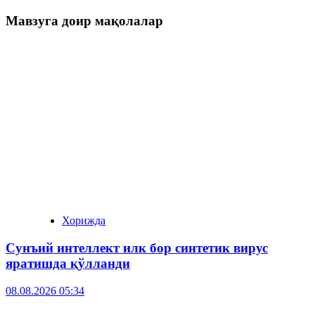
Мавзуга доир мақолалар
Хорижда
Сунъий интеллект илк бор синтетик вирус
яратишда қўлланди
08.08.2026 05:34