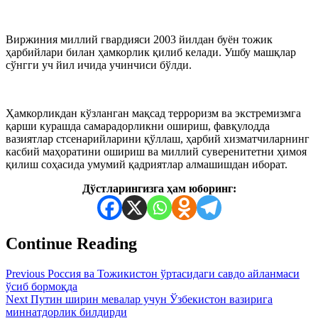
Виржиния миллий гвардияси 2003 йилдан буён тожик
ҳарбийлари билан ҳамкорлик қилиб келади. Ушбу машқлар
сўнгги уч йил ичида учинчиси бўлди.
Ҳамкорликдан кўзланган мақсад терроризм ва экстремизмга
қарши курашда самарадорликни ошириш, фавқулодда
вазиятлар стсенарийларини қўллаш, ҳарбий хизматчиларнинг
касбий маҳоратини ошириш ва миллий суверенитетни ҳимоя
қилиш соҳасида умумий қадриятлар алмашишдан иборат.
Дўстларингизга ҳам юборинг:
Continue Reading
Previous
Россия ва Тожикистон ўртасидаги савдо айланмаси
ўсиб бормоқда
Next
Путин ширин мевалар учун Ўзбекистон вазирига
миннатдорлик билдирди