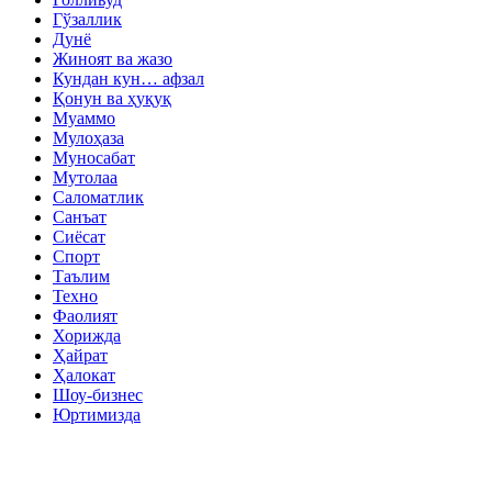
Гўзаллик
Дунё
Жиноят ва жазо
Кундан кун… афзал
Қонун ва ҳуқуқ
Муаммо
Мулоҳаза
Муносабат
Мутолаа
Саломатлик
Санъат
Сиёсат
Спорт
Таълим
Техно
Фаолият
Хорижда
Ҳайрат
Ҳалокат
Шоу-бизнес
Юртимизда