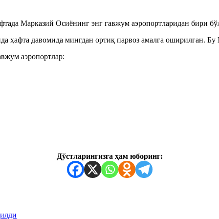
фтада Марказий Осиёнинг энг гавжум аэропортларидан бири бў
ортида ҳафта давомида мингдан ортиқ парвоз амалга оширилган. 
авжум аэропортлар:
Дўстларингизга ҳам юборинг:
қилди