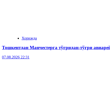
Хорижда
Тошкентдан Манчестерга тўғридан-тўғри авиар
07.08.2026 22:31