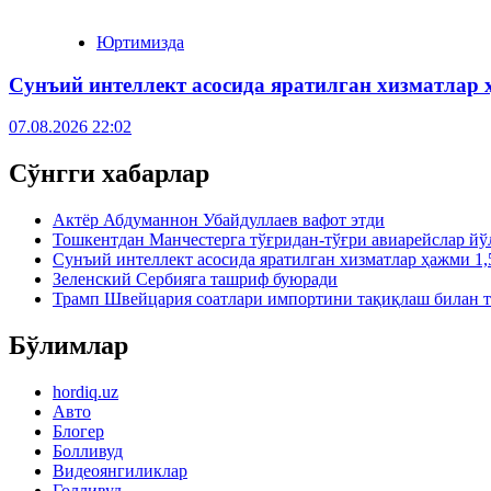
Юртимизда
Сунъий интеллект асосида яратилган хизматлар 
07.08.2026 22:02
Сўнгги хабарлар
Актёр Абду­маннон Убайдуллаев вафот этди
Тошкентдан Манчестерга тўғридан-тўғри авиарейслар й
Сунъий интеллект асосида яратилган хизматлар ҳажми 1,
Зеленский Сербияга ташриф буюради
Трамп Швейцария соатлари импортини тақиқлаш билан т
Бўлимлар
hordiq.uz
Авто
Блогер
Болливуд
Видеоянгиликлар
Голливуд