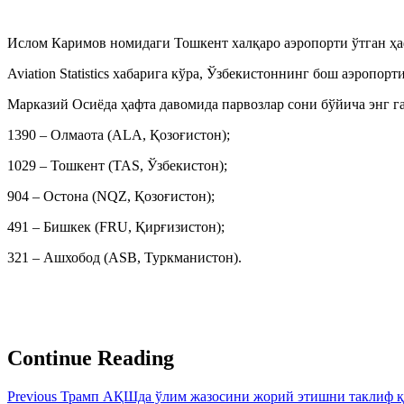
Ислом Каримов номидаги Тошкент халқаро аэропорти ўтган ҳа
Aviation Statistics хабарига кўра, Ўзбекистоннинг бош аэроп
Марказий Осиёда ҳафта давомида парвозлар сони бўйича энг г
1390 – Олмаота (ALA, Қозоғистон);
1029 – Тошкент (TAS, Ўзбекистон);
904 – Остона (NQZ, Қозоғистон);
491 – Бишкек (FRU, Қирғизистон);
321 – Ашхобод (ASB, Туркманистон).
Continue Reading
Previous
Трамп АҚШда ўлим жазосини жорий этишни таклиф 