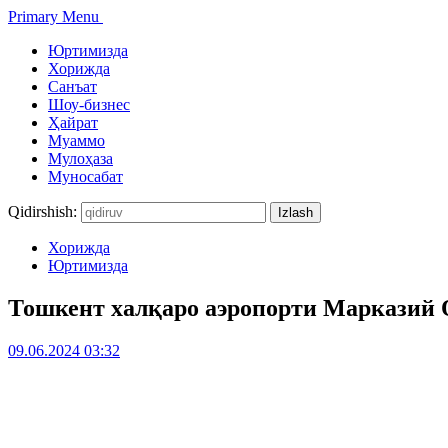
Primary Menu
Юртимизда
Хорижда
Санъат
Шоу-бизнес
Ҳайрат
Муаммо
Мулоҳаза
Муносабат
Qidirshish:
Хорижда
Юртимизда
Тошкент халқаро аэропорти Марказий О
09.06.2024 03:32