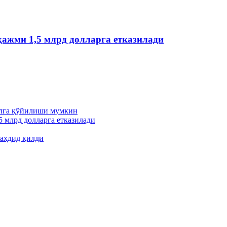
ҳажми 1,5 млрд долларга етказилади
ўлга қўйилиши мумкин
5 млрд долларга етказилади
аҳдид қилди