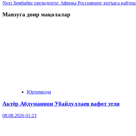
Next
Зимбабве президенти: Африка Россиянинг қитъага қайти
Мавзуга доир мақолалар
Юртимизда
Актёр Абду­маннон Убайдуллаев вафот этди
08.08.2026 01:23