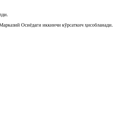
лди.
Бу Марказий Осиёдаги иккинчи кўрсаткич ҳисобланади.