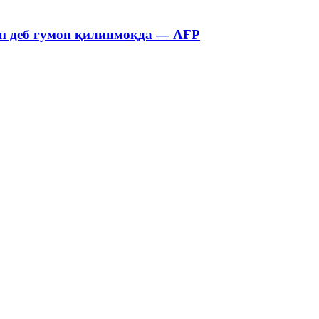
ин деб гумон қилинмоқда — AFP