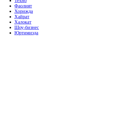
Техно
Фаолият
Хорижда
Ҳайрат
Ҳалокат
Шоу-бизнес
Юртимизда