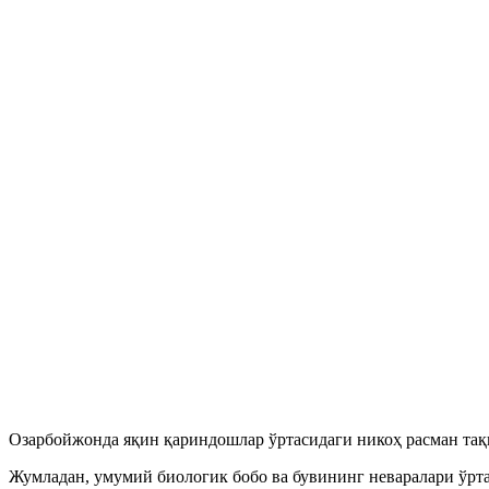
Озарбойжонда яқин қариндошлар ўртасидаги никоҳ расман тақ
Жумладан, умумий биологик бобо ва бувининг неваралари ўрт