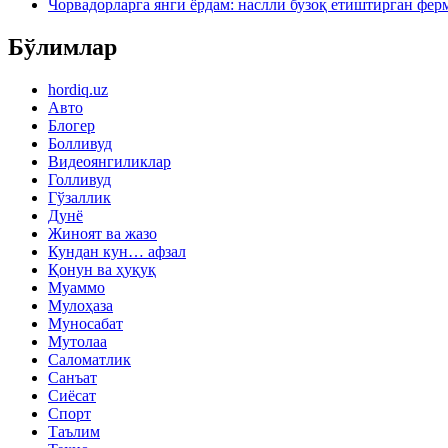
Чорвадорларга янги ёрдам: наслли бузоқ етиштирган фер
Бўлимлар
hordiq.uz
Авто
Блогер
Болливуд
Видеоянгиликлар
Голливуд
Гўзаллик
Дунё
Жиноят ва жазо
Кундан кун… афзал
Қонун ва ҳуқуқ
Муаммо
Мулоҳаза
Муносабат
Мутолаа
Саломатлик
Санъат
Сиёсат
Спорт
Таълим