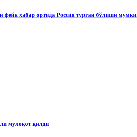
и фейк хабар ортида Россия турган бўлиши мумк
ли мулоқот қилди