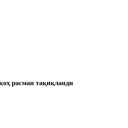
коҳ расман тақиқланди