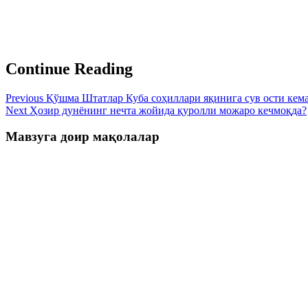
Continue Reading
Previous
Қўшма Штатлар Куба соҳиллари яқинига сув ости кем
Next
Ҳозир дунёнинг нечта жойида қуролли можаро кечмоқда?
Мавзуга доир мақолалар