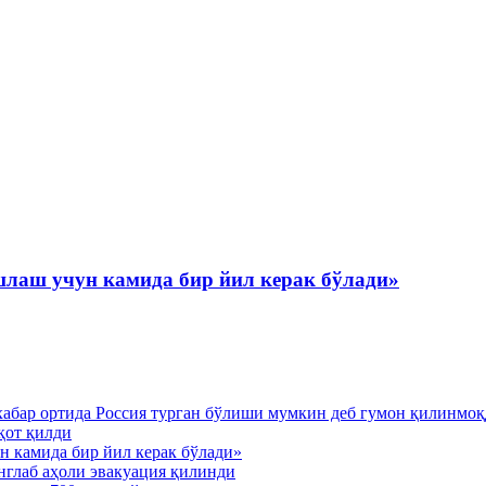
шлаш учун камида бир йил керак бўлади»
хабар ортида Россия турган бўлиши мумкин деб гумон қилинмо
қот қилди
н камида бир йил керак бўлади»
нглаб аҳоли эвакуация қилинди