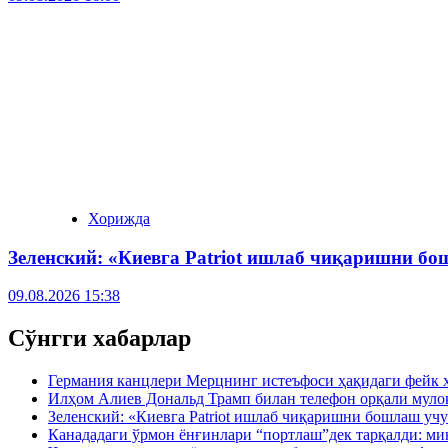
Хорижда
Зеленский: «Киевга Patriot ишлаб чиқаришни бо
09.08.2026 15:38
Сўнгги хабарлар
Германия канцлери Мерцнинг истеъфоси ҳақидаги фейк 
Илҳом Алиев Дональд Трамп билан телефон орқали муло
Зеленский: «Киевга Patriot ишлаб чиқаришни бошлаш учу
Канададаги ўрмон ёнғинлари “портлаш”дек тарқалди: ми