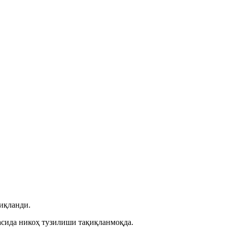
иқланди.
асида никоҳ тузилиши тақиқланмоқда.