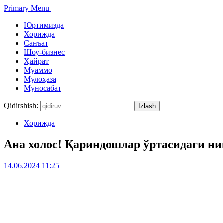
Primary Menu
Юртимизда
Хорижда
Санъат
Шоу-бизнес
Ҳайрат
Муаммо
Мулоҳаза
Муносабат
Qidirshish:
Хорижда
Ана холос! Қариндошлар ўртасидаги ни
14.06.2024 11:25