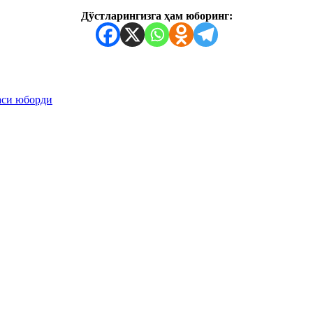
Дўстларингизга ҳам юборинг:
аси юборди