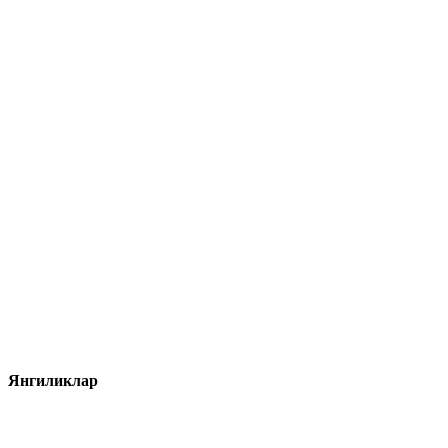
Янгиликлар