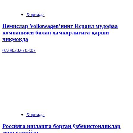
Хорижда
Немислар Volkswagen’нинг Исроил мудофаа
компанияси билан ҳамкорлигига қарши
чиқмоқда
07.08.2026 03:07
Хорижда
Россияга ишлашга борган ўзбекистонликлар
сони камайди