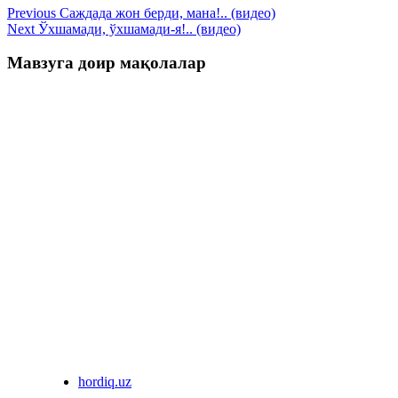
Previous
Саждада жон берди, мана!.. (видео)
Next
Ўхшамади, ўхшамади-я!.. (видео)
Мавзуга доир мақолалар
hordiq.uz