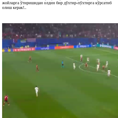
жойларга ўтиришидан олдин бир дўхтир-пўхтирга кўрсатиб
олиш керак!..