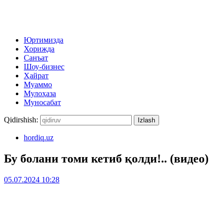
Юртимизда
Хорижда
Санъат
Шоу-бизнес
Ҳайрат
Муаммо
Мулоҳаза
Муносабат
Qidirshish:
hordiq.uz
Бу болани томи кетиб қолди!.. (видео)
05.07.2024 10:28