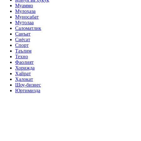
Муаммо
Мулоҳаза
Муносабат
Мутолаа
Саломатлик
Санъат
Сиёсат
Спорт
Таълим
Техно
Фаолият
Хорижда
Ҳайрат
Ҳалокат
Шоу-бизнес
Юртимизда