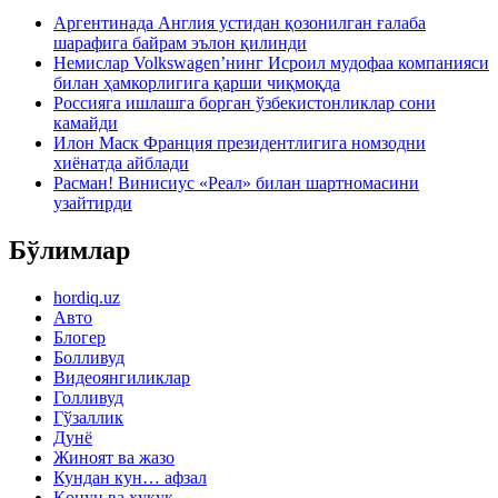
Аргентинада Англия устидан қозонилган ғалаба
шарафига байрам эълон қилинди
Немислар Volkswagen’нинг Исроил мудофаа компанияси
билан ҳамкорлигига қарши чиқмоқда
Россияга ишлашга борган ўзбекистонликлар сони
камайди
Илон Маск Франция президентлигига номзодни
хиёнатда айблади
Расман! Винисиус «Реал» билан шартномасини
узайтирди
Бўлимлар
hordiq.uz
Авто
Блогер
Болливуд
Видеоянгиликлар
Голливуд
Гўзаллик
Дунё
Жиноят ва жазо
Кундан кун… афзал
Қонун ва ҳуқуқ