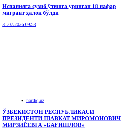
Испанияга сузиб ўтишга уринган 18 нафар
мигрант ҳалок бўлди
31.07.2026 09:53
hordiq.uz
ЎЗБЕКИСТОН РЕСПУБЛИКАСИ
ПРЕЗИДЕНТИ ШАВКАТ МИРОМОНОВИЧ
МИРЗИЁЕВГА «БАҒИШЛОВ»