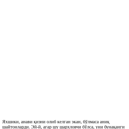
Яхшики, анави қизни олиб келган экан, бўлмаса аниқ
шайтонларди. Эй-й, агар шу шархловчи бўлса, уни бунақанги