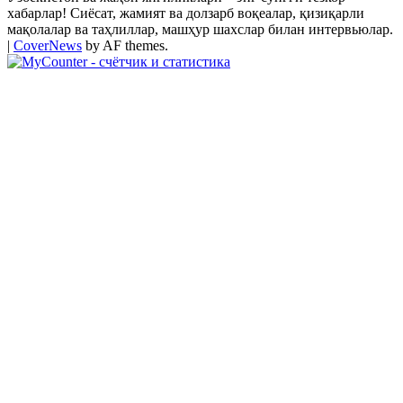
хабарлар! Сиёсат, жамият ва долзарб воқеалар, қизиқарли
мақолалар ва таҳлиллар, машҳур шахслар билан интервьюлар.
|
CoverNews
by AF themes.