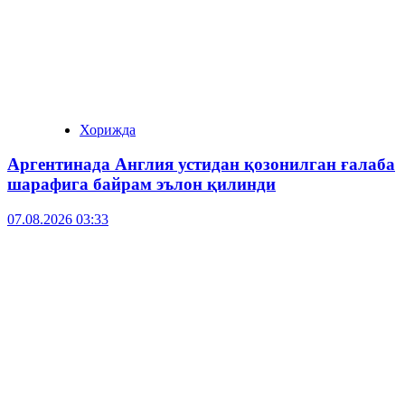
Хорижда
Аргентинада Англия устидан қозонилган ғалаба
шарафига байрам эълон қилинди
07.08.2026 03:33