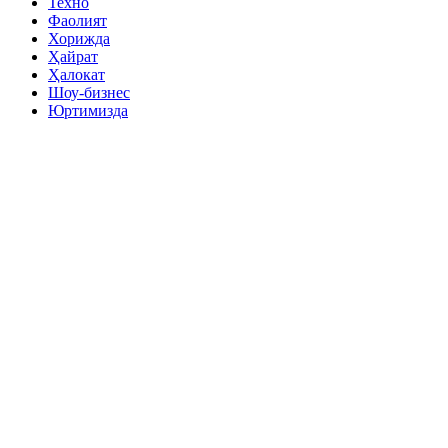
Техно
Фаолият
Хорижда
Ҳайрат
Ҳалокат
Шоу-бизнес
Юртимизда