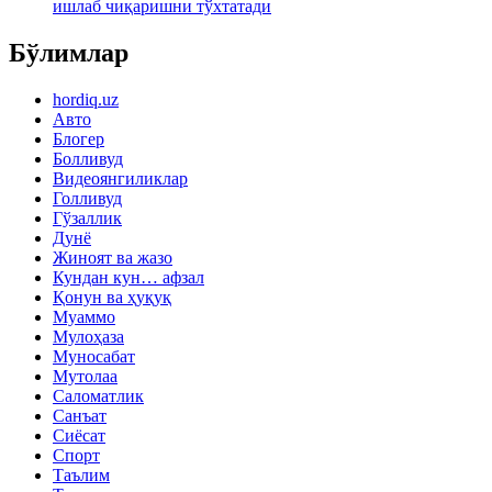
ишлаб чиқаришни тўхтатади
Бўлимлар
hordiq.uz
Авто
Блогер
Болливуд
Видеоянгиликлар
Голливуд
Гўзаллик
Дунё
Жиноят ва жазо
Кундан кун… афзал
Қонун ва ҳуқуқ
Муаммо
Мулоҳаза
Муносабат
Мутолаа
Саломатлик
Санъат
Сиёсат
Спорт
Таълим