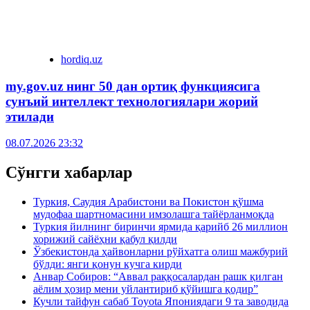
hordiq.uz
my.gov.uz нинг 50 дан ортиқ функциясига
сунъий интеллект технологиялари жорий
этилади
08.07.2026 23:32
Сўнгги хабарлар
Туркия, Саудия Арабистони ва Покистон қўшма
мудофаа шартномасини имзолашга тайёрланмоқда
Туркия йилнинг биринчи ярмида қарийб 26 миллион
хорижий сайёҳни қабул қилди
Ўзбекистонда ҳайвонларни рўйхатга олиш мажбурий
бўлди: янги қонун кучга кирди
Анвар Собиров: “Аввал раққосалардан рашк қилган
аёлим ҳозир мени уйлантириб қўйишга қодир”
Кучли тайфун сабаб Toyota Япониядаги 9 та заводида