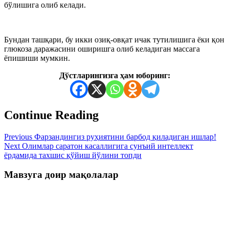
бўлишига олиб келади.
Бундан ташқари, бу икки озиқ-овқат ичак тутилишига ёки қон
глюкоза даражасини оширишга олиб келадиган массага
ёпишиши мумкин.
Дўстларингизга ҳам юборинг:
Continue Reading
Previous
Фарзандингиз руҳиятини барбод қиладиган ишлар!
Next
Олимлар саратон касаллигига сунъий интеллект
ёрдамида тахшис қўйиш йўлини топди
Мавзуга доир мақолалар