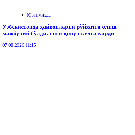
Юртимизда
Ўзбекистонда ҳайвонларни рўйхатга олиш
мажбурий бўлди: янги қонун кучга кирди
07.08.2026 11:15