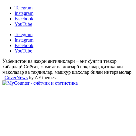
Telegram
Instagram
Facebook
YouTube
Telegram
Instagram
Facebook
YouTube
Ўзбекистон ва жаҳон янгиликлари – энг сўнгги тезкор
хабарлар! Сиёсат, жамият ва долзарб воқеалар, қизиқарли
мақолалар ва таҳлиллар, машҳур шахслар билан интервьюлар.
|
CoverNews
by AF themes.