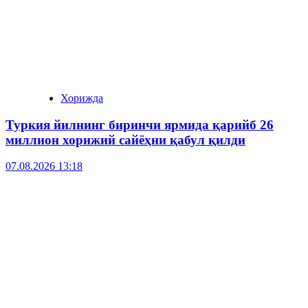
Хорижда
Туркия йилнинг биринчи ярмида қарийб 26
миллион хорижий сайёҳни қабул қилди
07.08.2026 13:18