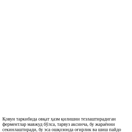
Қовун таркибида овқат ҳазм қилишни тезлаштирадиган
ферментлар мавжуд бўлса, тарвуз аксинча, бу жараённи
секинлаштиради, бу эса ошқозонда оғирлик ва шиш пайдо