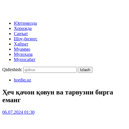
Юртимизда
Хорижда
Санъат
Шоу-бизнес
Ҳайрат
Муаммо
Мулоҳаза
Муносабат
Qidirshish:
hordiq.uz
Ҳеч қачон қовун ва тарвузни бирга
еманг
06.07.2024 01:30