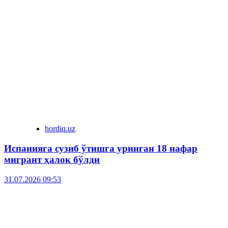
hordiq.uz
Испанияга сузиб ўтишга уринган 18 нафар
мигрант ҳалок бўлди
31.07.2026 09:53