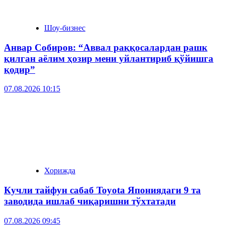
Шоу-бизнес
Анвар Собиров: “Аввал раққосалардан рашк
қилган аёлим ҳозир мени уйлантириб қўйишга
қодир”
07.08.2026 10:15
Хорижда
Кучли тайфун сабаб Toyota Япониядаги 9 та
заводида ишлаб чиқаришни тўхтатади
07.08.2026 09:45