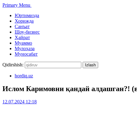
Primary Menu
Юртимизда
Хорижда
Санъат
Шоу-бизнес
Ҳайрат
Муаммо
Мулоҳаза
Муносабат
Qidirshish:
hordiq.uz
Ислом Каримовни қандай алдашган?! (в
12.07.2024 12:18