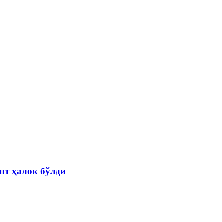
нт ҳалок бўлди