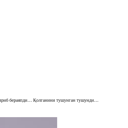
нтириб бераяпди… Қолганини тушунган тушунди…