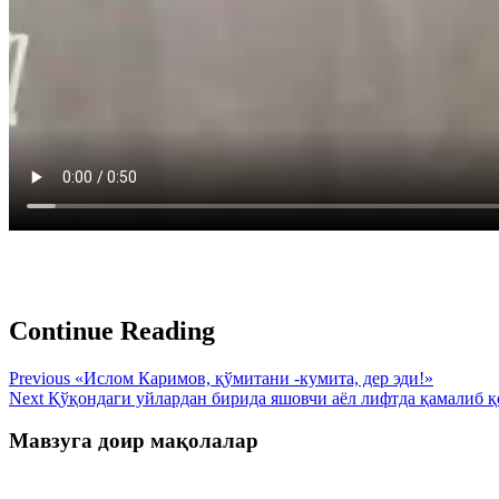
Continue Reading
Previous
«Ислом Каримов, қўмитани -кумита, дер эди!»
Next
Қўқондаги уйлардан бирида яшовчи аёл лифтда қамалиб қ
Мавзуга доир мақолалар