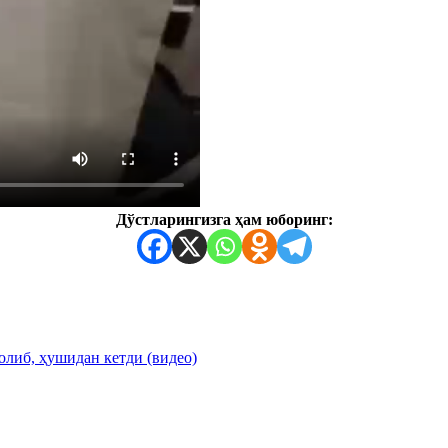
Дўстларингизга ҳам юборинг:
олиб, ҳушидан кетди (видео)