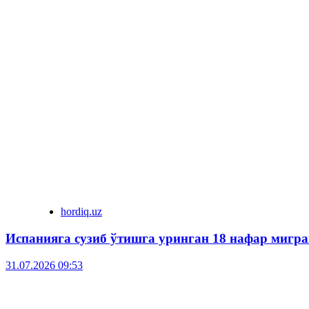
hordiq.uz
Испанияга сузиб ўтишга уринган 18 нафар мигра
31.07.2026 09:53