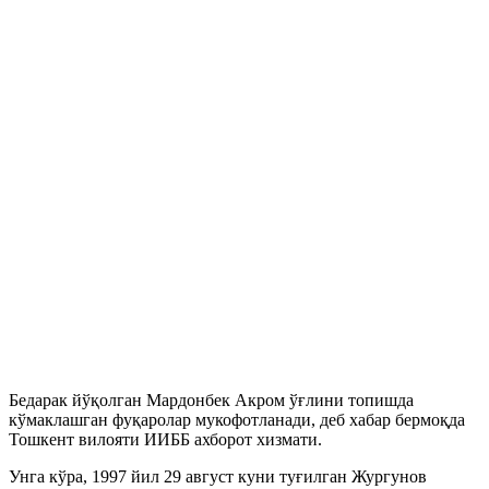
Бедарак йўқолган Мардонбек Акром ўғлини топишда
кўмаклашган фуқаролар мукофотланади, деб хабар бермоқда
Тошкент вилояти ИИББ ахборот хизмати.
Унга кўра, 1997 йил 29 август куни туғилган Жургунов