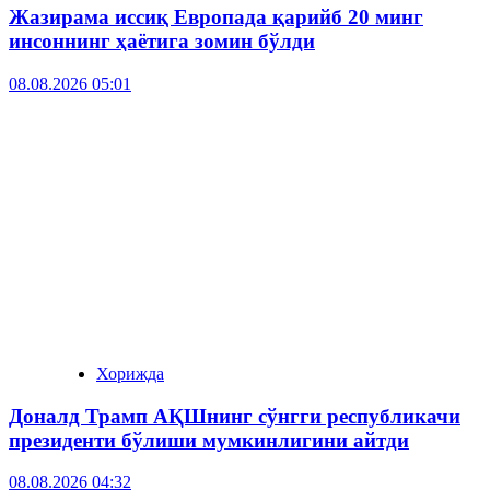
Жазирама иссиқ Европада қарийб 20 минг
инсоннинг ҳаётига зомин бўлди
08.08.2026 05:01
Хорижда
Доналд Трамп АҚШнинг сўнгги республикачи
президенти бўлиши мумкинлигини айтди
08.08.2026 04:32