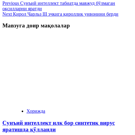
Previous
Сунъий интеллект табиатда мавжуд бўлмаган
оқсилларни яратди
Next
Қирол Чарльз III эчкига қироллик унвонини берди
Мавзуга доир мақолалар
Хорижда
Сунъий интеллект илк бор синтетик вирус
яратишда қўлланди