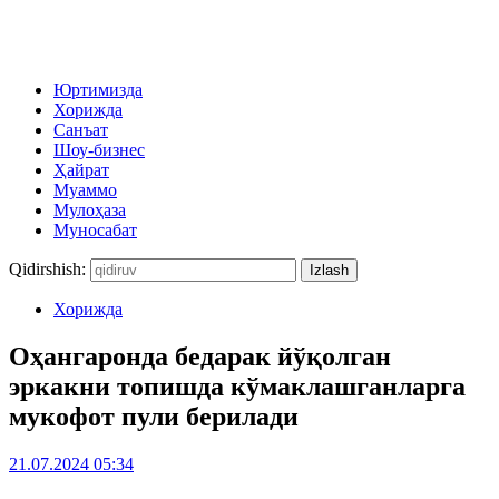
Юртимизда
Хорижда
Санъат
Шоу-бизнес
Ҳайрат
Муаммо
Мулоҳаза
Муносабат
Qidirshish:
Хорижда
Оҳангаронда бедарак йўқолган
эркакни топишда кўмаклашганларга
мукофот пули берилади
21.07.2024 05:34