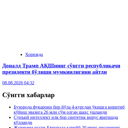
Хорижда
Доналд Трамп АҚШнинг сўнгги республикачи
президенти бўлиши мумкинлигини айтди
08.08.2026 04:32
Сўнгги хабарлар
Бухорода фуқарони бир йўла 4-курсдан ўқишга киритиб
қўйиш эвазига 26 млн сўм олган шахс ушланди
Сунъий интеллект илк бор синтетик вирус яратишда
қўлланди
Жазирама иссиқ Европада қарийб 20 минг инсоннинг