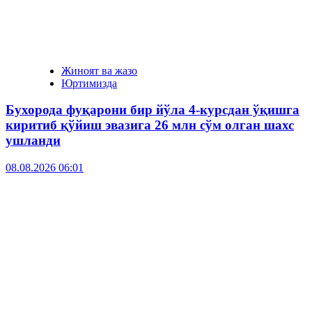
Жиноят ва жазо
Юртимизда
Бухорода фуқарони бир йўла 4-курсдан ўқишга
киритиб қўйиш эвазига 26 млн сўм олган шахс
ушланди
08.08.2026 06:01