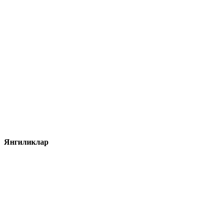
Янгиликлар