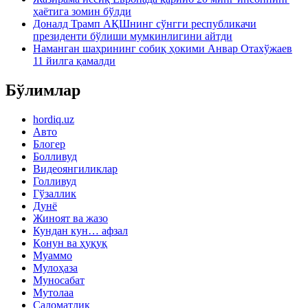
ҳаётига зомин бўлди
Доналд Трамп АҚШнинг сўнгги республикачи
президенти бўлиши мумкинлигини айтди
Наманган шаҳрининг собиқ ҳокими Анвар Отахўжаев
11 йилга қамалди
Бўлимлар
hordiq.uz
Авто
Блогер
Болливуд
Видеоянгиликлар
Голливуд
Гўзаллик
Дунё
Жиноят ва жазо
Кундан кун… афзал
Қонун ва ҳуқуқ
Муаммо
Мулоҳаза
Муносабат
Мутолаа
Саломатлик