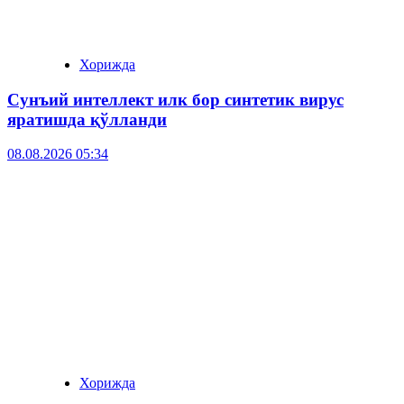
Хорижда
Сунъий интеллект илк бор синтетик вирус
яратишда қўлланди
08.08.2026 05:34
Хорижда