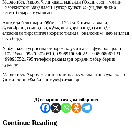
Мардонбек Акром ўғли яшаш манзили (Оҳангарон тумани
“Ўзбекистон” маҳалласи Гулзор кўчаси 65-уй)дан чиқиб
кетиб, бедарак йўқолган.
Алоҳида белгилари: бўйи — 175 см, ўртача гавдали,
буғдойранг, сочи қора, кўз-қоши қора рангда (чап қўл
елкасидан тирсагигача корейс тилида “онажоним” деб ёзилган
ёзув бор).
Ушбу шахс тўғрисида бирор маълумотга эга фуқаролардан
“102” ёки +998703020510, +998910054022, +998908063121,
+998935521795 телефон рақамлари орқали хабар бериш
сўралди.
Мардонбек Акром ўғлини топишда кўмаклашган фуқаролар
ўн миллион сўм билан мукофотланади.
Дўстларингизга ҳам юборинг:
Continue Reading