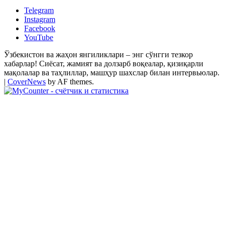
Telegram
Instagram
Facebook
YouTube
Ўзбекистон ва жаҳон янгиликлари – энг сўнгги тезкор
хабарлар! Сиёсат, жамият ва долзарб воқеалар, қизиқарли
мақолалар ва таҳлиллар, машҳур шахслар билан интервьюлар.
|
CoverNews
by AF themes.