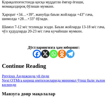
Қорақалпоғистонда қисқа муддатли ёмғир ёғиши,
момақалдироқ бўлиши мумкин.
Ҳарорат +34…+39°, жанубда баъзи жойларда +43° гача,
шимолда +28…+33° бўлади.
Шамол 7-12 м/с тезликда эсади. Баъзи жойларда 13-18 м/с гача,
чўл ҳудудларда 20-23 м/с гача кучайиши мумкин.
Дўстларингизга ҳам юборинг:
Continue Reading
Previous
Андижонда уй ёнди
Next
ОТМга кириш имтиҳонларида минимал ўтиш бали эълон
қилинди
Мавзуга доир мақолалар