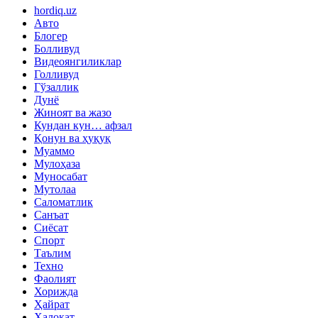
hordiq.uz
Авто
Блогер
Болливуд
Видеоянгиликлар
Голливуд
Гўзаллик
Дунё
Жиноят ва жазо
Кундан кун… афзал
Қонун ва ҳуқуқ
Муаммо
Мулоҳаза
Муносабат
Мутолаа
Саломатлик
Санъат
Сиёсат
Спорт
Таълим
Техно
Фаолият
Хорижда
Ҳайрат
Ҳалокат