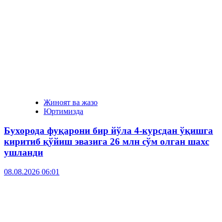
Жиноят ва жазо
Юртимизда
Бухорода фуқарони бир йўла 4-курсдан ўқишга
киритиб қўйиш эвазига 26 млн сўм олган шахс
ушланди
08.08.2026 06:01