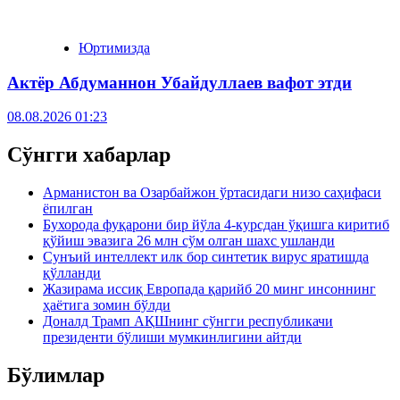
Юртимизда
Актёр Абду­маннон Убайдуллаев вафот этди
08.08.2026 01:23
Сўнгги хабарлар
Арманистон ва Озарбайжон ўртасидаги низо саҳифаси
ёпилган
Бухорода фуқарони бир йўла 4-курсдан ўқишга киритиб
қўйиш эвазига 26 млн сўм олган шахс ушланди
Сунъий интеллект илк бор синтетик вирус яратишда
қўлланди
Жазирама иссиқ Европада қарийб 20 минг инсоннинг
ҳаётига зомин бўлди
Доналд Трамп АҚШнинг сўнгги республикачи
президенти бўлиши мумкинлигини айтди
Бўлимлар