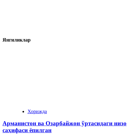
Янгиликлар
Хорижда
Арманистон ва Озарбайжон ўртасидаги низо
саҳифаси ёпилган