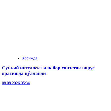
Хорижда
Сунъий интеллект илк бор синтетик вирус
яратишда қўлланди
08.08.2026 05:34