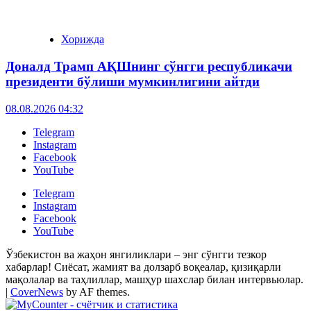
Хорижда
Доналд Трамп АҚШнинг сўнгги республикачи
президенти бўлиши мумкинлигини айтди
08.08.2026 04:32
Telegram
Instagram
Facebook
YouTube
Telegram
Instagram
Facebook
YouTube
Ўзбекистон ва жаҳон янгиликлари – энг сўнгги тезкор
хабарлар! Сиёсат, жамият ва долзарб воқеалар, қизиқарли
мақолалар ва таҳлиллар, машҳур шахслар билан интервьюлар.
|
CoverNews
by AF themes.