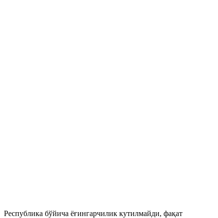
Республика бўйича ёғингарчилик кутилмайди, фақат