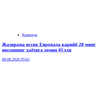
Хорижда
Жазирама иссиқ Европада қарийб 20 минг
инсоннинг ҳаётига зомин бўлди
08.08.2026 05:01