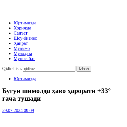
Юртимизда
Хорижда
Санъат
Шоу-бизнес
Ҳайрат
Муаммо
Мулоҳаза
Муносабат
Qidirshish:
Юртимизда
Бугун шимолда ҳаво ҳарорати +33°
гача тушади
29.07.2024 09:09