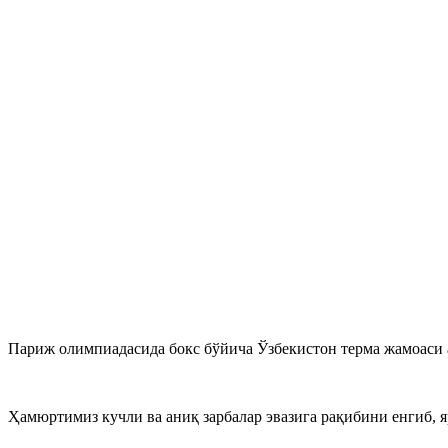
Париж олимпиадасида бокс бўйича Ўзбекистон терма жамоаси 
Ҳамюртимиз кучли ва аниқ зарбалар эвазига рақибини енгиб, 