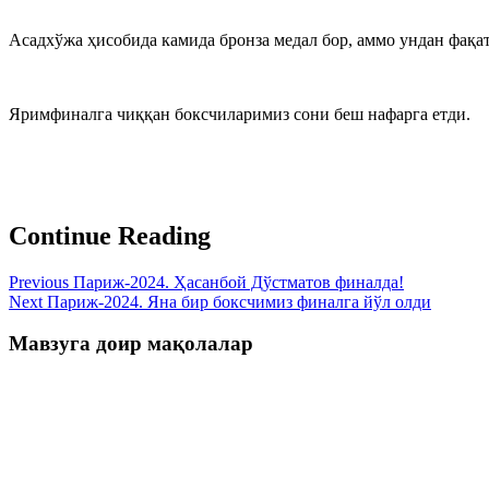
Асадхўжа ҳисобида камида бронза медал бор, аммо ундан фақат
Яримфиналга чиққан боксчиларимиз сони беш нафарга етди.
Continue Reading
Previous
Париж-2024. Ҳасанбой Дўстматов финалда!
Next
Париж-2024. Яна бир боксчимиз финалга йўл олди
Мавзуга доир мақолалар