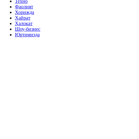
Техно
Фаолият
Хорижда
Ҳайрат
Ҳалокат
Шоу-бизнес
Юртимизда