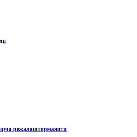
ди
зирча режалаштирмаяпти