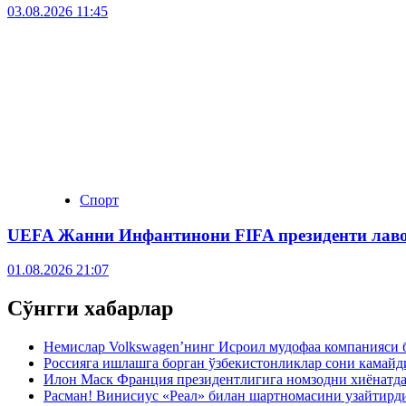
03.08.2026 11:45
Спорт
UEFA Жанни Инфантинони FIFA президенти лаво
01.08.2026 21:07
Сўнгги хабарлар
Немислар Volkswagen’нинг Исроил мудофаа компанияси 
Россияга ишлашга борган ўзбекистонликлар сони камайд
Илон Маск Франция президентлигига номзодни хиёнатда
Расман! Винисиус «Реал» билан шартномасини узайтирд