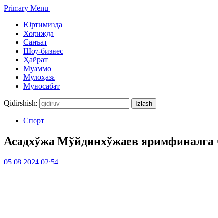
Primary Menu
Юртимизда
Хорижда
Санъат
Шоу-бизнес
Ҳайрат
Муаммо
Мулоҳаза
Муносабат
Qidirshish:
Спорт
Асадхўжа Мўйдинхўжаев яримфиналга
05.08.2024 02:54