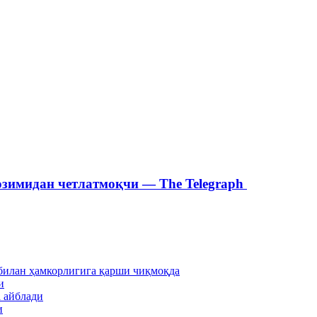
зимидан четлатмоқчи — The Telegraph
билан ҳамкорлигига қарши чиқмоқда
и
 айблади
и