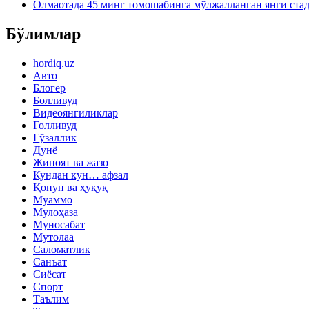
Олмаотада 45 минг томошабинга мўлжалланган янги ст
Бўлимлар
hordiq.uz
Авто
Блогер
Болливуд
Видеоянгиликлар
Голливуд
Гўзаллик
Дунё
Жиноят ва жазо
Кундан кун… афзал
Қонун ва ҳуқуқ
Муаммо
Мулоҳаза
Муносабат
Мутолаа
Саломатлик
Санъат
Сиёсат
Спорт
Таълим