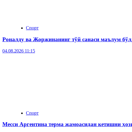
Спорт
Роналду ва Жоржинанинг тўй санаси маълум бўл
04.08.2026 11:15
Спорт
Месси Аргентина терма жамоасидан кетишни ҳо