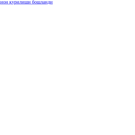
адион қурилиши бошланди