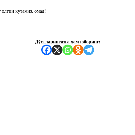
 олтин кутамиз, омад!
Дўстларингизга ҳам юборинг: