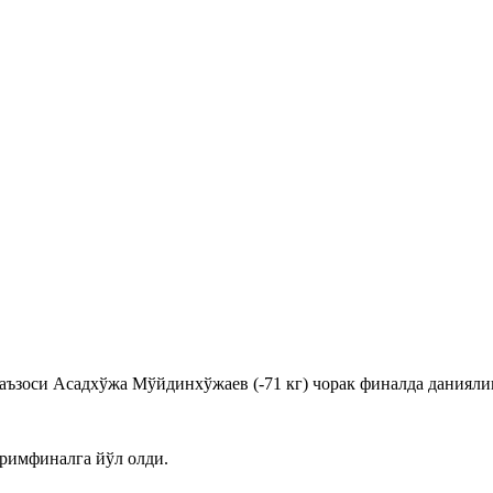
аъзоси Асадхўжа Мўйдинхўжаев (-71 кг) чорак финалда данияли
яримфиналга йўл олди.