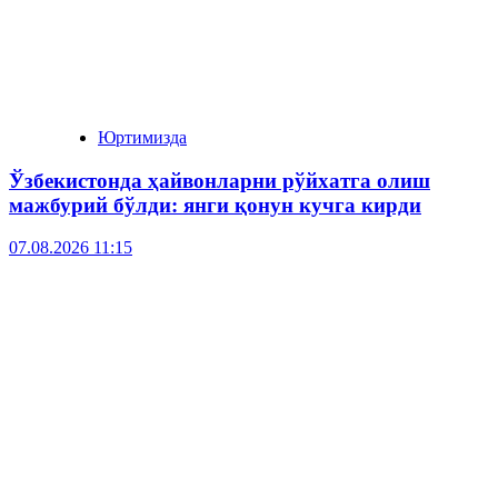
Юртимизда
Ўзбекистонда ҳайвонларни рўйхатга олиш
мажбурий бўлди: янги қонун кучга кирди
07.08.2026 11:15