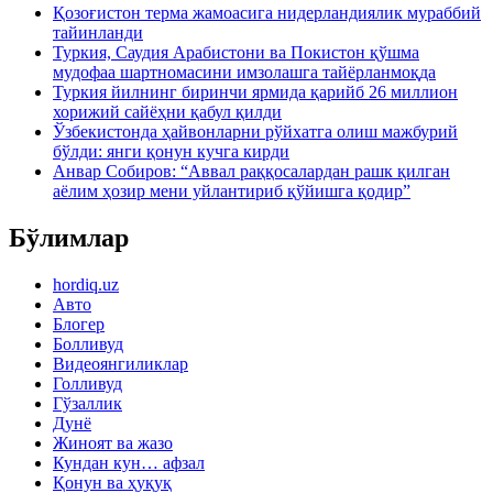
Қозоғистон терма жамоасига нидерландиялик мураббий
тайинланди
Туркия, Саудия Арабистони ва Покистон қўшма
мудофаа шартномасини имзолашга тайёрланмоқда
Туркия йилнинг биринчи ярмида қарийб 26 миллион
хорижий сайёҳни қабул қилди
Ўзбекистонда ҳайвонларни рўйхатга олиш мажбурий
бўлди: янги қонун кучга кирди
Анвар Собиров: “Аввал раққосалардан рашк қилган
аёлим ҳозир мени уйлантириб қўйишга қодир”
Бўлимлар
hordiq.uz
Авто
Блогер
Болливуд
Видеоянгиликлар
Голливуд
Гўзаллик
Дунё
Жиноят ва жазо
Кундан кун… афзал
Қонун ва ҳуқуқ