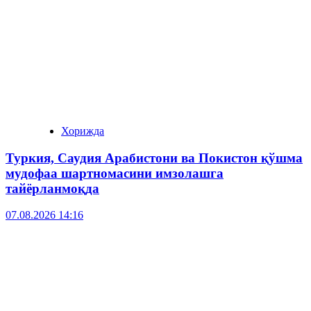
Хорижда
Туркия, Саудия Арабистони ва Покистон қўшма
мудофаа шартномасини имзолашга
тайёрланмоқда
07.08.2026 14:16