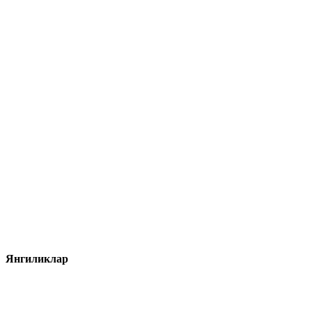
Янгиликлар