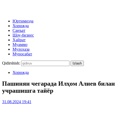
Юртимизда
Хорижда
Санъат
Шоу-бизнес
Ҳайрат
Муаммо
Мулоҳаза
Муносабат
Qidirshish:
Хорижда
Пашинян чегарада Илҳом Алиев билан
учрашишга тайёр
31.08.2024 19:41