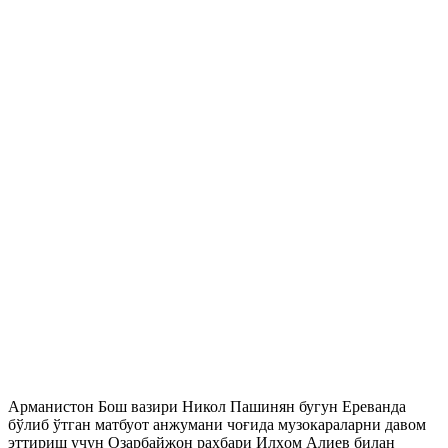
Арманистон Бош вазири Никол Пашинян бугун Ереванда
бўлиб ўтган матбуот анжумани чоғида музокараларни давом
эттириш учун Озарбайжон раҳбари Илҳом Алиев билан