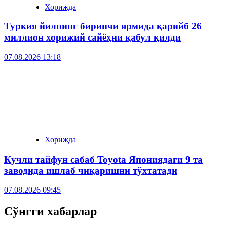
Хорижда
Туркия йилнинг биринчи ярмида қарийб 26
миллион хорижий сайёҳни қабул қилди
07.08.2026 13:18
Хорижда
Кучли тайфун сабаб Toyota Япониядаги 9 та
заводида ишлаб чиқаришни тўхтатади
07.08.2026 09:45
Сўнгги хабарлар