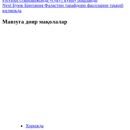
Previous
Озарбайжонда «сукут куни» бошланди
Next
Буюк Британия Фаластин тарафдори фаолларни таъқиб
қилмоқда
Мавзуга доир мақолалар
Хорижда