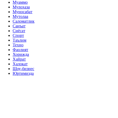
Муаммо
Мулоҳаза
Муносабат
Мутолаа
Саломатлик
Санъат
Сиёсат
Спорт
Таълим
Техно
Фаолият
Хорижда
Ҳайрат
Ҳалокат
Шоу-бизнес
Юртимизда