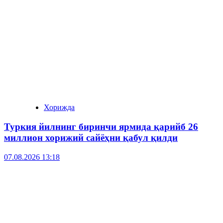
Хорижда
Туркия йилнинг биринчи ярмида қарийб 26
миллион хорижий сайёҳни қабул қилди
07.08.2026 13:18