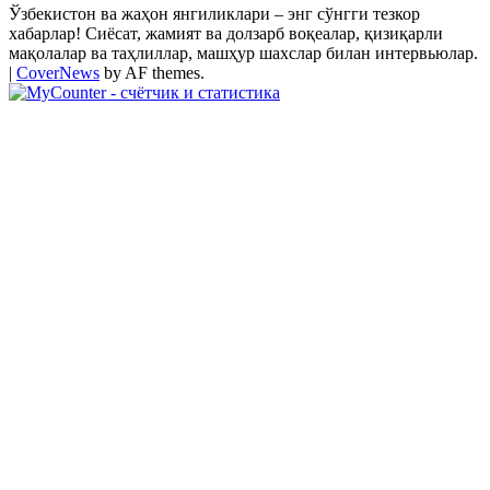
Ўзбекистон ва жаҳон янгиликлари – энг сўнгги тезкор
хабарлар! Сиёсат, жамият ва долзарб воқеалар, қизиқарли
мақолалар ва таҳлиллар, машҳур шахслар билан интервьюлар.
|
CoverNews
by AF themes.