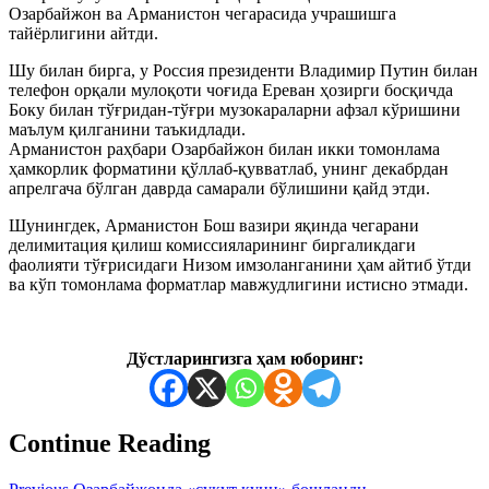
Озарбайжон ва Арманистон чегарасида учрашишга
тайёрлигини айтди.
Шу билан бирга, у Россия президенти Владимир Путин билан
телефон орқали мулоқоти чоғида Ереван ҳозирги босқичда
Боку билан тўғридан-тўғри музокараларни афзал кўришини
маълум қилганини таъкидлади.
Арманистон раҳбари Озарбайжон билан икки томонлама
ҳамкорлик форматини қўллаб-қувватлаб, унинг декабрдан
апрелгача бўлган даврда самарали бўлишини қайд этди.
Шунингдек, Арманистон Бош вазири яқинда чегарани
делимитация қилиш комиссияларининг биргаликдаги
фаолияти тўғрисидаги Низом имзоланганини ҳам айтиб ўтди
ва кўп томонлама форматлар мавжудлигини истисно этмади.
Дўстларингизга ҳам юборинг:
Continue Reading