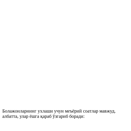
Болажонларнинг ухлаши учун меъёрий соатлар мавжуд,
албатта, улар ёшга қараб ўзгариб боради: