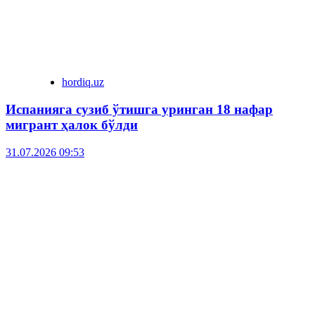
hordiq.uz
Испанияга сузиб ўтишга уринган 18 нафар
мигрант ҳалок бўлди
31.07.2026 09:53