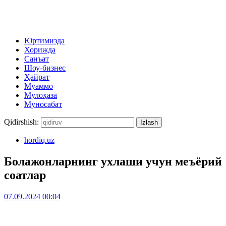
Юртимизда
Хорижда
Санъат
Шоу-бизнес
Ҳайрат
Муаммо
Мулоҳаза
Муносабат
Qidirshish:
hordiq.uz
Болажонларнинг ухлаши учун меъёрий
соатлар
07.09.2024 00:04