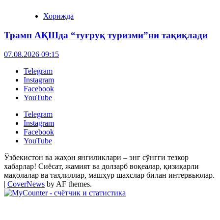
Хорижда
Трамп АҚШда “туғруқ туризми”ни тақиқлади
07.08.2026 09:15
Telegram
Instagram
Facebook
YouTube
Telegram
Instagram
Facebook
YouTube
Ўзбекистон ва жаҳон янгиликлари – энг сўнгги тезкор
хабарлар! Сиёсат, жамият ва долзарб воқеалар, қизиқарли
мақолалар ва таҳлиллар, машҳур шахслар билан интервьюлар.
|
CoverNews
by AF themes.