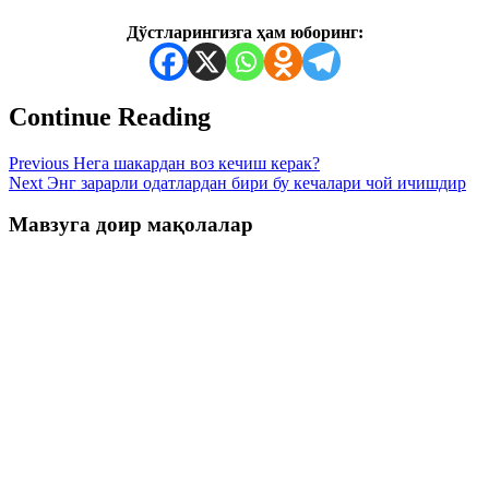
Дўстларингизга ҳам юборинг:
Continue Reading
Previous
Нега шакардан воз кечиш керак?
Next
Энг зарарли одатлардан бири бу кечалари чой ичишдир
Мавзуга доир мақолалар