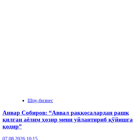
Шоу-бизнес
Анвар Собиров: “Аввал раққосалардан рашк
қилган аёлим ҳозир мени уйлантириб қўйишга
қодир”
07.08.2026 10:15