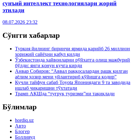
сунъий интеллект технологиялари жорий
этилади
08.07.2026 23:32
Сўнгги хабарлар
Туркия йилнинг биринчи ярмида қарийб 26 миллион
хорижий сайёҳни қабул қилди
Ўзбекистонда ҳайвонларни рўйхатга олиш мажбурий
бўлди: янги қонун кучга кирди
Анвар Собиров: “Аввал раққосалардан рашк қилган
аёлим ҳозир мени уйлантириб қўйишга қодир”
Кучли тайфун сабаб Toyota Япониядаги 9 та заводида
ишлаб чиқаришни тўхтатади
Трамп АҚШда “туғруқ туризми”ни тақиқлади
Бўлимлар
hordiq.uz
Авто
Блогер
Болливуд