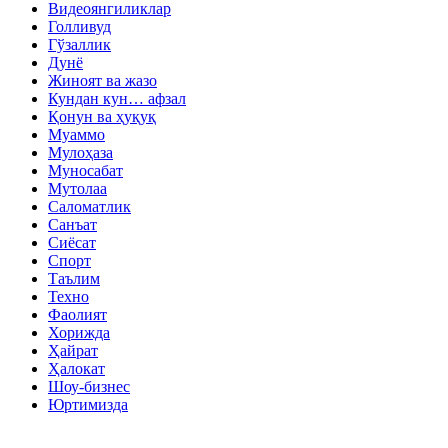
Видеоянгиликлар
Голливуд
Гўзаллик
Дунё
Жиноят ва жазо
Кундан кун… афзал
Қонун ва ҳуқуқ
Муаммо
Мулоҳаза
Муносабат
Мутолаа
Саломатлик
Санъат
Сиёсат
Спорт
Таълим
Техно
Фаолият
Хорижда
Ҳайрат
Ҳалокат
Шоу-бизнес
Юртимизда