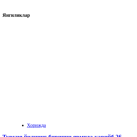
Янгиликлар
Хорижда
Туркия йилнинг биринчи ярмида қарийб 26