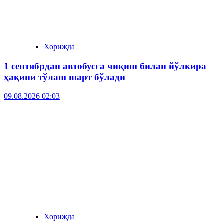
Хорижда
1 сентябрдан автобусга чиқиш билан йўлкира
ҳақини тўлаш шарт бўлади
09.08.2026 02:03
Хорижда