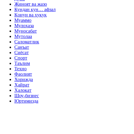
Жиноят ва жазо
Кундан кун… афзал
Қонун ва ҳуқуқ
Муаммо
Мулоҳаза
Муносабат
Мутолаа
Саломатлик
Санъат
Сиёсат
Спорт
Таълим
Техно
Фаолият
Хорижда
Ҳайрат
Ҳалокат
Шоу-бизнес
Юртимизда