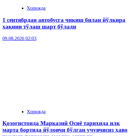
Хорижда
1 сентябрдан автобусга чиқиш билан йўлкира
ҳақини тўлаш шарт бўлади
09.08.2026 02:03
Хорижда
Қозоғистонда Марказий Осиё тарихида илк
марта бортида йўловчи бўлган учувчисиз ҳаво