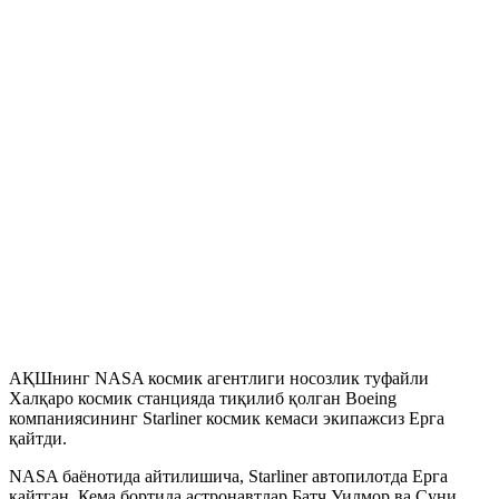
АҚШнинг NASA космик агентлиги носозлик туфайли
Халқаро космик станцияда тиқилиб қолган Boeing
компаниясининг Starliner космик кемаси экипажсиз Ерга
қайтди.
NASA баёнотида айтилишича, Starliner автопилотда Ерга
қайтган. Кема бортида астронавтлар Батч Уилмор ва Суни