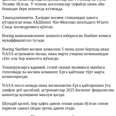
Уилямс бўлган. У техник носозликлар туфайли июнь ойи
бошидан бери коинотда кутмоқда.
Таъкидланишича, Халқаро космик станциядан ҳавога
кўтарилган кема АҚШнинг Ню-Мексико штатидаги Wҳите
Сандс космодромига қўнган.
Boeing компаниясининг коинотга юборилган Starliner кемаси
муваффақиятсиз тугади
Boeing Starliner космик кемасини 5 июнь куни бортида икки
NASA астронавти билан, икки марта учириш кечикишидан
сўнг илк бор коинотга жўнатди.
Текширувларга қарамай, гелий оқиши муаммоси манбаси
топилмади ва космик кеманинг Ерга қайтиши тўрт марта
кечиктирилди.
NASA носоз кемада икки космонавтни Ерга қайтаришни ўта
хавфли деб ҳисоблаб, астронавтлар 2025 йилнинг февралигача
коинотда қолишини маълум қилди.
Шундай қилиб, бир ҳафта давом этиши керак бўлган синов
парвози саккиз ойдан ортиқ давом этади.