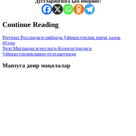
Дўстларингизга ҳам юборинг:
Continue Reading
Previous
Россиядаги омборда ўзбекистонлик ишчи ҳалок
бўлди
Next
Миграция агентлиги Қозоғистондаги
ўзбекистонликларни огоҳлантирди
Мавзуга доир мақолалар