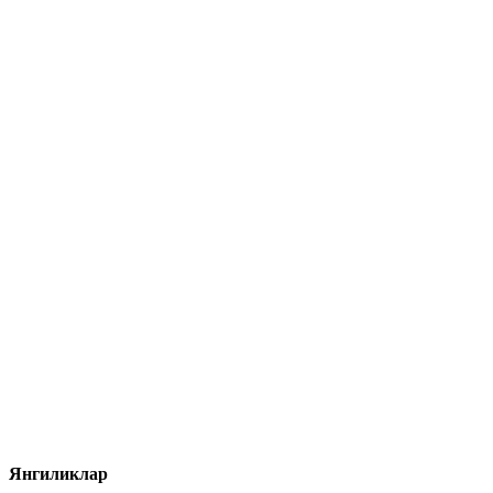
Янгиликлар