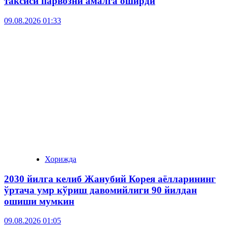
таксиси парвозни амалга оширди
09.08.2026 01:33
Хорижда
2030 йилга келиб Жанубий Корея аёлларининг
ўртача умр кўриш давомийлиги 90 йилдан
ошиши мумкин
09.08.2026 01:05