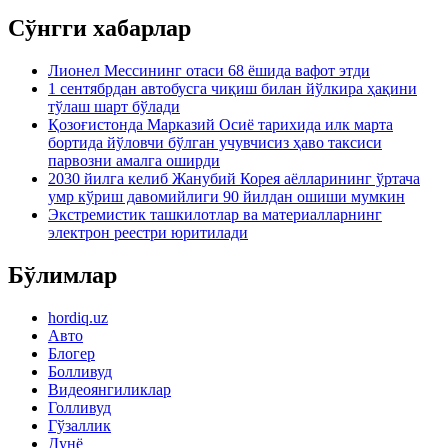
Сўнгги хабарлар
Лионел Мессининг отаси 68 ёшида вафот этди
1 сентябрдан автобусга чиқиш билан йўлкира ҳақини
тўлаш шарт бўлади
Қозоғистонда Марказий Осиё тарихида илк марта
бортида йўловчи бўлган учувчисиз ҳаво таксиси
парвозни амалга оширди
2030 йилга келиб Жанубий Корея аёлларининг ўртача
умр кўриш давомийлиги 90 йилдан ошиши мумкин
Экстремистик ташкилотлар ва материалларнинг
электрон реестри юритилади
Бўлимлар
hordiq.uz
Авто
Блогер
Болливуд
Видеоянгиликлар
Голливуд
Гўзаллик
Дунё