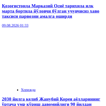
Қозоғистонда Марказий Осиё тарихида илк
марта бортида йўловчи бўлган учувчисиз ҳаво
таксиси парвозни амалга оширди
09.08.2026 01:33
Хорижда
2030 йилга келиб Жанубий Корея аёлларининг
ўртача умр кўриш давомийлиги 90 йилдан