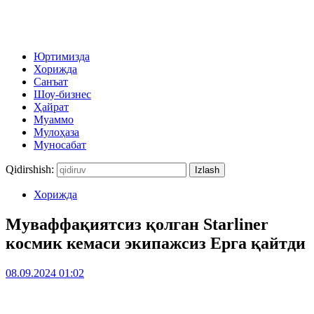
Юртимизда
Хорижда
Санъат
Шоу-бизнес
Ҳайрат
Муаммо
Мулоҳаза
Муносабат
Qidirshish:
Хорижда
Муваффақиятсиз қолган Starliner
космик кемаси экипажсиз Ерга қайтди
08.09.2024 01:02