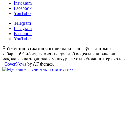
Instagram
Facebook
YouTube
Telegram
Instagram
Facebook
YouTube
Ўзбекистон ва жаҳон янгиликлари – энг сўнгги тезкор
хабарлар! Сиёсат, жамият ва долзарб воқеалар, қизиқарли
мақолалар ва таҳлиллар, машҳур шахслар билан интервьюлар.
|
CoverNews
by AF themes.