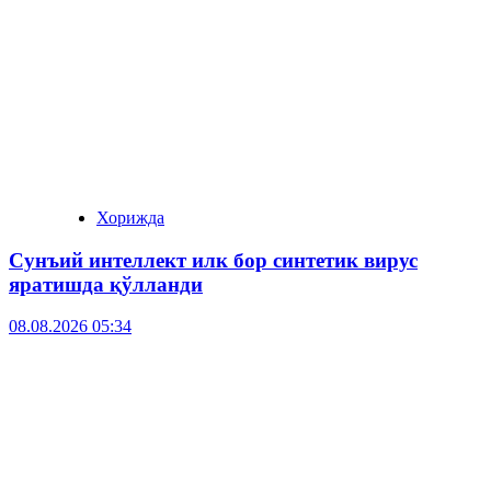
Хорижда
Сунъий интеллект илк бор синтетик вирус
яратишда қўлланди
08.08.2026 05:34