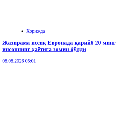
Хорижда
Жазирама иссиқ Европада қарийб 20 минг
инсоннинг ҳаётига зомин бўлди
08.08.2026 05:01