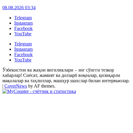
08.08.2026 03:34
Telegram
Instagram
Facebook
YouTube
Telegram
Instagram
Facebook
YouTube
Ўзбекистон ва жаҳон янгиликлари – энг сўнгги тезкор
хабарлар! Сиёсат, жамият ва долзарб воқеалар, қизиқарли
мақолалар ва таҳлиллар, машҳур шахслар билан интервьюлар.
|
CoverNews
by AF themes.