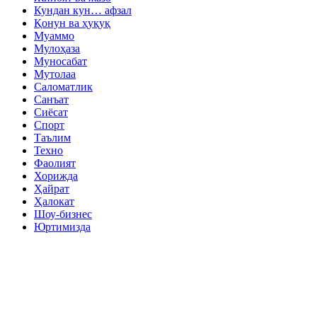
Кундан кун… афзал
Қонун ва ҳуқуқ
Муаммо
Мулоҳаза
Муносабат
Мутолаа
Саломатлик
Санъат
Сиёсат
Спорт
Таълим
Техно
Фаолият
Хорижда
Ҳайрат
Ҳалокат
Шоу-бизнес
Юртимизда