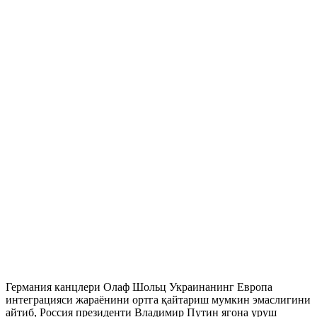
Германия канцлери Олаф Шольц Украинанинг Европа
интеграцияси жараёнини ортга қайтариш мумкин эмаслигини
айтиб, Россия президенти Владимир Путин ягона уруш