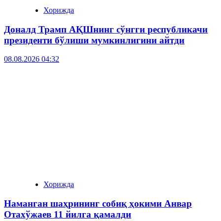
Хорижда
Доналд Трамп АҚШнинг сўнгги республикачи
президенти бўлиши мумкинлигини айтди
08.08.2026 04:32
Хорижда
Наманган шаҳрининг собиқ ҳокими Анвар
Отахўжаев 11 йилга қамалди