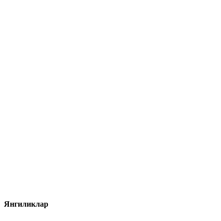
Янгиликлар