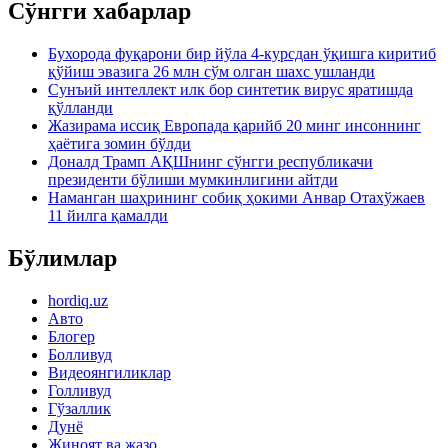
Сўнгги хабарлар
Бухорода фуқарони бир йўла 4-курсдан ўқишга киритиб
қўйиш эвазига 26 млн сўм олган шахс ушланди
Сунъий интеллект илк бор синтетик вирус яратишда
қўлланди
Жазирама иссиқ Европада қарийб 20 минг инсоннинг
ҳаётига зомин бўлди
Доналд Трамп АҚШнинг сўнгги республикачи
президенти бўлиши мумкинлигини айтди
Наманган шаҳрининг собиқ ҳокими Анвар Отахўжаев
11 йилга қамалди
Бўлимлар
hordiq.uz
Авто
Блогер
Болливуд
Видеоянгиликлар
Голливуд
Гўзаллик
Дунё
Жиноят ва жазо