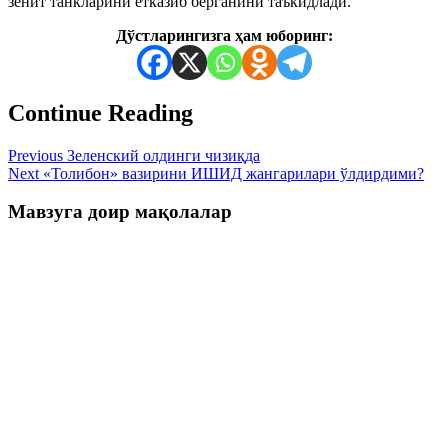
зенит танкларини етказиб берганини таъкидлади.
Дўстларингизга ҳам юборинг:
Continue Reading
Previous
Зеленский олдинги чизиқда
Next
«Толибон» вазирини ИШИД жангарилари ўлдирдими?
Мавзуга доир мақолалар