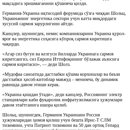
мақсадига эришмаганини қўшимча қилди.
Германия-Украина иқтисодий форумида сўзга чиққан Шольц,
Украинанинг энергетика сектори учун катта миқдордаги
хусусий сармоя зарурлигини айтди.
Канцлер, шунингдек, немис компанияларини Украина қурол-
яроғ ва энергетика соҳасига кўпроқ сармоя киритишга
чақирди.
«Агар сиз бугун ва келгуси йилларда Украинага сармоя
киритсангиз, сиз Европа Иттифоқининг бўлажак аъзосига
сармоя киритасиз», — деди Шолз.
«Мудофаа саноатида дастлабки қўшма корхоналар ва баъзи
дастлабки ҳисоб-китоблар мавжуд – менимча, бу динамик
равишда давом этиши керак.
»Украина қишдан ўтади», деди канцлер, Россиянинг электр
станциялари каби фуқаролик инфратузилмасига ҳужумлари
давом этаётганига ишора қилиб.
Шольц, шунингдек, Германия Украинани Россия
ҳужумларидан ҳимоя қилиш учун бешта Ирис-Т СЛМ
тизимини, учта Патриот тизимини ва 50 дан ортиқ Гепард