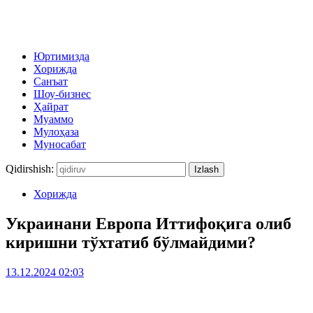
Юртимизда
Хорижда
Санъат
Шоу-бизнес
Ҳайрат
Муаммо
Мулоҳаза
Муносабат
Qidirshish:
Хорижда
Украинани Европа Иттифоқига олиб
киришни тўхтатиб бўлмайдими?
13.12.2024 02:03