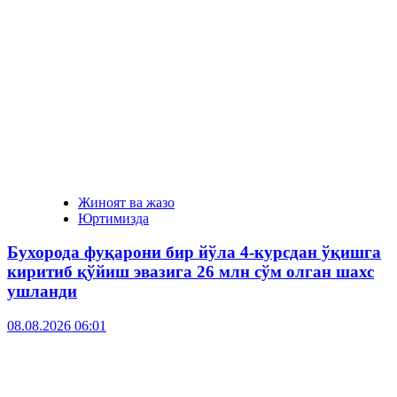
Жиноят ва жазо
Юртимизда
Бухорода фуқарони бир йўла 4-курсдан ўқишга
киритиб қўйиш эвазига 26 млн сўм олган шахс
ушланди
08.08.2026 06:01