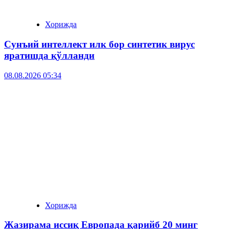
Хорижда
Сунъий интеллект илк бор синтетик вирус
яратишда қўлланди
08.08.2026 05:34
Хорижда
Жазирама иссиқ Европада қарийб 20 минг