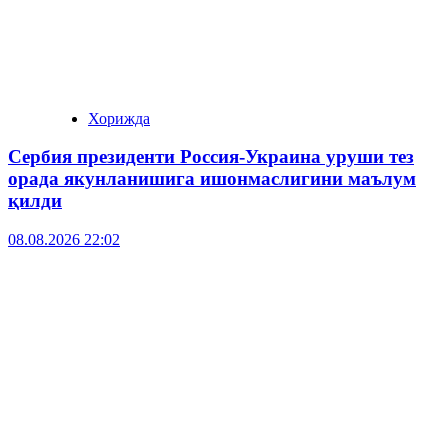
Хорижда
Сербия президенти Россия-Украина уруши тез
орада якунланишига ишонмаслигини маълум
қилди
08.08.2026 22:02