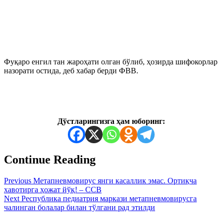
Фуқаро енгил тан жароҳати олган бўлиб, ҳозирда шифокорлар
назорати остида, деб хабар берди ФВВ.
Дўстларингизга ҳам юборинг:
Continue Reading
Previous
Метапневмовирус янги касаллик эмас. Ортиқча
хавотирга ҳожат йўқ! – ССВ
Next
Республика педиатрия маркази метапневмовирусга
чалинган болалар билан тўлгани рад этилди