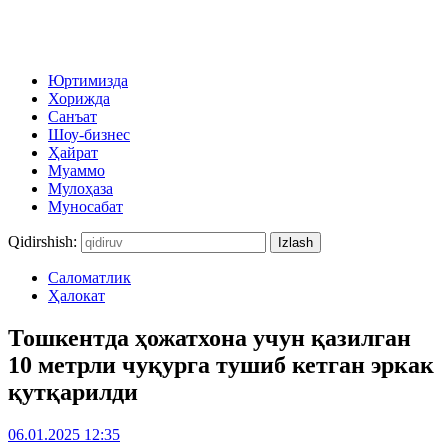
Юртимизда
Хорижда
Санъат
Шоу-бизнес
Ҳайрат
Муаммо
Мулоҳаза
Муносабат
Qidirshish:
Саломатлик
Ҳалокат
Тошкентда ҳожатхона учун қазилган
10 метрли чуқурга тушиб кетган эркак
қутқарилди
06.01.2025 12:35