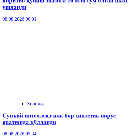
киритиб қўйиш эвазига 26 млн сўм олган шахс
ушланди
08.08.2026 06:01
Хорижда
Сунъий интеллект илк бор синтетик вирус
яратишда қўлланди
08.08.2026 05:34