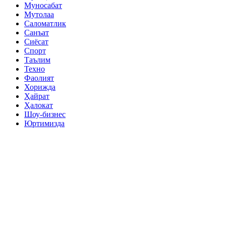
Муносабат
Мутолаа
Саломатлик
Санъат
Сиёсат
Спорт
Таълим
Техно
Фаолият
Хорижда
Ҳайрат
Ҳалокат
Шоу-бизнес
Юртимизда