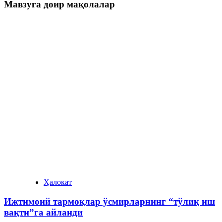
Мавзуга доир мақолалар
Ҳалокат
Ижтимоий тармоқлар ўсмирларнинг “тўлиқ иш
вақти”га айланди