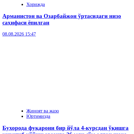
Хорижда
Арманистон ва Озарбайжон ўртасидаги низо
саҳифаси ёпилган
08.08.2026 15:47
Жиноят ва жазо
Юртимизда
Бухорода фуқарони бир йўла 4-курсдан ўқишга