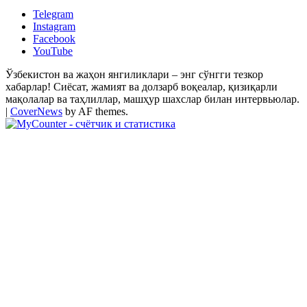
Telegram
Instagram
Facebook
YouTube
Ўзбекистон ва жаҳон янгиликлари – энг сўнгги тезкор
хабарлар! Сиёсат, жамият ва долзарб воқеалар, қизиқарли
мақолалар ва таҳлиллар, машҳур шахслар билан интервьюлар.
|
CoverNews
by AF themes.