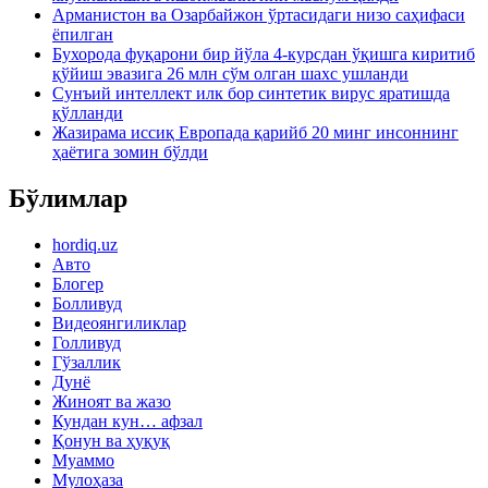
Арманистон ва Озарбайжон ўртасидаги низо саҳифаси
ёпилган
Бухорода фуқарони бир йўла 4-курсдан ўқишга киритиб
қўйиш эвазига 26 млн сўм олган шахс ушланди
Сунъий интеллект илк бор синтетик вирус яратишда
қўлланди
Жазирама иссиқ Европада қарийб 20 минг инсоннинг
ҳаётига зомин бўлди
Бўлимлар
hordiq.uz
Авто
Блогер
Болливуд
Видеоянгиликлар
Голливуд
Гўзаллик
Дунё
Жиноят ва жазо
Кундан кун… афзал
Қонун ва ҳуқуқ
Муаммо
Мулоҳаза