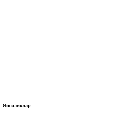
Янгиликлар