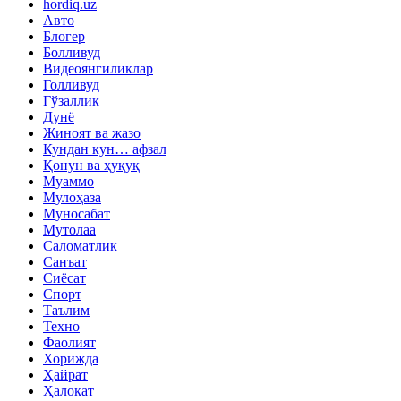
hordiq.uz
Авто
Блогер
Болливуд
Видеоянгиликлар
Голливуд
Гўзаллик
Дунё
Жиноят ва жазо
Кундан кун… афзал
Қонун ва ҳуқуқ
Муаммо
Мулоҳаза
Муносабат
Мутолаа
Саломатлик
Санъат
Сиёсат
Спорт
Таълим
Техно
Фаолият
Хорижда
Ҳайрат
Ҳалокат