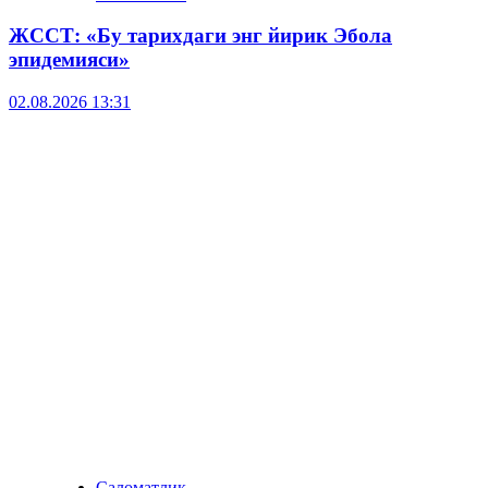
ЖССТ: «Бу тарихдаги энг йирик Эбола
эпидемияси»
02.08.2026 13:31
Саломатлик