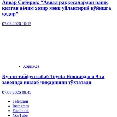
Анвар Собиров: “Аввал раққосалардан рашк
қилган аёлим ҳозир мени уйлантириб қўйишга
қодир”
07.08.2026 10:15
Хорижда
Кучли тайфун сабаб Toyota Япониядаги 9 та
заводида ишлаб чиқаришни тўхтатади
07.08.2026 09:45
Telegram
Instagram
Facebook
YouTube