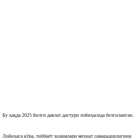
Бу ҳақда 2025 йилги давлат дастури лойиҳасида белгиланган.
Лойиҳага кўра, тиббиёт ходимлари меҳнат самарадорлигини