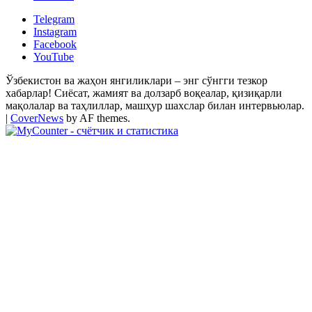
Telegram
Instagram
Facebook
YouTube
Ўзбекистон ва жаҳон янгиликлари – энг сўнгги тезкор
хабарлар! Сиёсат, жамият ва долзарб воқеалар, қизиқарли
мақолалар ва таҳлиллар, машҳур шахслар билан интервьюлар.
|
CoverNews
by AF themes.