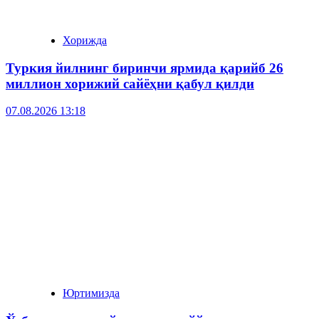
Хорижда
Туркия йилнинг биринчи ярмида қарийб 26
миллион хорижий сайёҳни қабул қилди
07.08.2026 13:18
Юртимизда