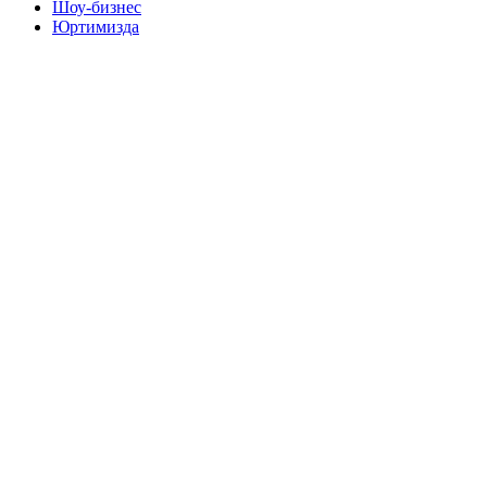
Шоу-бизнес
Юртимизда