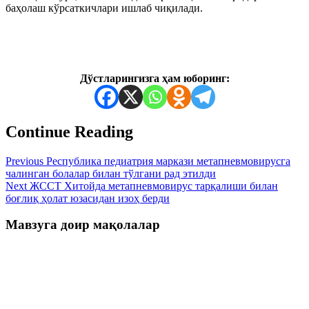
баҳолаш кўрсаткичлари ишлаб чиқилади.
Дўстларингизга ҳам юборинг:
Continue Reading
Previous
Республика педиатрия маркази метапневмовирусга
чалинган болалар билан тўлгани рад этилди
Next
ЖССТ Хитойда метапневмовирус тарқалиши билан
боғлиқ ҳолат юзасидан изоҳ берди
Мавзуга доир мақолалар