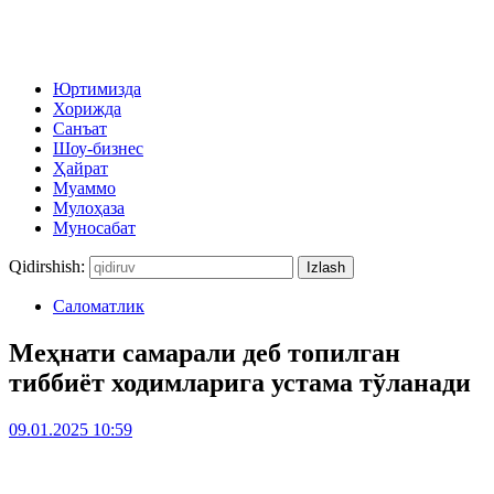
Юртимизда
Хорижда
Санъат
Шоу-бизнес
Ҳайрат
Муаммо
Мулоҳаза
Муносабат
Qidirshish:
Саломатлик
Меҳнати самарали деб топилган
тиббиёт ходимларига устама тўланади
09.01.2025 10:59