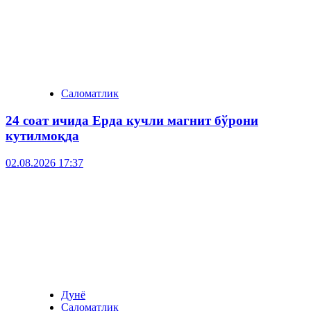
Саломатлик
24 соат ичида Ерда кучли магнит бўрони
кутилмоқда
02.08.2026 17:37
Дунё
Саломатлик