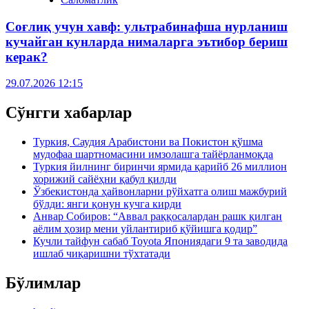
Соғлиқ учун хавф: ультрабинафша нурланиш
кучайган кунларда нималарга эътибор бериш
керак?
29.07.2026 12:15
Сўнгги хабарлар
Туркия, Саудия Арабистони ва Покистон қўшма
мудофаа шартномасини имзолашга тайёрланмоқда
Туркия йилнинг биринчи ярмида қарийб 26 миллион
хорижий сайёҳни қабул қилди
Ўзбекистонда ҳайвонларни рўйхатга олиш мажбурий
бўлди: янги қонун кучга кирди
Анвар Собиров: “Аввал раққосалардан рашк қилган
аёлим ҳозир мени уйлантириб қўйишга қодир”
Кучли тайфун сабаб Toyota Япониядаги 9 та заводида
ишлаб чиқаришни тўхтатади
Бўлимлар