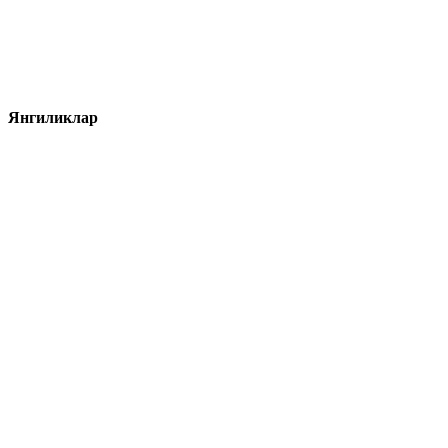
Янгиликлар