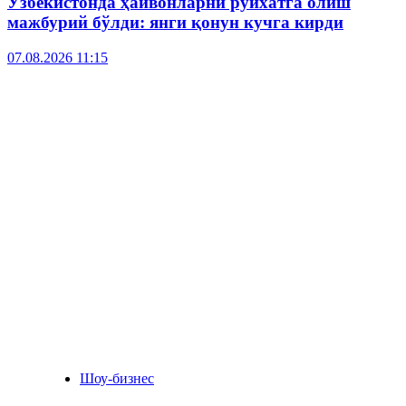
Ўзбекистонда ҳайвонларни рўйхатга олиш
мажбурий бўлди: янги қонун кучга кирди
07.08.2026 11:15
Шоу-бизнес