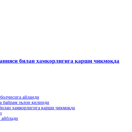
панияси билан ҳамкорлигига қарши чиқмоқда
тболчисига айланди
а байрам эълон қилинди
билан ҳамкорлигига қарши чиқмоқда
и
 айблади