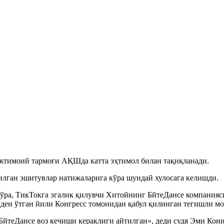
ижтимоий тармоғи АҚШда катта эҳтимол билан тақиқланади.
лган эшитувлар натижаларига кўра шундай хулосага келишди.
кўра, ТикТокга эгалик қилувчи Хитойнинг БйтеДанcе компания
ден ўтган йили Конгресс томонидан қабул қилинган тегишли мо
йтеДанcе воз кечиши кераклиги айтилган», деди судя Эми Кони