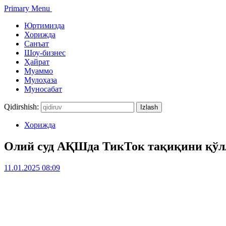
Primary Menu
Юртимизда
Хорижда
Санъат
Шоу-бизнес
Ҳайрат
Муаммо
Мулоҳаза
Муносабат
Qidirshish:
Хорижда
Олий суд АҚШда ТикТок тақиқини қўл
11.01.2025 08:09