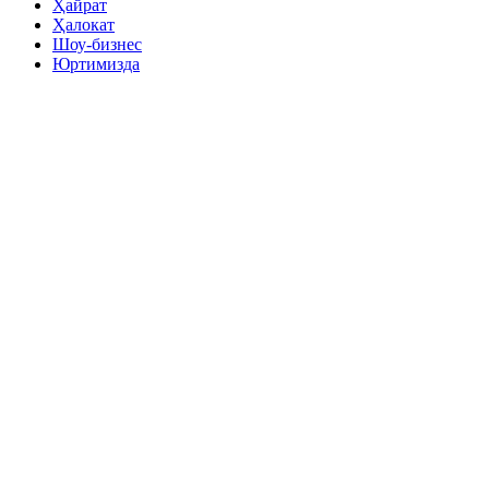
Ҳайрат
Ҳалокат
Шоу-бизнес
Юртимизда