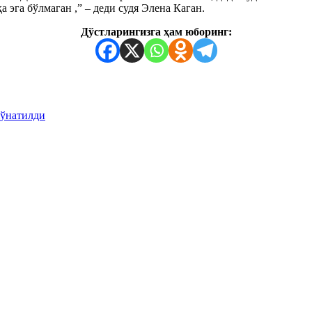
 эга бўлмаган ,” – деди судя Элена Каган.
Дўстларингизга ҳам юборинг:
жўнатилди