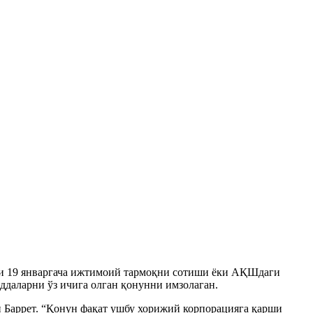
си 19 январгача ижтимоий тармоқни сотиши ёки АҚШдаги
ддаларни ўз ичига олган қонунни имзолаган.
 Баррет. “Қонун фақат ушбу хорижий корпорацияга қарши