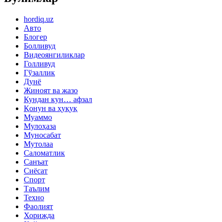
hordiq.uz
Авто
Блогер
Болливуд
Видеоянгиликлар
Голливуд
Гўзаллик
Дунё
Жиноят ва жазо
Кундан кун… афзал
Қонун ва ҳуқуқ
Муаммо
Мулоҳаза
Муносабат
Мутолаа
Саломатлик
Санъат
Сиёсат
Спорт
Таълим
Техно
Фаолият
Хорижда