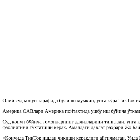
Олий суд қонун тарафида бўлиши мумкин, унга кўра ТикТок 
Америка ОАВлари Америка пойтахтида ушбу иш бўйича ўткази
Суд қонун бўйича томонларнинг далилларини тинглади, унга 
фаолиятини тўхтатиши керак. Амалдаги давлат раҳбари Жо Бай
«Қонунда ТикТок ишдан чиқиши кераклиги айтилмаган. Унда Б