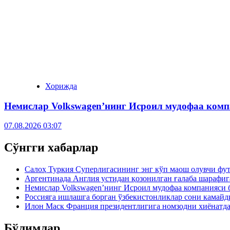
Хорижда
Немислар Volkswagen’нинг Исроил мудофаа ком
07.08.2026 03:07
Сўнгги хабарлар
Салоҳ Туркия Суперлигасининг энг кўп маош олувчи фу
Аргентинада Англия устидан қозонилган ғалаба шарафиг
Немислар Volkswagen’нинг Исроил мудофаа компанияси 
Россияга ишлашга борган ўзбекистонликлар сони камайд
Илон Маск Франция президентлигига номзодни хиёнатда
Бўлимлар