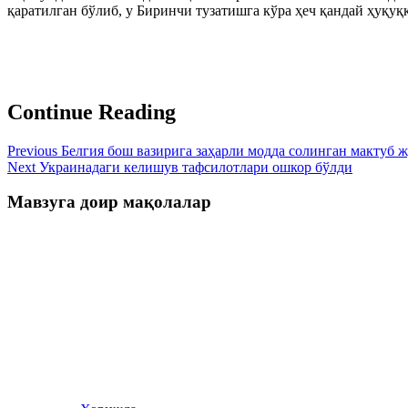
қаратилган бўлиб, у Биринчи тузатишга кўра ҳеч қандай ҳуқуққа
Continue Reading
Previous
Белгия бош вазирига заҳарли модда солинган мактуб 
Next
Украинадаги келишув тафсилотлари ошкор бўлди
Мавзуга доир мақолалар