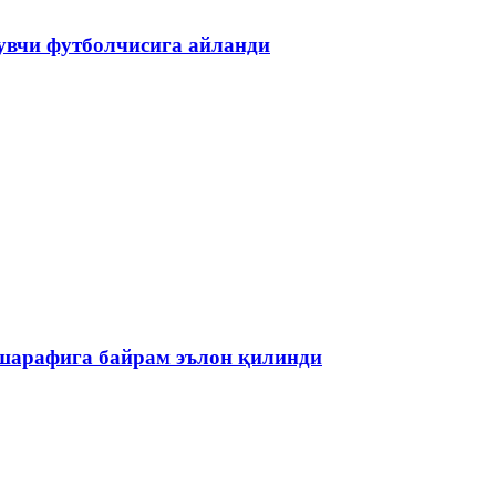
увчи футболчисига айланди
 шарафига байрам эълон қилинди