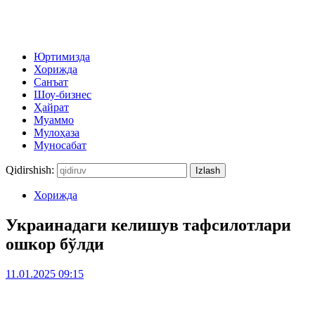
Юртимизда
Хорижда
Санъат
Шоу-бизнес
Ҳайрат
Муаммо
Мулоҳаза
Муносабат
Qidirshish:
Хорижда
Украинадаги келишув тафсилотлари
ошкор бўлди
11.01.2025 09:15