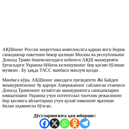
АҚШнинг Россия энергетика комплексига қарши янги йирик
санкциялар пакетини бекор қилиши Москва ва республикачи
Доналд Трамп бошчилигидаги кейинги АҚШ маъмурияти
ўртасидаги Украина бўйича келишувнинг бир қисми бўлиши
мумкин . Бу ҳақда ТАСС манбаси маълум қилди .
Манбага кўра, АҚШнинг амалдаги президенти Жо Байден
маъмуриятининг бу қарори Американинг сайланган етакчиси
Доналд Трампнинг келаётган маъмуриятига санкцияларни
юмшатишни Украина учун потентсиал тинчлик режасининг
бир қисмига айлантириш учун қулай имконият яратиши
билан аҳамиятли бўлган.
Дўстларингизга ҳам юборинг: