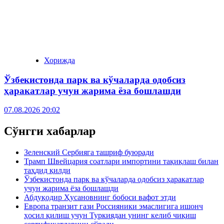
Хорижда
Ўзбекистонда парк ва кўчаларда одобсиз
ҳаракатлар учун жарима ёза бошлашди
07.08.2026 20:02
Сўнгги хабарлар
Зеленский Сербияга ташриф буюради
Трамп Швейцария соатлари импортини тақиқлаш билан
таҳдид қилди
Ўзбекистонда парк ва кўчаларда одобсиз ҳаракатлар
учун жарима ёза бошлашди
Абдуқодир Ҳусановнинг бобоси вафот этди
Европа транзит гази Россияники эмаслигига ишонч
ҳосил қилиш учун Туркиядан унинг келиб чиқиш