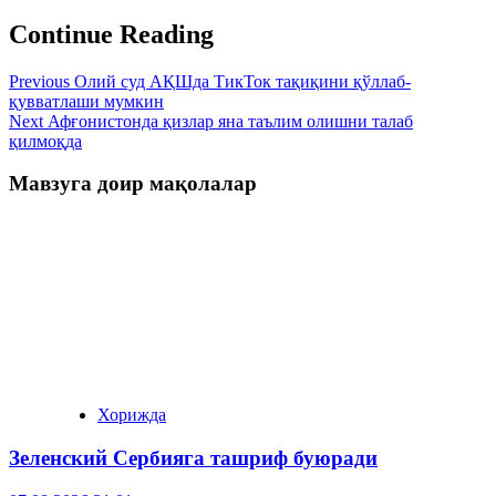
Continue Reading
Previous
Олий суд АҚШда ТикТок тақиқини қўллаб-
қувватлаши мумкин
Next
Афғонистонда қизлар яна таълим олишни талаб
қилмоқда
Мавзуга доир мақолалар
Хорижда
Зеленский Сербияга ташриф буюради