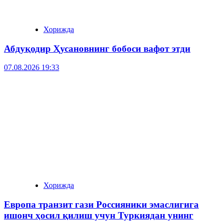
Хорижда
Абдуқодир Ҳусановнинг бобоси вафот этди
07.08.2026 19:33
Хорижда
Европа транзит гази Россияники эмаслигига
ишонч ҳосил қилиш учун Туркиядан унинг