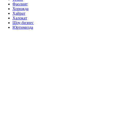
Фаолият
Хорижда
Ҳайрат
Ҳалокат
Шоу-бизнес
Юртимизда