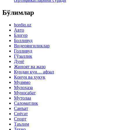
сертификатларини сўради
Бўлимлар
hordiq.uz
Авто
Блогер
Болливуд
Видеоянгиликлар
Голливуд
Гўзаллик
Дунё
Жиноят ва жазо
Кундан кун… афзал
Қонун ва ҳуқуқ
Муаммо
Мулоҳаза
Муносабат
Мутолаа
Саломатлик
Санъат
Сиёсат
Спорт
Таълим
Техно