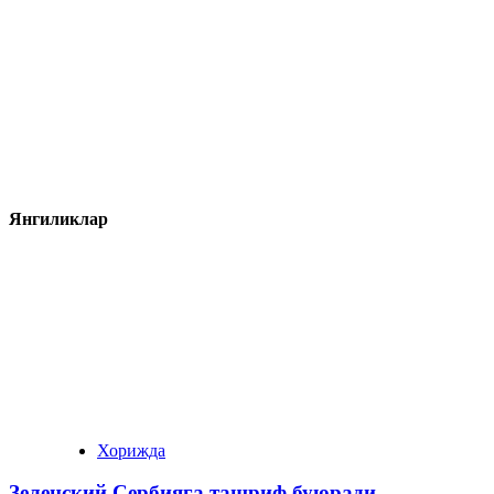
Янгиликлар
Хорижда
Зеленский Сербияга ташриф буюради