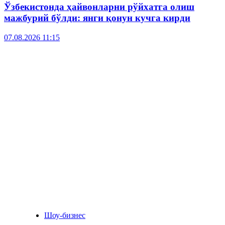
Ўзбекистонда ҳайвонларни рўйхатга олиш
мажбурий бўлди: янги қонун кучга кирди
07.08.2026 11:15
Шоу-бизнес