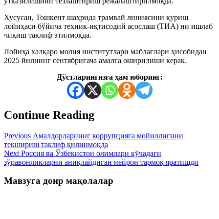
ўтказилишини тезлаштириш режалаштирилмоқда.
Хусусан, Тошкент шаҳрида трамвай линиясини қуриш
лойиҳаси бўйича техник-иқтисодий асослаш (ТИА) ни ишлаб
чиқиш таклиф этилмоқда.
Лойиҳа халқаро молия институтлари маблағлари ҳисобидан
2025 йилнинг сентябригача амалга оширилиши керак.
Дўстларингизга ҳам юборинг:
Continue Reading
Previous
Амалдорларнинг коррупцияга мойиллигини
текшириш таклиф қилинмоқда
Next
Россия ва Ўзбекистон олимлари кўчадаги
зўравонликларни аниқлайдиган нейрон тармоқ яратишди
Мавзуга доир мақолалар