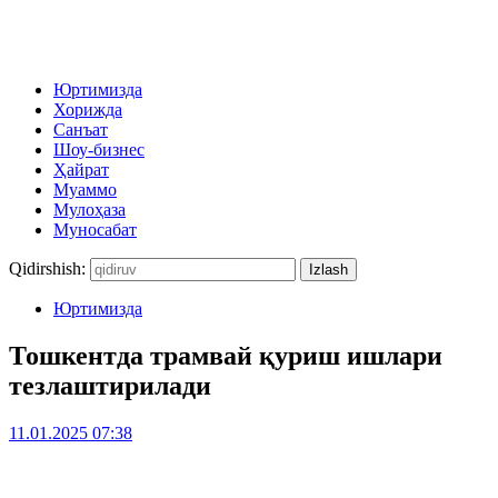
Юртимизда
Хорижда
Санъат
Шоу-бизнес
Ҳайрат
Муаммо
Мулоҳаза
Муносабат
Qidirshish:
Юртимизда
Тошкентда трамвай қуриш ишлари
тезлаштирилади
11.01.2025 07:38