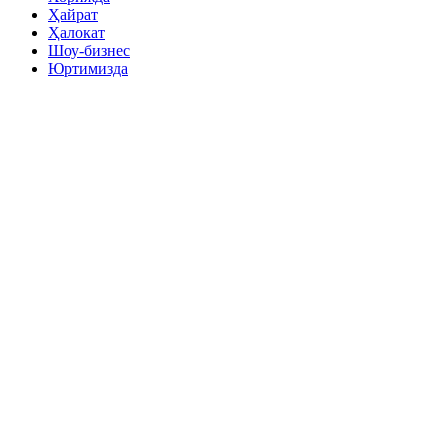
Ҳайрат
Ҳалокат
Шоу-бизнес
Юртимизда