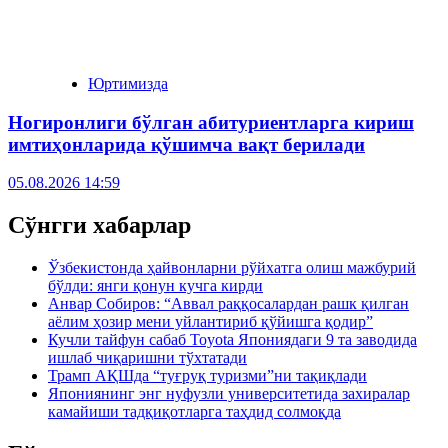
Юртимизда
Ногиронлиги бўлган абитуриентларга кириш
имтиҳонларида қўшимча вақт берилади
05.08.2026 14:59
Сўнгги хабарлар
Ўзбекистонда ҳайвонларни рўйхатга олиш мажбурий
бўлди: янги қонун кучга кирди
Анвар Собиров: “Аввал раққосалардан рашк қилган
аёлим ҳозир мени уйлантириб қўйишга қодир”
Кучли тайфун сабаб Toyota Япониядаги 9 та заводида
ишлаб чиқаришни тўхтатади
Трамп АҚШда “туғруқ туризми”ни тақиқлади
Япониянинг энг нуфузли университетида захиралар
камайиши тадқиқотларга таҳдид солмоқда