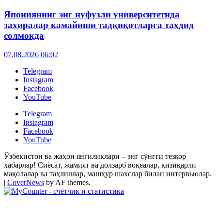
Япониянинг энг нуфузли университетида
захиралар камайиши тадқиқотларга таҳдид
солмоқда
07.08.2026 06:02
Telegram
Instagram
Facebook
YouTube
Telegram
Instagram
Facebook
YouTube
Ўзбекистон ва жаҳон янгиликлари – энг сўнгги тезкор
хабарлар! Сиёсат, жамият ва долзарб воқеалар, қизиқарли
мақолалар ва таҳлиллар, машҳур шахслар билан интервьюлар.
|
CoverNews
by AF themes.