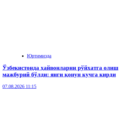
Юртимизда
Ўзбекистонда ҳайвонларни рўйхатга олиш
мажбурий бўлди: янги қонун кучга кирди
07.08.2026 11:15