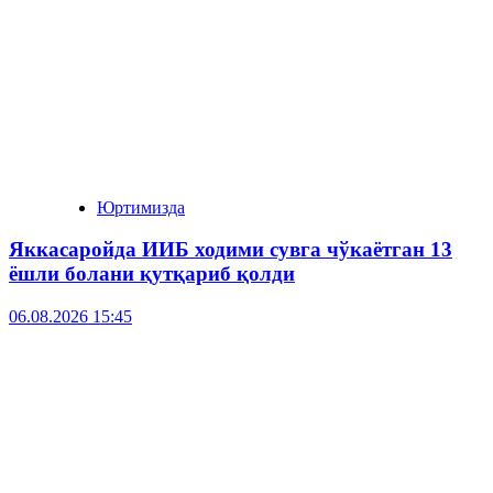
Юртимизда
Яккасаройда ИИБ ходими сувга чўкаётган 13
ёшли болани қутқариб қолди
06.08.2026 15:45