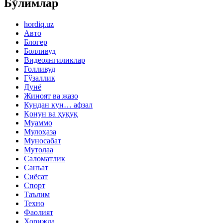
Бўлимлар
hordiq.uz
Авто
Блогер
Болливуд
Видеоянгиликлар
Голливуд
Гўзаллик
Дунё
Жиноят ва жазо
Кундан кун… афзал
Қонун ва ҳуқуқ
Муаммо
Мулоҳаза
Муносабат
Мутолаа
Саломатлик
Санъат
Сиёсат
Спорт
Таълим
Техно
Фаолият
Хорижда