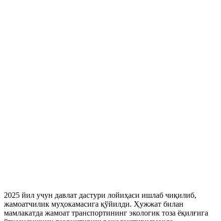
2025 йил учун давлат дастури лойиҳаси ишлаб чиқилиб,
жамоатчилик муҳокамасига қўйилди. Ҳужжат билан
мамлакатда жамоат транспортининг экологик тоза ёқилғига