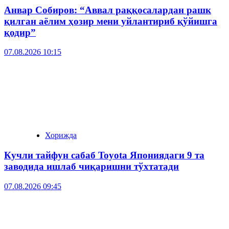
Анвар Собиров: “Аввал раққосалардан рашк
қилган аёлим ҳозир мени уйлантириб қўйишга
қодир”
07.08.2026 10:15
Хорижда
Кучли тайфун сабаб Toyota Япониядаги 9 та
заводида ишлаб чиқаришни тўхтатади
07.08.2026 09:45