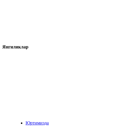
Янгиликлар
Юртимизда