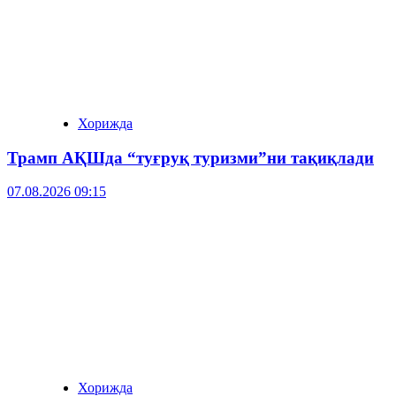
Хорижда
Трамп АҚШда “туғруқ туризми”ни тақиқлади
07.08.2026 09:15
Хорижда