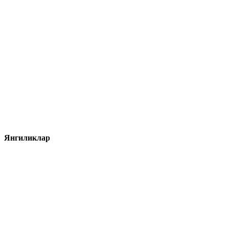
Янгиликлар