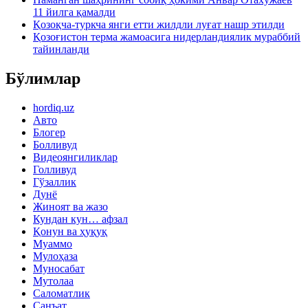
11 йилга қамалди
Қозоқча-туркча янги етти жилдли луғат нашр этилди
Қозоғистон терма жамоасига нидерландиялик мураббий
тайинланди
Бўлимлар
hordiq.uz
Авто
Блогер
Болливуд
Видеоянгиликлар
Голливуд
Гўзаллик
Дунё
Жиноят ва жазо
Кундан кун… афзал
Қонун ва ҳуқуқ
Муаммо
Мулоҳаза
Муносабат
Мутолаа
Саломатлик
Санъат