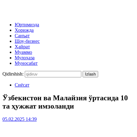
Юртимизда
Хорижда
Санъат
Шоу-бизнес
Ҳайрат
Муаммо
Мулоҳаза
Муносабат
Qidirshish:
Сиёсат
Ўзбекистон ва Малайзия ўртасида 10
та ҳужжат имзоланди
05.02.2025 14:39