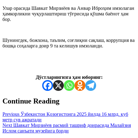
Улар орасида Шавкат Мирзиёев ва Анвар Иброҳим имзолаган
ҳамкорликни чуқурлаштириш тўғрисида қўшма баёнот ҳам
бор.
Шунингдек, божхона, таълим, соғлиқни сақлаш, коррупция ва
бошқа соҳаларга доир 9 та келишув имзоланди.
Дўстларингизга ҳам юборинг:
Continue Reading
Previous
Ўзбекистон Қозоғистонга 2025 йилда 16 млрд. куб
метр сув ажратади
Next
Шавкат Мирзиёев расмий ташриф доирасида Малайзия
Ислом санъати музейига борди