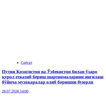
Сиёсат
Путин Қозоғистон ва Ўзбекистон билан ўзаро
қурол етказиб бериш шартномаларини янгилаш
бўйича музокаралар олиб боришни буюрди
28.07.2026 14:00