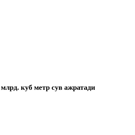
 млрд. куб метр сув ажратади