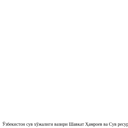
Ўзбекистон сув хўжалиги вазири Шавкат Ҳамроев ва Сув ресу