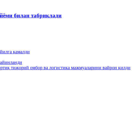
йёми билан табриклади
йилга қамалди
тайинланди
ортиқ тижорий омбор ва логистика мажмуаларини вайрон қилди