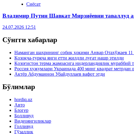
Сиёсат
Владимир Путин Шавкат Мирзиёевни таваллуд а
24.07.2026 12:51
Сўнгги хабарлар
Наманган шаҳрининг собиқ ҳокими Анвар Отахўжаев 11 
Қозоқча-туркча янги етти жилдли луғат нашр этилди
Қозоғистон терма жамоасига нидерландиялик мураббий 
Россия ҳужумлари Украинада 400 минг квадрат метрдан 
Актёр Абду­маннон Убайдуллаев вафот этди
Бўлимлар
hordiq.uz
Авто
Блогер
Болливуд
Видеоянгиликлар
Голливуд
Гўзаллик