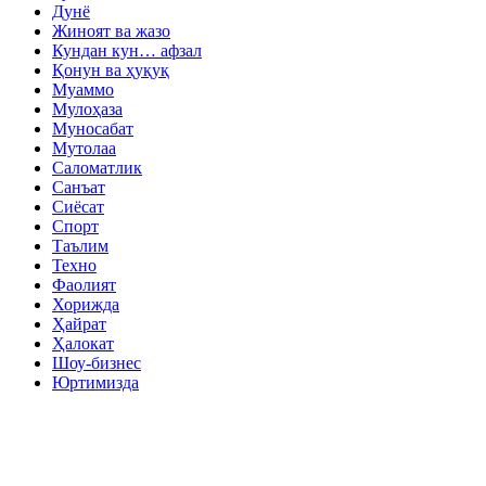
Дунё
Жиноят ва жазо
Кундан кун… афзал
Қонун ва ҳуқуқ
Муаммо
Мулоҳаза
Муносабат
Мутолаа
Саломатлик
Санъат
Сиёсат
Спорт
Таълим
Техно
Фаолият
Хорижда
Ҳайрат
Ҳалокат
Шоу-бизнес
Юртимизда