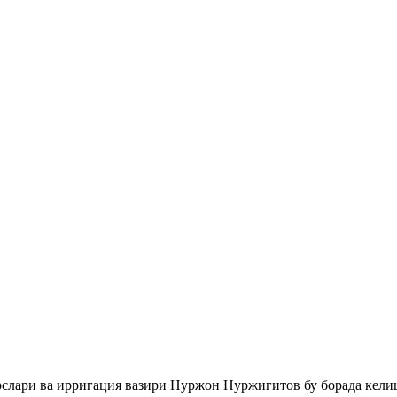
рслари ва ирригация вазири Нуржон Нуржигитов бу борада кели