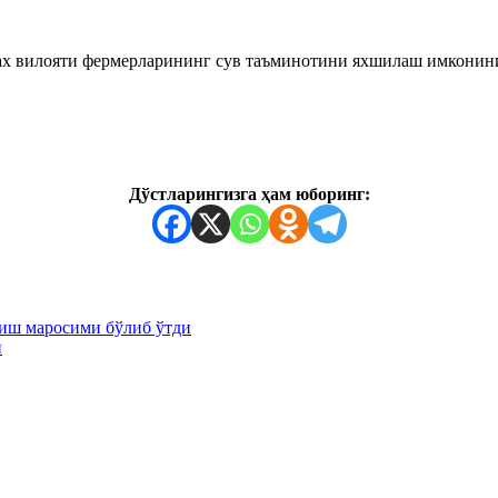
ах вилояти фермерларининг сув таъминотини яхшилаш имконин
Дўстларингизга ҳам юборинг:
иш маросими бўлиб ўтди
и