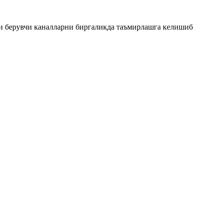
и берувчи каналларни биргаликда таъмирлашга келишиб