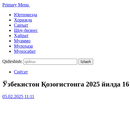
Primary Menu
Юртимизда
Хорижда
Санъат
Шоу-бизнес
Ҳайрат
Муаммо
Мулоҳаза
Муносабат
Qidirshish:
Сиёсат
Ўзбекистон Қозоғистонга 2025 йилда 16
05.02.2025 11:11