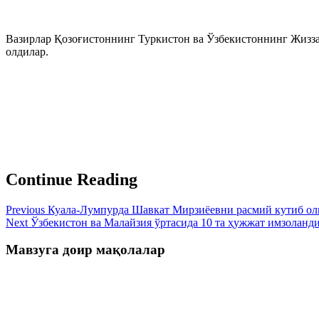
Вазирлар Қозоғистоннинг Туркистон ва Ўзбекистоннинг Жизз
олдилар.
Continue Reading
Previous
Куала-Лумпурда Шавкат Мирзиёевни расмий кутиб ол
Next
Ўзбекистон ва Малайзия ўртасида 10 та ҳужжат имзоланд
Мавзуга доир мақолалар