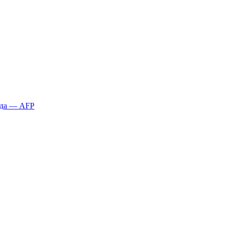
қда — AFP