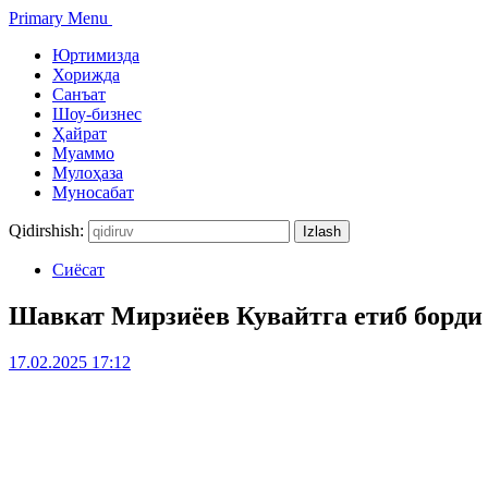
Primary Menu
Юртимизда
Хорижда
Санъат
Шоу-бизнес
Ҳайрат
Муаммо
Мулоҳаза
Муносабат
Qidirshish:
Сиёсат
Шавкат Мирзиёев Кувайтга етиб борди
17.02.2025 17:12