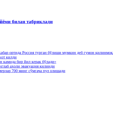
йёми билан табриклади
хабар ортида Россия турган бўлиши мумкин деб гумон қилинмо
қот қилди
н камида бир йил керак бўлади»
нглаб аҳоли эвакуация қилинди
мерлар 700 минг сўмгача пул олишади