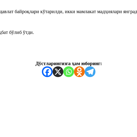
авлат байроқлари кўтарилди, икки мамлакат мадҳиялари янград
бат бўлиб ўтди.
Дўстларингизга ҳам юборинг: