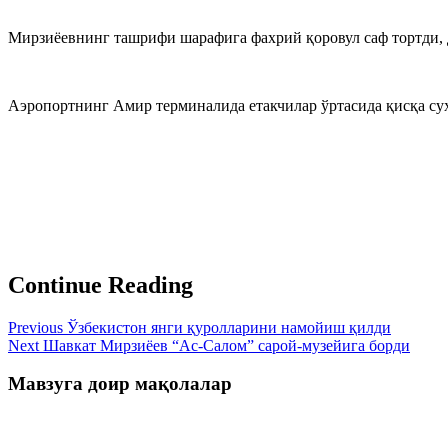
Мирзиёевнинг ташрифи шарафига фахрий қоровул саф тортди, д
Аэропортнинг Амир терминалида етакчилар ўртасида қисқа суҳ
Continue Reading
Previous
Ўзбекистон янги қуролларини намойиш қилди
Next
Шавкат Мирзиёев “Ас-Салом” сарой-музейига борди
Мавзуга доир мақолалар