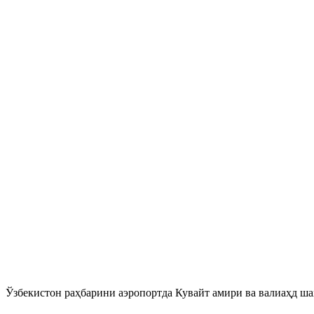
Ўзбекистон раҳбарини аэропортда Кувайт амири ва валиаҳд ша