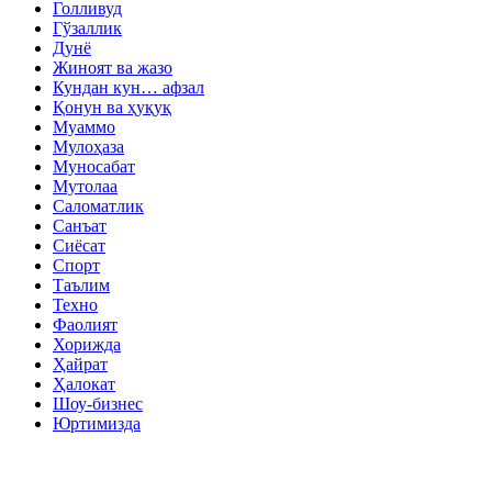
Голливуд
Гўзаллик
Дунё
Жиноят ва жазо
Кундан кун… афзал
Қонун ва ҳуқуқ
Муаммо
Мулоҳаза
Муносабат
Мутолаа
Саломатлик
Санъат
Сиёсат
Спорт
Таълим
Техно
Фаолият
Хорижда
Ҳайрат
Ҳалокат
Шоу-бизнес
Юртимизда