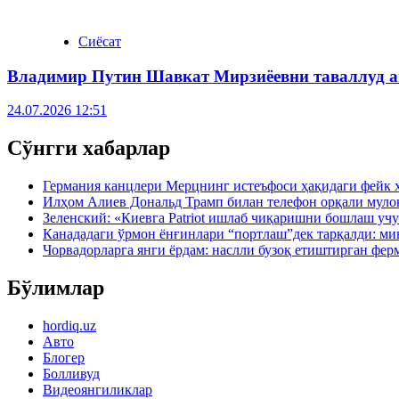
Сиёсат
Владимир Путин Шавкат Мирзиёевни таваллуд а
24.07.2026 12:51
Сўнгги хабарлар
Германия канцлери Мерцнинг истеъфоси ҳақидаги фейк 
Илҳом Алиев Дональд Трамп билан телефон орқали муло
Зеленский: «Киевга Patriot ишлаб чиқаришни бошлаш учу
Канададаги ўрмон ёнғинлари “портлаш”дек тарқалди: ми
Чорвадорларга янги ёрдам: наслли бузоқ етиштирган фер
Бўлимлар
hordiq.uz
Авто
Блогер
Болливуд
Видеоянгиликлар