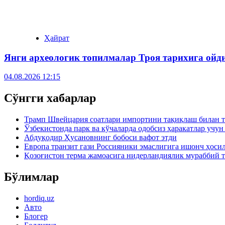
Ҳайрат
Янги археологик топилмалар Троя тарихига ойд
04.08.2026 12:15
Сўнгги хабарлар
Трамп Швейцария соатлари импортини тақиқлаш билан т
Ўзбекистонда парк ва кўчаларда одобсиз ҳаракатлар учу
Абдуқодир Ҳусановнинг бобоси вафот этди
Европа транзит гази Россияники эмаслигига ишонч ҳоси
Қозоғистон терма жамоасига нидерландиялик мураббий 
Бўлимлар
hordiq.uz
Авто
Блогер