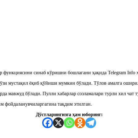
ар функциясини синаб кўришни бошлагани ҳақида Telegram Info 
ўзи мустақил ёқиб қўйиши мумкин бўлади. Тўлов амалга оширилг
рда мавжуд бўлади. Пулли хабарлар созламалари турли хил чат 
им фойдаланувчиларгагина тақдим этилган.
Дўстларингизга ҳам юборинг: