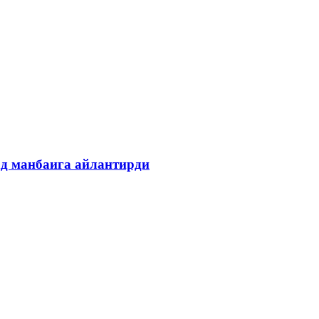
ад манбаига айлантирди