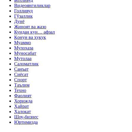
Болливуд
Видеоянгиликлар
Голливуд
Гўзаллик
Дунё
Жиноят ва жазо
Кундан кун… афзал
Қонун ва ҳуқуқ
Муаммо
Мулоҳаза
Муносабат
Мутолаа
Саломатлик
Санъат
Сиёсат
Спорт
Таълим
Техно
Фаолият
Хорижда
Ҳайрат
Ҳалокат
Шоу-бизнес
Юртимизда