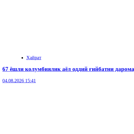
Ҳайрат
67 ёшли колумбиялик аёл оддий ғийбатни даром
04.08.2026 15:41