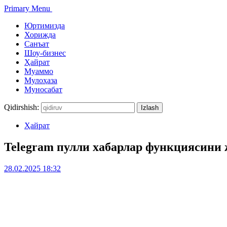
Primary Menu
Юртимизда
Хорижда
Санъат
Шоу-бизнес
Ҳайрат
Муаммо
Мулоҳаза
Муносабат
Qidirshish:
Ҳайрат
Telegram пулли хабарлар функциясини
28.02.2025 18:32