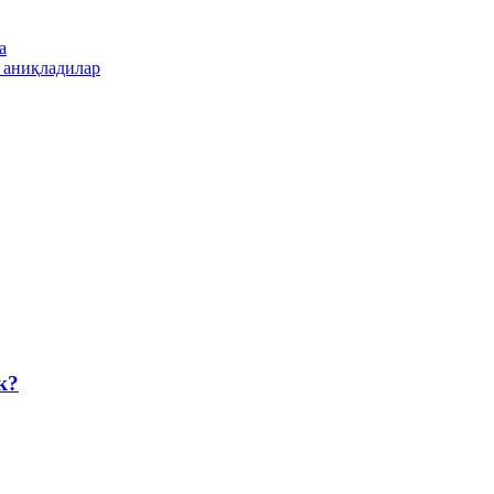
а
 аниқладилар
к?