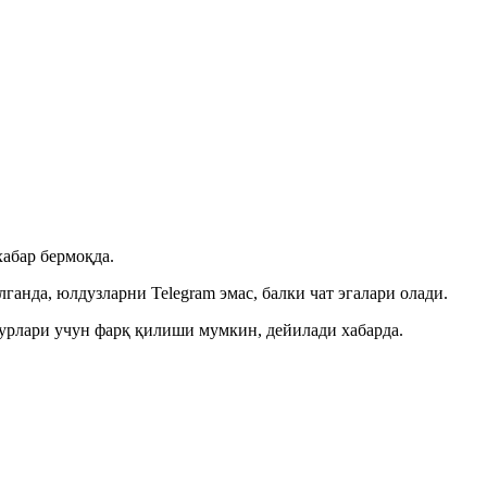
хабар бермоқда.
анда, юлдузларни Telegram эмас, балки чат эгалари олади.
турлари учун фарқ қилиши мумкин, дейилади хабарда.