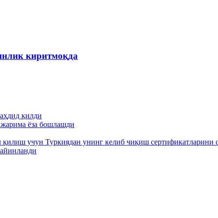
инлик киритмоқда
аҳдид қилди
н жарима ёза бошлашди
л қилиш учун Туркиядан унинг келиб чиқиш сертификатларини 
тайинланди