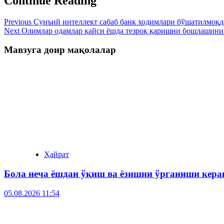
Continue Reading
Previous
Сунъий интеллект сабаб банк ходимлари бўшатилмоқд
Next
Олимлар одамлар қайси ёшда тезроқ қаришни бошлашини
Мавзуга доир мақолалар
Ҳайрат
Бола неча ёшдан ўқиш ва ёзишни ўрганиши кера
05.08.2026 11:54