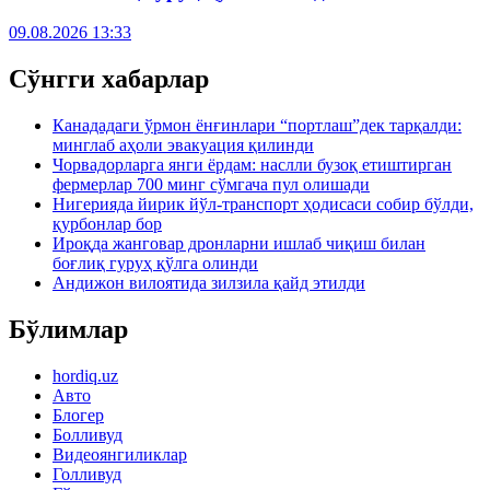
09.08.2026 13:33
Сўнгги хабарлар
Канададаги ўрмон ёнғинлари “портлаш”дек тарқалди:
минглаб аҳоли эвакуация қилинди
Чорвадорларга янги ёрдам: наслли бузоқ етиштирган
фермерлар 700 минг сўмгача пул олишади
Нигерияда йирик йўл-транспорт ҳодисаси собир бўлди,
қурбонлар бор
Ироқда жанговар дронларни ишлаб чиқиш билан
боғлиқ гуруҳ қўлга олинди
Андижон вилоятида зилзила қайд этилди
Бўлимлар
hordiq.uz
Авто
Блогер
Болливуд
Видеоянгиликлар
Голливуд