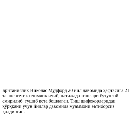
Британиялик Николас Мудфорд 20 йил давомида ҳафтасига 21
та энергетик ичимлик ичиб, натижада тишлари бутунлай
емирилиб, тушиб кета бошлаган. Тиш шифокорларидан
қўрққани учун йиллар давомида муаммони эътиборсиз
қолдирган.