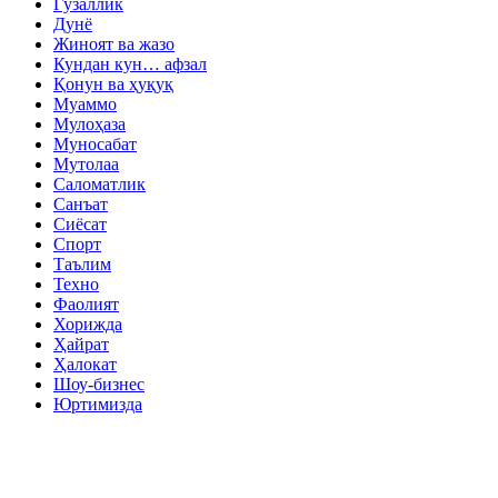
Гўзаллик
Дунё
Жиноят ва жазо
Кундан кун… афзал
Қонун ва ҳуқуқ
Муаммо
Мулоҳаза
Муносабат
Мутолаа
Саломатлик
Санъат
Сиёсат
Спорт
Таълим
Техно
Фаолият
Хорижда
Ҳайрат
Ҳалокат
Шоу-бизнес
Юртимизда