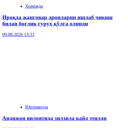
Хорижда
Ироқда жанговар дронларни ишлаб чиқиш
билан боғлиқ гуруҳ қўлга олинди
09.08.2026 13:33
Юртимизда
Андижон вилоятида зилзила қайд этилди