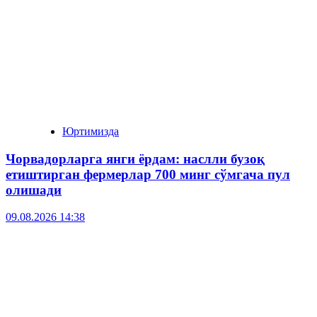
Юртимизда
Чорвадорларга янги ёрдам: наслли бузоқ
етиштирган фермерлар 700 минг сўмгача пул
олишади
09.08.2026 14:38