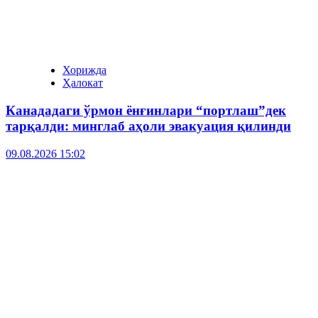
Хорижда
Ҳалокат
Канададаги ўрмон ёнғинлари “портлаш”дек
тарқалди: минглаб аҳоли эвакуация қилинди
09.08.2026 15:02