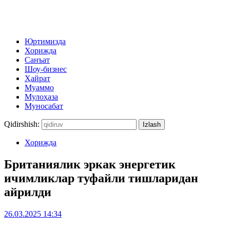
Юртимизда
Хорижда
Санъат
Шоу-бизнес
Ҳайрат
Муаммо
Мулоҳаза
Муносабат
Qidirshish:
Хорижда
Британиялик эркак энергетик
ичимликлар туфайли тишларидан
айрилди
26.03.2025 14:34