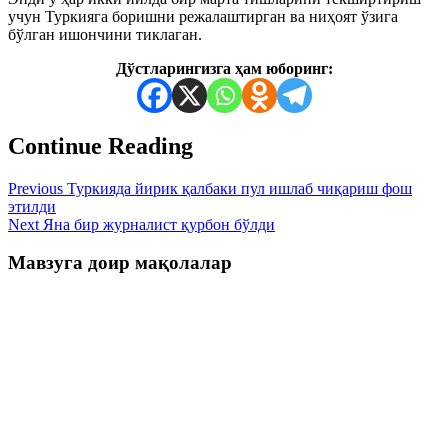
учун Туркияга боришни режалаштирган ва ниҳоят ўзига
бўлган ишончини тиклаган.
Дўстларингизга ҳам юборинг:
Continue Reading
Previous
Туркияда йирик қалбаки пул ишлаб чиқариш фош
этилди
Next
Яна бир журналист қурбон бўлди
Мавзуга доир мақолалар