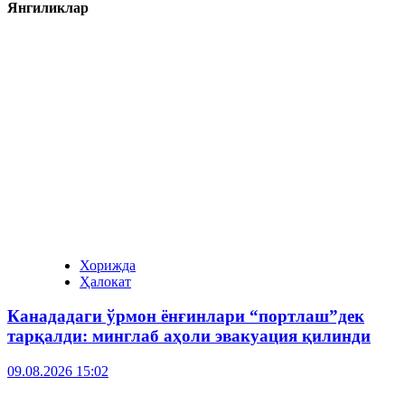
Янгиликлар
Хорижда
Ҳалокат
Канададаги ўрмон ёнғинлари “портлаш”дек
тарқалди: минглаб аҳоли эвакуация қилинди
09.08.2026 15:02