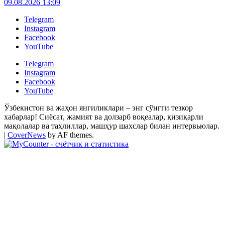
09.08.2026 13:09
Telegram
Instagram
Facebook
YouTube
Telegram
Instagram
Facebook
YouTube
Ўзбекистон ва жаҳон янгиликлари – энг сўнгги тезкор
хабарлар! Сиёсат, жамият ва долзарб воқеалар, қизиқарли
мақолалар ва таҳлиллар, машҳур шахслар билан интервьюлар.
|
CoverNews
by AF themes.