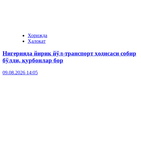
Хорижда
Ҳалокат
Нигерияда йирик йўл-транспорт ҳодисаси собир
бўлди, қурбонлар бор
09.08.2026 14:05