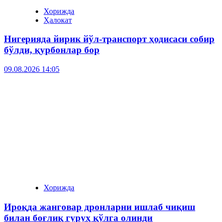
Хорижда
Ҳалокат
Нигерияда йирик йўл-транспорт ҳодисаси собир
бўлди, қурбонлар бор
09.08.2026 14:05
Хорижда
Ироқда жанговар дронларни ишлаб чиқиш
билан боғлиқ гуруҳ қўлга олинди