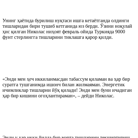
Унинг ҳаётида бурилиш нуқтаси ишга кетаётганда олдинги
тишларидан бири тушиб кетганида юз берди. Ўзини ноқулай
ҳис қилган Николас ниҳоят февраль ойида Туркияда 9000
фунт стерлингга тишларини тиклашга қарор қилди.
«Энди мен ҳеч иккиланмасдан табассум қиламан ва ҳар бир
суратга тушганимда ишонч билан жилмаяман. Энергетик
ичимликлар тишларни йўқ қилади! Энди мен буни ичадиган
ҳар бир кишини огоҳлантираман», – дейди Николас.
Энди у ҳар икки йилда бир марта тишларини текширтириш