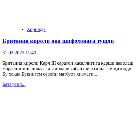
Хорижда
Британия қироли яна шифохонага тушди
31.03.2025 11:40
Британия қироли Карл III саратон касаллигига қарши даволаш
жараёнининг ножўя таъсирлари сабаб шифохонага ётқизилди.
Бу ҳақда Букингем саройи матбуот хизмати...
Батафсил...