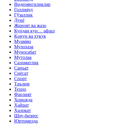
Видеоянгиликлар
Голливуд
Гўзаллик
Дунё
Жиноят ва жазо
Кундан кун… афзал
Қонун ва ҳуқуқ
Муаммо
Мулоҳаза
Муносабат
Мутолаа
Саломатлик
Санъат
Сиёсат
Спорт
Таълим
Техно
Фаолият
Хорижда
Ҳайрат
Ҳалокат
Шоу-бизнес
Юртимизда