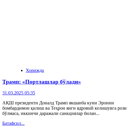
Хорижда
Трамп: «Портлашлар бўлади»
31.03.2025 05:35
АҚШ президенти Доналд Трамп якшанба куни Эронни
бомбардимон қилиш ва Теҳрон янги ядровий келишувга рози
бўлмаса, иккинчи даражали санкциялар билан...
Батафсил...