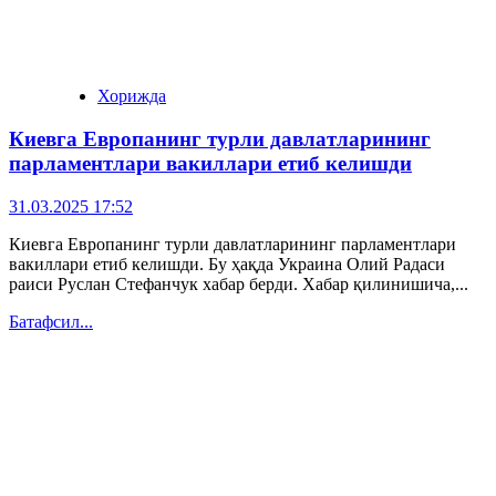
Хорижда
Киевга Европанинг турли давлатларининг
парламентлари вакиллари етиб келишди
31.03.2025 17:52
Киевга Европанинг турли давлатларининг парламентлари
вакиллари етиб келишди. Бу ҳақда Украина Олий Радаси
раиси Руслан Стефанчук хабар берди. Хабар қилинишича,...
Батафсил...