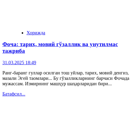
Хорижда
Фоча: тарих, мовий гўзаллик ва унутилмас
тажриба
31.03.2025 18:49
Ранг-баранг гуллар осилган тош уйлар, тарих, мовий денгиз,
мазали Эгей таомлари... Бу гўзалликларнинг барчаси Фочада
мужассам. Измирнинг машҳур шаҳарларидан бири...
Батафсил...