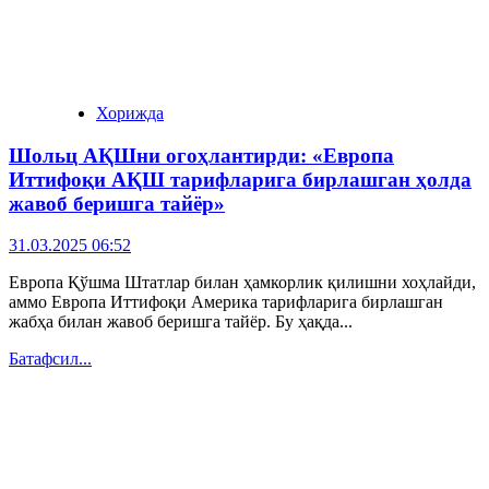
Хорижда
Шольц АҚШни огоҳлантирди: «Европа
Иттифоқи АҚШ тарифларига бирлашган ҳолда
жавоб беришга тайёр»
31.03.2025 06:52
Европа Қўшма Штатлар билан ҳамкорлик қилишни хоҳлайди,
аммо Европа Иттифоқи Америка тарифларига бирлашган
жабҳа билан жавоб беришга тайёр. Бу ҳақда...
Батафсил...