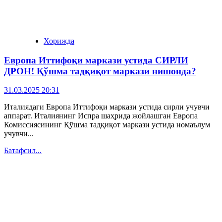
Хорижда
Европа Иттифоқи маркази устида СИРЛИ
ДРОН! Қўшма тадқиқот маркази нишонда?
31.03.2025 20:31
Италиядаги Европа Иттифоқи маркази устида сирли учувчи
аппарат. Италиянинг Испра шаҳрида жойлашган Европа
Комиссиясининг Қўшма тадқиқот маркази устида номаълум
учувчи...
Батафсил...