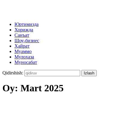
Юртимизда
Хорижда
Санъат
Шоу-бизнес
Ҳайрат
Муаммо
Мулоҳаза
Муносабат
Qidirshish:
Oy:
Mart 2025