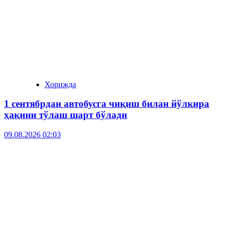
Хорижда
1 сентябрдан автобусга чиқиш билан йўлкира
ҳақини тўлаш шарт бўлади
09.08.2026 02:03