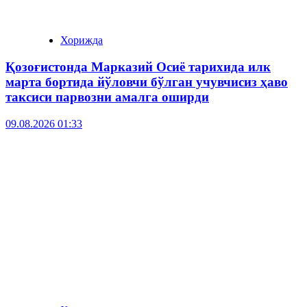
Хорижда
Қозоғистонда Марказий Осиё тарихида илк
марта бортида йўловчи бўлган учувчисиз ҳаво
таксиси парвозни амалга оширди
09.08.2026 01:33