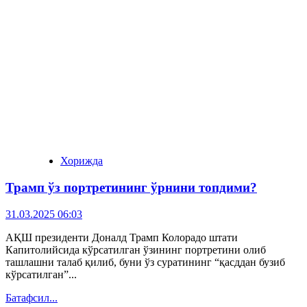
Хорижда
Трамп ўз портретининг ўрнини топдими?
31.03.2025 06:03
АҚШ президенти Доналд Трамп Колорадо штати
Капитолийсида кўрсатилган ўзининг портретини олиб
ташлашни талаб қилиб, буни ўз суратининг “қасддан бузиб
кўрсатилган”...
Батафсил...