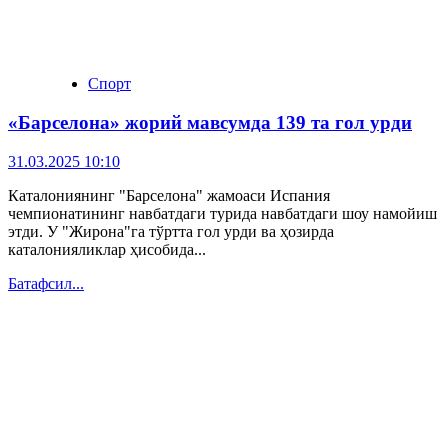
Спорт
«Барселона» жорий мавсумда 139 та гол урди
31.03.2025 10:10
Каталониянинг "Барселона" жамоаси Испания
чемпионатининг навбатдаги турида навбатдаги шоу намойиш
этди. У "Жирона"га тўртта гол урди ва ҳозирда
каталонияликлар ҳисобида...
Батафсил...