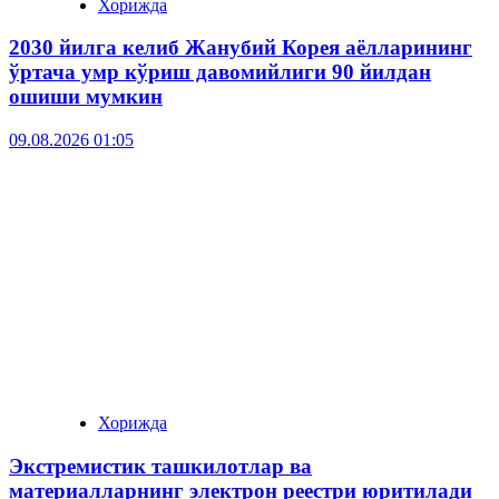
Хорижда
2030 йилга келиб Жанубий Корея аёлларининг
ўртача умр кўриш давомийлиги 90 йилдан
ошиши мумкин
09.08.2026 01:05
Хорижда
Экстремистик ташкилотлар ва
материалларнинг электрон реестри юритилади