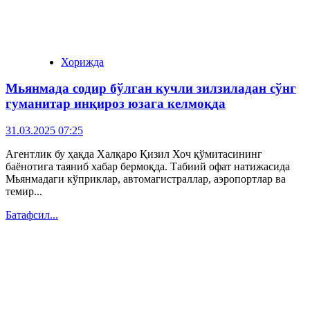
Хорижда
Мьянмада содир бўлган кучли зилзиладан сўнг
гуманитар инқироз юзага келмоқда
31.03.2025 07:25
Агентлик бу ҳақда Халқаро Қизил Хоч қўмитасининг
баёнотига таяниб хабар бермоқда. Табиий офат натижасида
Мьянмадаги кўприклар, автомагистраллар, аэропортлар ва
темир...
Батафсил...