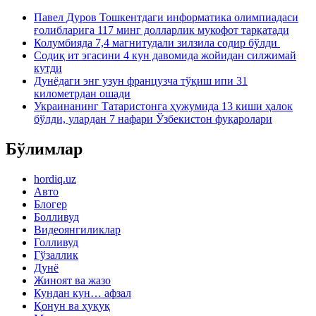
Павел Дуров Тошкентдаги информатика олимпиадаси
ғолибларига 117 минг долларлик мукофот тарқатади
Колумбияда 7,4 магнитудали зилзила содир бўлди
Содиқ ит эгасини 4 кун давомида жойидан силжимай
кутди
Дунёдаги энг узун французча тўқиш ипи 31
километрдан ошади
Украинанинг Татаристонга ҳужумида 13 киши ҳалок
бўлди, улардан 7 нафари Ўзбекистон фуқаролари
Бўлимлар
hordiq.uz
Авто
Блогер
Болливуд
Видеоянгиликлар
Голливуд
Гўзаллик
Дунё
Жиноят ва жазо
Кундан кун… афзал
Қонун ва ҳуқуқ