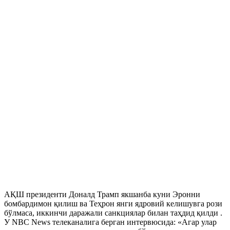
АҚШ президенти Доналд Трамп якшанба куни Эронни
бомбардимон қилиш ва Теҳрон янги ядровий келишувга рози
бўлмаса, иккинчи даражали санкциялар билан таҳдид қилди .
У NBC News телеканалига берган интервюсида: «Агар улар