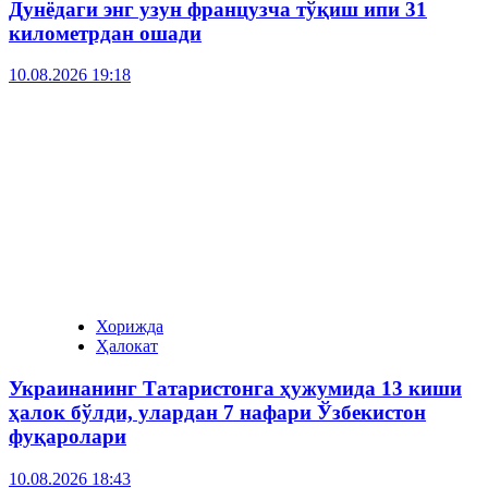
Дунёдаги энг узун французча тўқиш ипи 31
километрдан ошади
10.08.2026 19:18
Хорижда
Ҳалокат
Украинанинг Татаристонга ҳужумида 13 киши
ҳалок бўлди, улардан 7 нафари Ўзбекистон
фуқаролари
10.08.2026 18:43