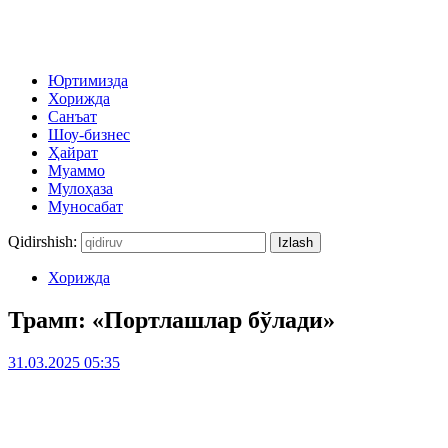
Юртимизда
Хорижда
Санъат
Шоу-бизнес
Ҳайрат
Муаммо
Мулоҳаза
Муносабат
Qidirshish:
Хорижда
Трамп: «Портлашлар бўлади»
31.03.2025 05:35