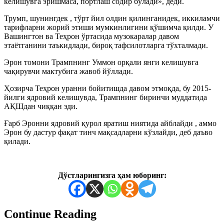
келишувга эришмаса, портлаш содир бўлади», деди.
Трумп, шунингдек , тўрт йил олдин қилинганидек, иккиламчи
тарифларни жорий этиши мумкинлигини қўшимча қилди. У
Вашингтон ва Теҳрон ўртасида музокаралар давом
этаётганини таъкидлади, бироқ тафсилотларга тўхталмади.
Эрон томони Трампнинг Уммон орқали янги келишувга
чақирувчи мактубига жавоб йўллади.
Ҳозирча Теҳрон уранни бойитишда давом этмоқда, бу 2015-
йилги ядровий келишувда, Трампнинг биринчи муддатида
АҚШдан чиққан эди.
Ғарб Эронни ядровий қурол яратиш ниятида айблайди , аммо
Эрон бу дастур фақат тинч мақсадларни кўзлайди, деб даъво
қилади.
Дўстларингизга ҳам юборинг:
Continue Reading