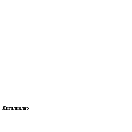
Янгиликлар