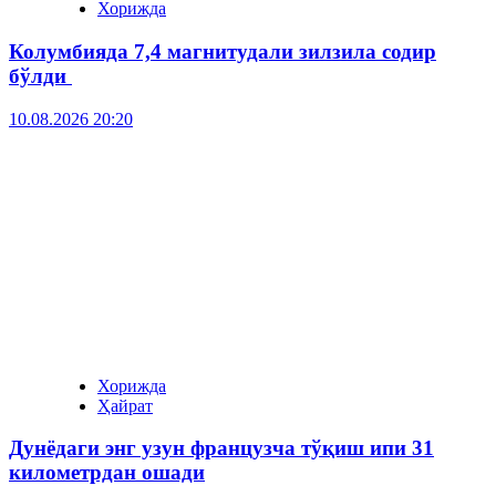
Хорижда
Колумбияда 7,4 магнитудали зилзила содир
бўлди
10.08.2026 20:20
Хорижда
Ҳайрат
Дунёдаги энг узун французча тўқиш ипи 31
километрдан ошади