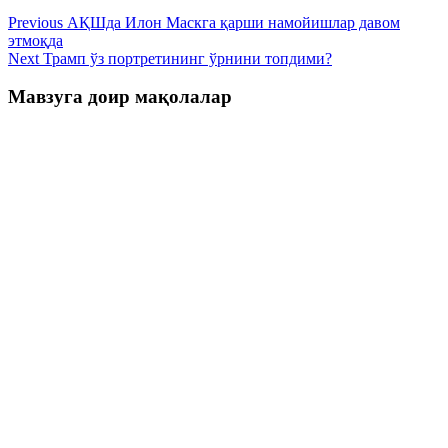
Previous
АҚШда Илон Маскга қарши намойишлар давом
этмоқда
Next
Трамп ўз портретининг ўрнини топдими?
Мавзуга доир мақолалар