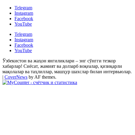
Telegram
Instagram
Facebook
YouTube
Telegram
Instagram
Facebook
YouTube
Ўзбекистон ва жаҳон янгиликлари – энг сўнгги тезкор
хабарлар! Сиёсат, жамият ва долзарб воқеалар, қизиқарли
мақолалар ва таҳлиллар, машҳур шахслар билан интервьюлар.
|
CoverNews
by AF themes.