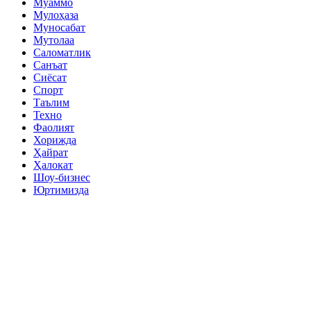
Муаммо
Мулоҳаза
Муносабат
Мутолаа
Саломатлик
Санъат
Сиёсат
Спорт
Таълим
Техно
Фаолият
Хорижда
Ҳайрат
Ҳалокат
Шоу-бизнес
Юртимизда