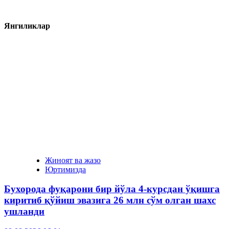
Янгиликлар
Жиноят ва жазо
Юртимизда
Бухорода фуқарони бир йўла 4-курсдан ўқишга
киритиб қўйиш эвазига 26 млн сўм олган шахс
ушланди