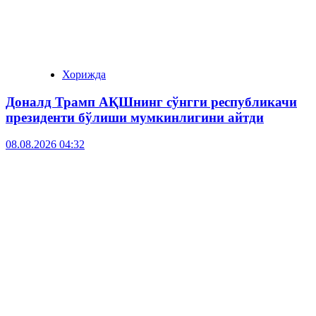
Хорижда
Доналд Трамп АҚШнинг сўнгги республикачи
президенти бўлиши мумкинлигини айтди
08.08.2026 04:32