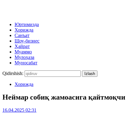
Юртимизда
Хорижда
Санъат
Шоу-бизнес
Ҳайрат
Муаммо
Мулоҳаза
Муносабат
Qidirshish:
Хорижда
Неймар собиқ жамоасига қайтмоқчи
16.04.2025 02:31