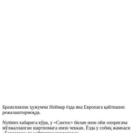
Бразилиялик ҳужумчи Неймар ёзда яна Европага қайтишни
режалаштирмоқда.
Nytimes хабарига кўра, у «Сантос» билан июн ойи охиригача
мўлжалланган шартномага имзо чеккан. Ёзда у собиқ жамоаси