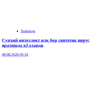
Хорижда
Сунъий интеллект илк бор синтетик вирус
яратишда қўлланди
08.08.2026 05:34