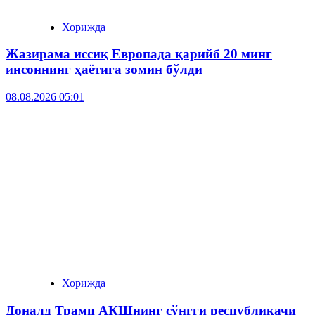
Хорижда
Жазирама иссиқ Европада қарийб 20 минг
инсоннинг ҳаётига зомин бўлди
08.08.2026 05:01
Хорижда
Доналд Трамп АҚШнинг сўнгги республикачи