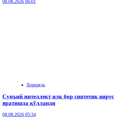
08.08.2026 06:01
Хорижда
Сунъий интеллект илк бор синтетик вирус
яратишда қўлланди
08.08.2026 05:34