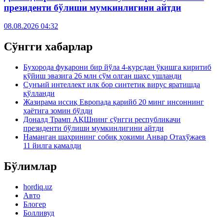
президенти бўлиши мумкинлигини айтди
08.08.2026 04:32
Сўнгги хабарлар
Бухорода фуқарони бир йўла 4-курсдан ўқишга киритиб
қўйиш эвазига 26 млн сўм олган шахс ушланди
Сунъий интеллект илк бор синтетик вирус яратишда
қўлланди
Жазирама иссиқ Европада қарийб 20 минг инсоннинг
ҳаётига зомин бўлди
Доналд Трамп АҚШнинг сўнгги республикачи
президенти бўлиши мумкинлигини айтди
Наманган шаҳрининг собиқ ҳокими Анвар Отахўжаев
11 йилга қамалди
Бўлимлар
hordiq.uz
Авто
Блогер
Болливуд