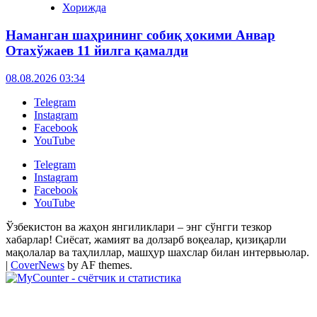
Хорижда
Наманган шаҳрининг собиқ ҳокими Анвар
Отахўжаев 11 йилга қамалди
08.08.2026 03:34
Telegram
Instagram
Facebook
YouTube
Telegram
Instagram
Facebook
YouTube
Ўзбекистон ва жаҳон янгиликлари – энг сўнгги тезкор
хабарлар! Сиёсат, жамият ва долзарб воқеалар, қизиқарли
мақолалар ва таҳлиллар, машҳур шахслар билан интервьюлар.
|
CoverNews
by AF themes.