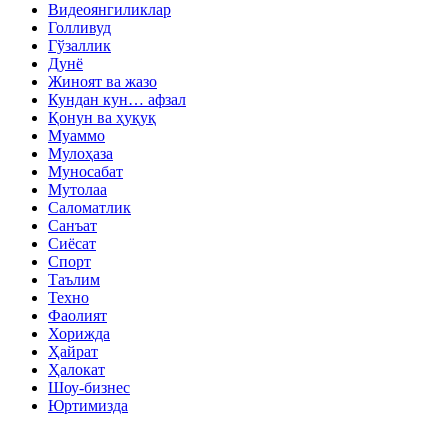
Видеоянгиликлар
Голливуд
Гўзаллик
Дунё
Жиноят ва жазо
Кундан кун… афзал
Қонун ва ҳуқуқ
Муаммо
Мулоҳаза
Муносабат
Мутолаа
Саломатлик
Санъат
Сиёсат
Спорт
Таълим
Техно
Фаолият
Хорижда
Ҳайрат
Ҳалокат
Шоу-бизнес
Юртимизда