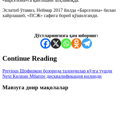
«Барселона»га қайтишни хоҳламоқда.
Эслатиб ўтамиз, Неймар 2017 йилда «Барселона» билан
хайрлашиб, «ПСЖ» сафига бориб қўшилганди.
Дўстларингизга ҳам юборинг:
Continue Reading
Previous
Шофиркон бозорида талончилар қўлга тушди
Next
Килиан Мбаппе дисквалификация қилинди
Мавзуга доир мақолалар