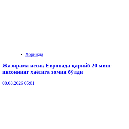
Хорижда
Жазирама иссиқ Европада қарийб 20 минг
инсоннинг ҳаётига зомин бўлди
08.08.2026 05:01