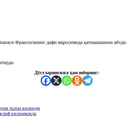
папаси Франсискнинг дафн маросимида қатнашишини айтди.
штирди.
Дўстларингизга ҳам юборинг:
отам эълон қилинди
аклиф қилинмоқда