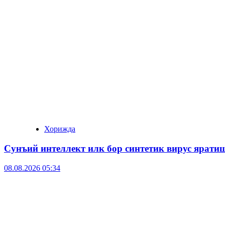
Хорижда
Сунъий интеллект илк бор синтетик вирус ярати
08.08.2026 05:34