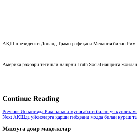
АҚШ президенти Доналд Трамп рафиқаси Мелания билан Рим 
Америка раҳбари тегишли нашрни Truth Social нашрига жойла
Continue Reading
Previous
Испанияда Рим папаси муносабати билан уч кунлик м
Next
АҚШда уйсизларга қарши гиёҳванд модда билан кураш т
Мавзуга доир мақолалар