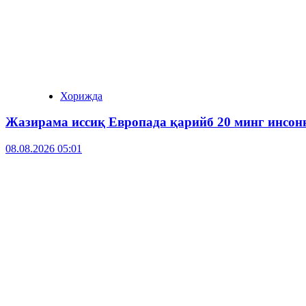
Хорижда
Жазирама иссиқ Европада қарийб 20 минг инсонн
08.08.2026 05:01