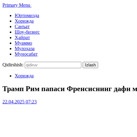
Primary Menu
Юртимизда
Хорижда
Санъат
Шоу-бизнес
Ҳайрат
Муаммо
Мулоҳаза
Муносабат
Qidirshish:
Хорижда
Трамп Рим папаси Френсиснинг дафн м
22.04.2025 07:23