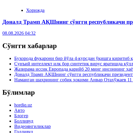
Хорижда
Доналд Трамп АҚШнинг сўнгги республикачи пр
08.08.2026 04:32
Сўнгги хабарлар
Бухорода фуқарони бир йўла 4-курсдан ўқишга киритиб 
Сунъий интеллект илк бор синтетик вирус яратишда қўл
Жазирама иссиқ Европада қарийб 20 минг инсоннинг ҳаё
Доналд Трамп АҚШнинг сўнгги республикачи президен
Наманган шаҳрининг собиқ ҳокими Анвар Отахўжаев 11 
Бўлимлар
hordiq.uz
Авто
Блогер
Болливуд
Видеоянгиликлар
Голливуд