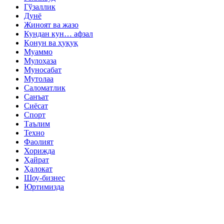
Гўзаллик
Дунё
Жиноят ва жазо
Кундан кун… афзал
Қонун ва ҳуқуқ
Муаммо
Мулоҳаза
Муносабат
Мутолаа
Саломатлик
Санъат
Сиёсат
Спорт
Таълим
Техно
Фаолият
Хорижда
Ҳайрат
Ҳалокат
Шоу-бизнес
Юртимизда