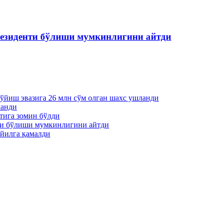
езиденти бўлиши мумкинлигини айтди
қўйиш эвазига 26 млн сўм олган шахс ушланди
ланди
тига зомин бўлди
ти бўлиши мумкинлигини айтди
йилга қамалди