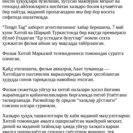
инсон ҳуқуқлари бузилиши, хусусан мажбурий меҳнат ва
геноцид айбловларига нисбатан халқаро босим кучаяётган
бир пайтда, маданий пропагандани яна бир бор восита
сифатида ишлатмоқда.
“Tengri Tag” ахборот агентлигининг хабар беришича, 7 май
куни Хитой ва Шарқий Туркистонда бир вақтда премьераси
бўлиб ўтадиган “Ер устидаги булутлар” номли сохта
ҳужжатли фильм айнан шу мақсадда тайёрланган.
Фильм Хитой Марказий телевидениеси томонидан суратга
олинган.
Қайд этилишича, фильм аввалроқ Ават туманида —
Хитойдаги пахтачилик марказларидан бири ҳисобланган
ҳудудда синов тариқасида намойиш этилган.
Фильм сюжетида уйғур ва хитой оилалари ҳосил йиғими
жараёнидаги қийинчиликларни биргаликда енгиб ўтаётгани
тасвирланади. Расмийлар бу орқали “халқлар дўстлиги”
ғоясини илгари сурмоқчи.
Халқаро ҳуқуқ ташкилотлари бу каби маданий маҳсулотларни
Хитой томонидан амалга оширилаётган мажбурий меҳнат,
диний ва маданий тазйиқлар ҳамда уйғур халқига қарши
амалга оширилаётган геноцид сиёсатини яшириш, дея