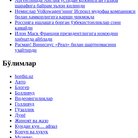
Аргентинада Англия устидан қозонилган ғалаба
шарафига байрам эълон қилинди
Немислар Volkswagen’нинг Исроил мудофаа компанияси
билан ҳамкорлигига қарши чиқмоқда
Россияга ишлашга борган ўзбекистонликлар сони
камайди
Илон Маск Франция президентлигига номзодни
хиёнатда айблади
Расман! Винисиус «Реал» билан шартномасини
узайтирди
Бўлимлар
hordiq.uz
Авто
Блогер
Болливуд
Видеоянгиликлар
Голливуд
Гўзаллик
Дунё
Жиноят ва жазо
Кундан кун… афзал
Қонун ва ҳуқуқ
Муаммо