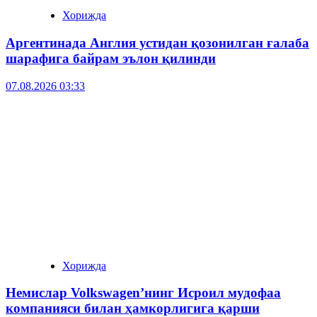
Хорижда
Аргентинада Англия устидан қозонилган ғалаба
шарафига байрам эълон қилинди
07.08.2026 03:33
Хорижда
Немислар Volkswagen’нинг Исроил мудофаа
компанияси билан ҳамкорлигига қарши