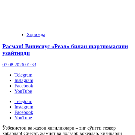
Хорижда
Расман! Винисиус «Реал» билан шартномасини
узайтирди
07.08.2026 01:33
Telegram
Instagram
Facebook
YouTube
Telegram
Instagram
Facebook
YouTube
Ўзбекистон ва жаҳон янгиликлари – энг сўнгги тезкор
хабарлар! Сиёсат, жамият ва долзарб воқеалар, қизиқарли