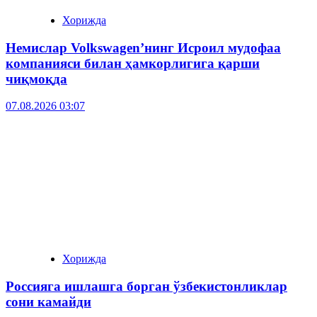
Хорижда
Немислар Volkswagen’нинг Исроил мудофаа
компанияси билан ҳамкорлигига қарши
чиқмоқда
07.08.2026 03:07
Хорижда
Россияга ишлашга борган ўзбекистонликлар
сони камайди