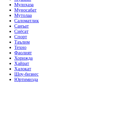
Мулоҳаза
Муносабат
Мутолаа
Саломатлик
Санъат
Сиёсат
Спорт
Таълим
Техно
Фаолият
Хорижда
Ҳайрат
Ҳалокат
Шоу-бизнес
Юртимизда