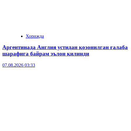
Хорижда
Аргентинада Англия устидан қозонилган ғалаба
шарафига байрам эълон қилинди
07.08.2026 03:33