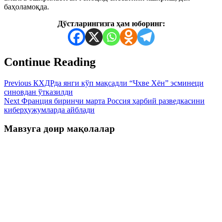
баҳоламоқда.
Дўстларингизга ҳам юборинг:
Continue Reading
Previous
КХДРда янги кўп мақсадли “Чхве Хён” эсминеци
синовдан ўтказилди
Next
Франция биринчи марта Россия ҳарбий разведкасини
киберҳужумларда айблади
Мавзуга доир мақолалар