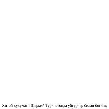
Хитой ҳукумати Шарқий Туркистонда уйғурлар билан боғлиқ