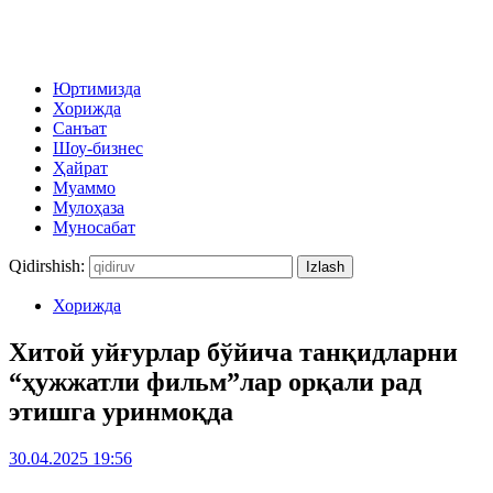
Юртимизда
Хорижда
Санъат
Шоу-бизнес
Ҳайрат
Муаммо
Мулоҳаза
Муносабат
Qidirshish:
Хорижда
Хитой уйғурлар бўйича танқидларни
“ҳужжатли фильм”лар орқали рад
этишга уринмоқда
30.04.2025 19:56