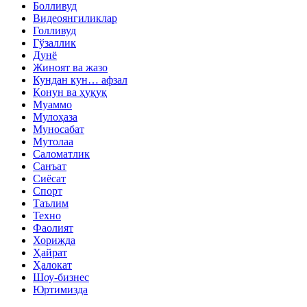
Болливуд
Видеоянгиликлар
Голливуд
Гўзаллик
Дунё
Жиноят ва жазо
Кундан кун… афзал
Қонун ва ҳуқуқ
Муаммо
Мулоҳаза
Муносабат
Мутолаа
Саломатлик
Санъат
Сиёсат
Спорт
Таълим
Техно
Фаолият
Хорижда
Ҳайрат
Ҳалокат
Шоу-бизнес
Юртимизда