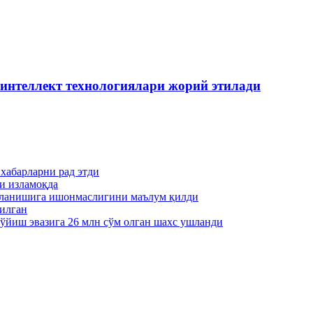
 интеллект технологиялари жорий этилади
хабарларни рад этди
и изламоқда
унланишига ишонмаслигини маълум қилди
пилган
қўйиш эвазига 26 млн сўм олган шахс ушланди