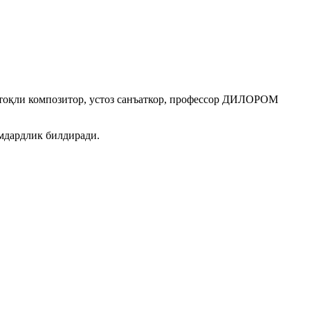
 атоқли композитор, устоз санъаткор, профессор ДИЛОРОМ
мдардлик билдиради.