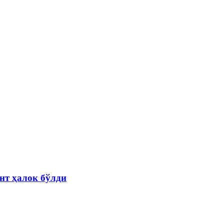
нт ҳалок бўлди