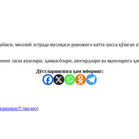
ҳибаси, миллий эстрада мусиқаси ривожига катта ҳисса қўшган
нинг оила аъзолари, ҳамкасблари, шогирдлари ва яқинларига ҳа
Дўстларингизга ҳам юборинг:
ураҳмон?! (видео)