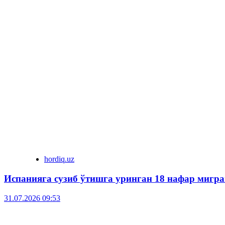
hordiq.uz
Испанияга сузиб ўтишга уринган 18 нафар мигра
31.07.2026 09:53