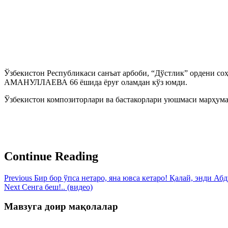
Ўзбекистон Республикаси санъат арбоби, “Дўстлик” ордени со
АМАНУЛЛАЕВА 66 ёшида ёруғ оламдан кўз юмди.
Ўзбекистон композиторлари ва бастакорлари уюшмаси марҳума
Continue Reading
Previous
Бир бор ўпса нетаро, яна ювса кетаро! Қалай, энди Абд
Next
Сенга беш!.. (видео)
Мавзуга доир мақолалар