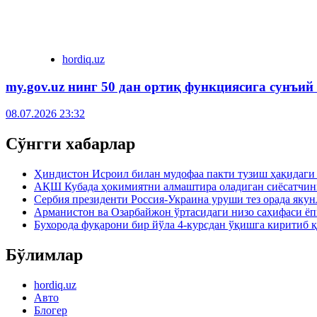
hordiq.uz
my.gov.uz нинг 50 дан ортиқ функциясига сунъий
08.07.2026 23:32
Сўнгги хабарлар
Ҳиндистон Исроил билан мудофаа пакти тузиш ҳақидаги 
АҚШ Кубада ҳокимиятни алмаштира оладиган сиёсатчин
Сербия президенти Россия-Украина уруши тез орада як
Арманистон ва Озарбайжон ўртасидаги низо саҳифаси ё
Бухорода фуқарони бир йўла 4-курсдан ўқишга киритиб 
Бўлимлар
hordiq.uz
Авто
Блогер