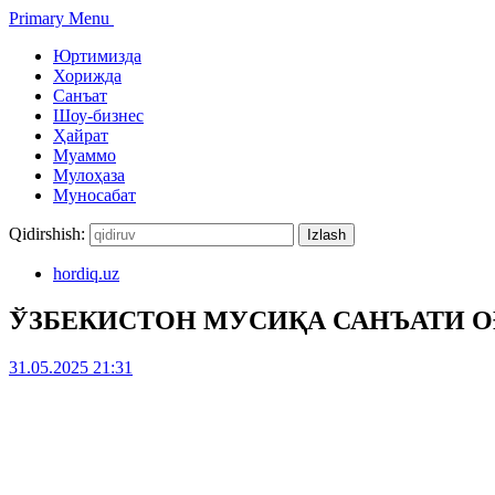
Primary Menu
Юртимизда
Хорижда
Санъат
Шоу-бизнес
Ҳайрат
Муаммо
Мулоҳаза
Муносабат
Qidirshish:
hordiq.uz
ЎЗБЕКИСТОН МУСИҚА САНЪАТИ О
31.05.2025 21:31