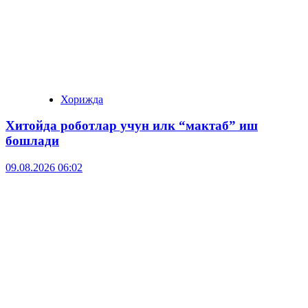
Хорижда
Хитойда роботлар учун илк “мактаб” иш
бошлади
09.08.2026 06:02