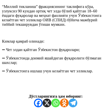
“Миллий тикланиш” фракциясининг таклифига кўра,
узлуксиз 90 кундан ортиқ чет элда бўлиб қайтган 18–60
ёшдаги фуқаролар ва меҳнат фаолияти учун Ўзбекистонга
келаётган чет элликлар ОИВ (СПИД) бўйича мажбурий
тиббий текширувдан ўтиши мумкин.
Кимлар қамраб олинади:
➖ Чет элдан қайтган Ўзбекистон фуқаролари;
➖ Ўзбекистонда доимий яшайдиган фуқаролиги бўлмаган
шахслар;
➖ Ўзбекистонга ишлаш учун келаётган чет элликлар.
Дўстларингизга ҳам юборинг: