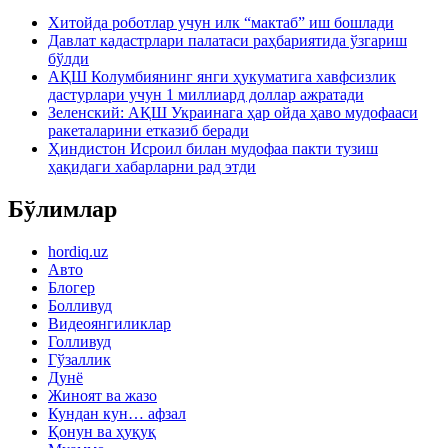
Хитойда роботлар учун илк “мактаб” иш бошлади
Давлат кадастрлари палатаси раҳбариятида ўзгариш
бўлди
АҚШ Колумбиянинг янги ҳукуматига хавфсизлик
дастурлари учун 1 миллиард доллар ажратади
Зеленский: АҚШ Украинага ҳар ойда ҳаво мудофааси
ракеталарини етказиб беради
Ҳиндистон Исроил билан мудофаа пакти тузиш
ҳақидаги хабарларни рад этди
Бўлимлар
hordiq.uz
Авто
Блогер
Болливуд
Видеоянгиликлар
Голливуд
Гўзаллик
Дунё
Жиноят ва жазо
Кундан кун… афзал
Қонун ва ҳуқуқ