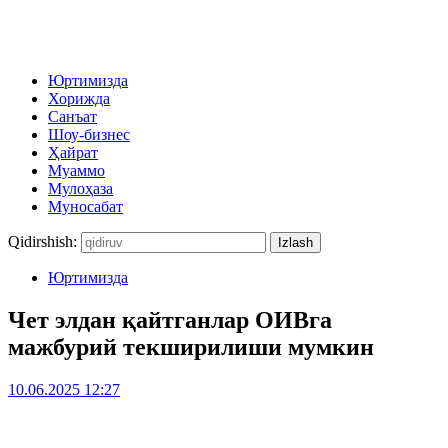
Юртимизда
Хорижда
Санъат
Шоу-бизнес
Ҳайрат
Муаммо
Мулоҳаза
Муносабат
Qidirshish:
Юртимизда
Чет элдан қайтганлар ОИВга
мажбурий текширилиши мумкин
10.06.2025 12:27