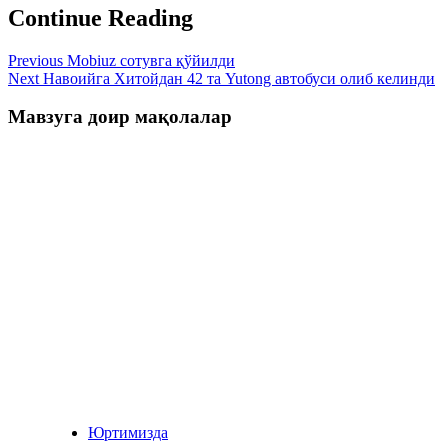
Continue Reading
Previous
Mobiuz сотувга қўйилди
Next
Навоийга Хитойдан 42 та Yutong автобуси олиб келинди
Мавзуга доир мақолалар
Юртимизда