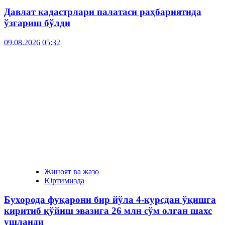
Давлат кадастрлари палатаси раҳбариятида
ўзгариш бўлди
09.08.2026 05:32
Жиноят ва жазо
Юртимизда
Бухорода фуқарони бир йўла 4-курсдан ўқишга
киритиб қўйиш эвазига 26 млн сўм олган шахс
ушланди