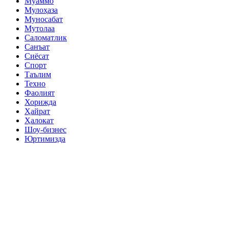
Муаммо
Мулоҳаза
Муносабат
Мутолаа
Саломатлик
Санъат
Сиёсат
Спорт
Таълим
Техно
Фаолият
Хорижда
Ҳайрат
Ҳалокат
Шоу-бизнес
Юртимизда