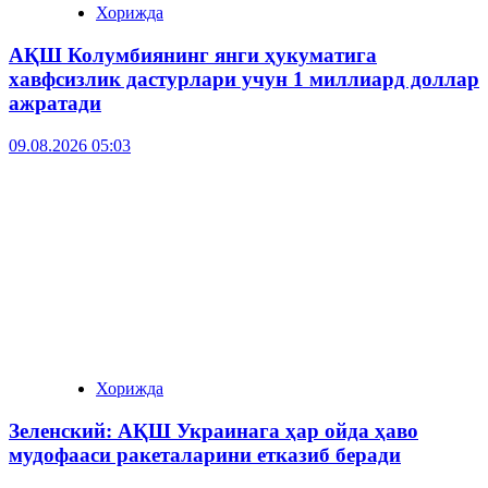
Хорижда
АҚШ Колумбиянинг янги ҳукуматига
хавфсизлик дастурлари учун 1 миллиард доллар
ажратади
09.08.2026 05:03
Хорижда
Зеленский: АҚШ Украинага ҳар ойда ҳаво
мудофааси ракеталарини етказиб беради