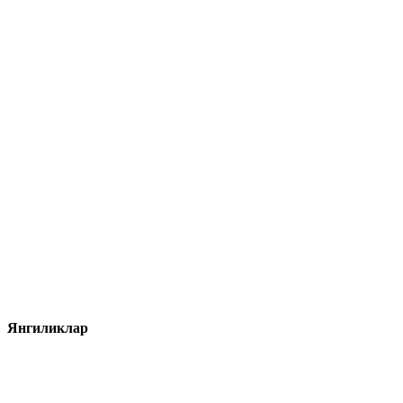
Янгиликлар