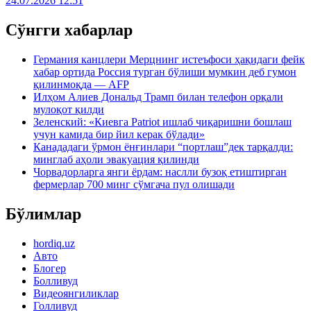
24.07.2026 12:51
Сўнгги хабарлар
Германия канцлери Мерцнинг истеъфоси ҳақидаги фейк
хабар ортида Россия турган бўлиши мумкин деб гумон
қилинмоқда — AFP
Илҳом Алиев Дональд Трамп билан телефон орқали
мулоқот қилди
Зеленский: «Киевга Patriot ишлаб чиқаришни бошлаш
учун камида бир йил керак бўлади»
Канададаги ўрмон ёнғинлари “портлаш”дек тарқалди:
минглаб аҳоли эвакуация қилинди
Чорвадорларга янги ёрдам: наслли бузоқ етиштирган
фермерлар 700 минг сўмгача пул олишади
Бўлимлар
hordiq.uz
Авто
Блогер
Болливуд
Видеоянгиликлар
Голливуд