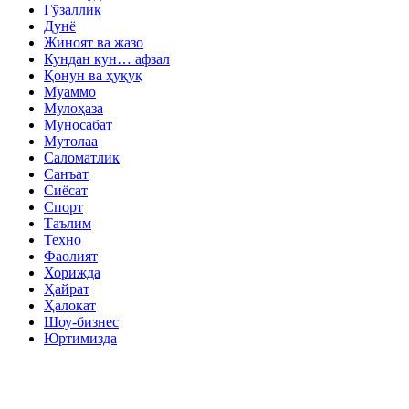
Гўзаллик
Дунё
Жиноят ва жазо
Кундан кун… афзал
Қонун ва ҳуқуқ
Муаммо
Мулоҳаза
Муносабат
Мутолаа
Саломатлик
Санъат
Сиёсат
Спорт
Таълим
Техно
Фаолият
Хорижда
Ҳайрат
Ҳалокат
Шоу-бизнес
Юртимизда