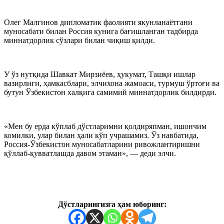
Олег Малгинов дипломатик фаолияти якунланаётгани
муносабати билан Россия кунига бағишланган тадбирда
миннатдорлик сўзлари билан чиқиш қилди.
У ўз нутқида Шавкат Мирзиёев, ҳукумат, Ташқи ишлар
вазирлиги, ҳамкасблари, элчихона жамоаси, турмуш ўртоғи ва
бутун Ўзбекистон халқига самимий миннатдорлик билдирди.
«Мен бу ерда кўплаб дўстларимни қолдиряпман, ишончим
комилки, улар билан ҳали кўп учрашамиз. Ўз навбатида,
Россия-Ўзбекистон муносабатларини ривожлантиришни
қўллаб-қувватлашда давом этаман», — деди элчи.
Дўстларингизга ҳам юборинг: