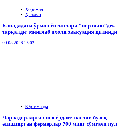
Хорижда
Ҳалокат
Канададаги ўрмон ёнғинлари “портлаш”дек
тарқалди: минглаб аҳоли эвакуация қилинди
09.08.2026 15:02
Юртимизда
Чорвадорларга янги ёрдам: наслли бузоқ
етиштирган фермерлар 700 минг сўмгача пул