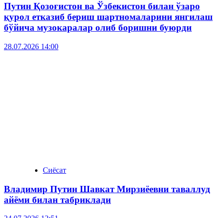
Путин Қозоғистон ва Ўзбекистон билан ўзаро
қурол етказиб бериш шартномаларини янгилаш
бўйича музокаралар олиб боришни буюрди
28.07.2026 14:00
Сиёсат
Владимир Путин Шавкат Мирзиёевни таваллуд
айёми билан табриклади