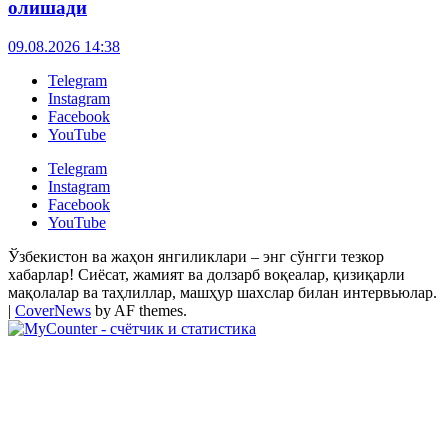
олишади
09.08.2026 14:38
Telegram
Instagram
Facebook
YouTube
Telegram
Instagram
Facebook
YouTube
Ўзбекистон ва жаҳон янгиликлари – энг сўнгги тезкор
хабарлар! Сиёсат, жамият ва долзарб воқеалар, қизиқарли
мақолалар ва таҳлиллар, машҳур шахслар билан интервьюлар.
|
CoverNews
by AF themes.