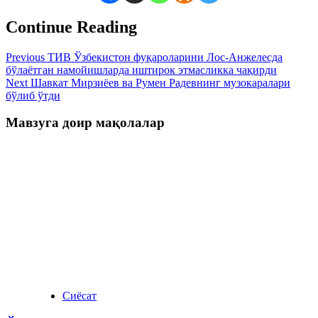
Continue Reading
Previous
ТИВ Ўзбекистон фуқароларини Лос-Анжелесда
бўлаётган намойишларда иштирок этмасликка чақирди
Next
Шавкат Мирзиёев ва Румен Радевнинг музокаралари
бўлиб ўтди
Мавзуга доир мақолалар
Сиёсат