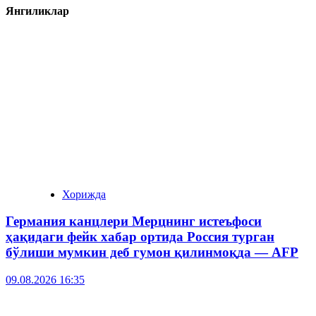
Янгиликлар
Хорижда
Германия канцлери Мерцнинг истеъфоси
ҳақидаги фейк хабар ортида Россия турган
бўлиши мумкин деб гумон қилинмоқда — AFP
09.08.2026 16:35