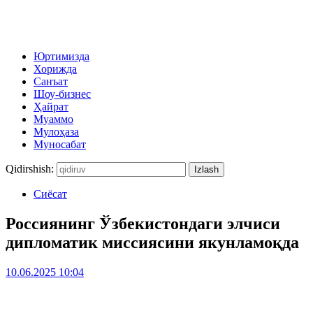
Юртимизда
Хорижда
Санъат
Шоу-бизнес
Ҳайрат
Муаммо
Мулоҳаза
Муносабат
Qidirshish:
Сиёсат
Россиянинг Ўзбекистондаги элчиси
дипломатик миссиясини якунламоқда
10.06.2025 10:04