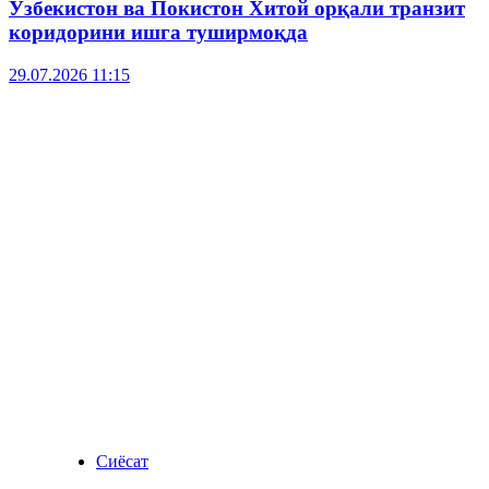
Ўзбекистон ва Покистон Хитой орқали транзит
коридорини ишга туширмоқда
29.07.2026 11:15
Сиёсат