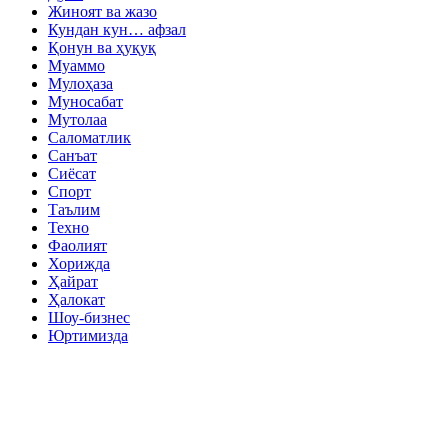
Жиноят ва жазо
Кундан кун… афзал
Қонун ва ҳуқуқ
Муаммо
Мулоҳаза
Муносабат
Мутолаа
Саломатлик
Санъат
Сиёсат
Спорт
Таълим
Техно
Фаолият
Хорижда
Ҳайрат
Ҳалокат
Шоу-бизнес
Юртимизда