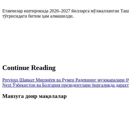
Етакчилар иштирокида 2026–2027 йилларга мўлжалланган Таш
тўғрисидаги битим ҳам алмашилди.
Continue Reading
Previous
Шавкат Мирзиёев ва Румен Радевнинг музокаралари б
Next
Ўзбекистон ва Болгария президентлари биргаликда дарахт
Мавзуга доир мақолалар