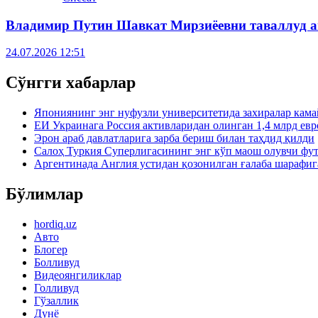
Владимир Путин Шавкат Мирзиёевни таваллуд а
24.07.2026 12:51
Сўнгги хабарлар
Япониянинг энг нуфузли университетида захиралар кама
ЕИ Украинага Россия активларидан олинган 1,4 млрд евр
Эрон араб давлатларига зарба бериш билан таҳдид қилди
Салоҳ Туркия Суперлигасининг энг кўп маош олувчи фу
Аргентинада Англия устидан қозонилган ғалаба шарафиг
Бўлимлар
hordiq.uz
Авто
Блогер
Болливуд
Видеоянгиликлар
Голливуд
Гўзаллик
Дунё