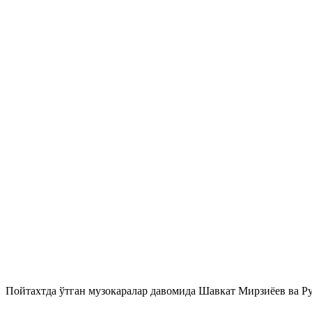
Пойтахтда ўтган музокаралар давомида Шавкат Мирзиёев ва Р