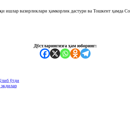
қи ишлар вазирликлари ҳамкорлик дастури ва Тошкент ҳамда С
Дўстларингизга ҳам юборинг:
ўлиб ўтди
 экдилар