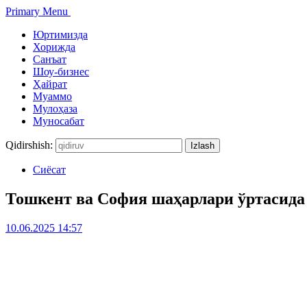
Primary Menu
Юртимизда
Хорижда
Санъат
Шоу-бизнес
Ҳайрат
Муаммо
Мулоҳаза
Муносабат
Qidirshish:
Сиёсат
Тошкент ва София шаҳарлари ўртасида
10.06.2025 14:57