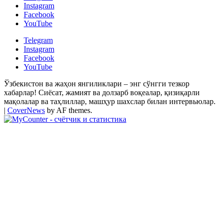
Instagram
Facebook
YouTube
Telegram
Instagram
Facebook
YouTube
Ўзбекистон ва жаҳон янгиликлари – энг сўнгги тезкор
хабарлар! Сиёсат, жамият ва долзарб воқеалар, қизиқарли
мақолалар ва таҳлиллар, машҳур шахслар билан интервьюлар.
|
CoverNews
by AF themes.