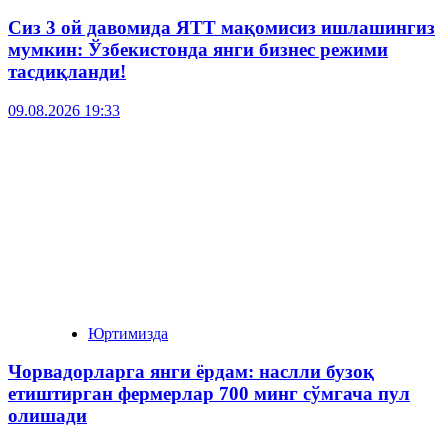
Сиз 3 ой давомида ЯТТ мақомисиз ишлашингиз
мумкин: Ўзбекистонда янги бизнес режими
тасдиқланди!
09.08.2026 19:33
Юртимизда
Чорвадорларга янги ёрдам: наслли бузоқ
етиштирган фермерлар 700 минг сўмгача пул
олишади