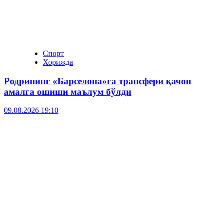
Спорт
Хорижда
Родрининг «Барселона»га трансфери қачон
амалга ошиши маълум бўлди
09.08.2026 19:10