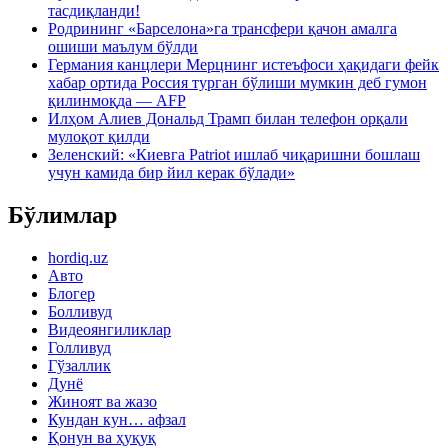
тасдиқланди!
Родрининг «Барселона»га трансфери қачон амалга
ошиши маълум бўлди
Германия канцлери Мерцнинг истеъфоси ҳақидаги фейк
хабар ортида Россия турган бўлиши мумкин деб гумон
қилинмоқда — AFP
Илҳом Алиев Дональд Трамп билан телефон орқали
мулоқот қилди
Зеленский: «Киевга Patriot ишлаб чиқаришни бошлаш
учун камида бир йил керак бўлади»
Бўлимлар
hordiq.uz
Авто
Блогер
Болливуд
Видеоянгиликлар
Голливуд
Гўзаллик
Дунё
Жиноят ва жазо
Кундан кун… афзал
Қонун ва ҳуқуқ