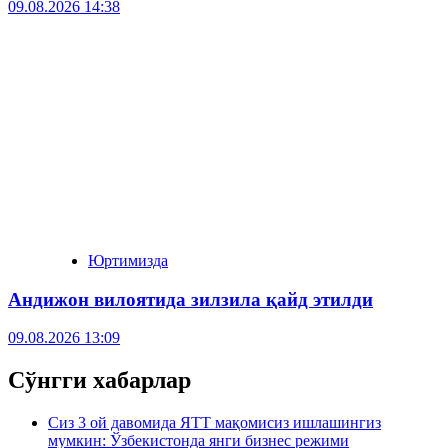
09.08.2026 14:38
Юртимизда
Андижон вилоятида зилзила қайд этилди
09.08.2026 13:09
Сўнгги хабарлар
Сиз 3 ой давомида ЯТТ мақомисиз ишлашингиз
мумкин: Ўзбекистонда янги бизнес режими