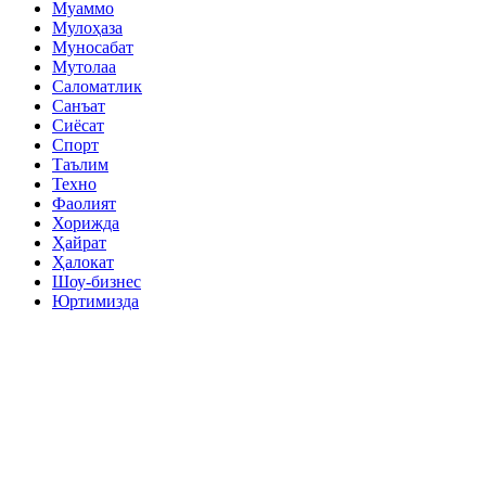
Муаммо
Мулоҳаза
Муносабат
Мутолаа
Саломатлик
Санъат
Сиёсат
Спорт
Таълим
Техно
Фаолият
Хорижда
Ҳайрат
Ҳалокат
Шоу-бизнес
Юртимизда