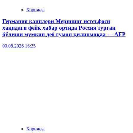
Хорижда
Германия канцлери Мерцнинг истеъфоси
ҳақидаги фейк хабар ортида Россия турган
бўлиши мумкин деб гумон қилинмоқда — AFP
09.08.2026 16:35
Хорижда