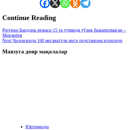
Continue Reading
Previous
Бандлик режаси 15 та туманда тўлиқ бажарилмаган –
Мирзиёев
Next
Чилонзорда 160 мегаваттли янги подстанция қурилади
Мавзуга доир мақолалар
Юртимизда