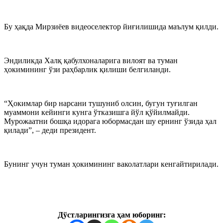
Бу ҳақда Мирзиёев видеоселектор йиғилишида маълум қилди.
Эндиликда Халқ қабулхоналарига вилоят ва туман
ҳокимининг ўзи раҳбарлик қилиши белгиланди.
“Ҳокимлар бир нарсани тушуниб олсин, бугун туғилган
муаммони кейинги кунга ўтказишга йўл қўйилмайди.
Мурожаатни бошқа идорага юбормасдан шу ернинг ўзида ҳал
қилади”, – деди президент.
Бунинг учун туман ҳокимининг ваколатлари кенгайтирилади.
Дўстларингизга ҳам юборинг: