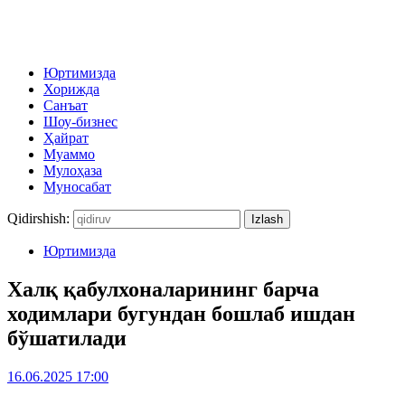
Юртимизда
Хорижда
Санъат
Шоу-бизнес
Ҳайрат
Муаммо
Мулоҳаза
Муносабат
Qidirshish:
Юртимизда
Халқ қабулхоналарининг барча
ходимлари бугундан бошлаб ишдан
бўшатилади
16.06.2025 17:00