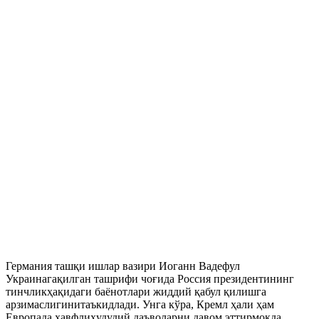
Германия ташқи ишлар вазири Иоганн Вадефул
Украинагақилган ташрифи чоғида Россия президентининг
тинчликҳақидаги баёнотлари жиддий қабул қилишга
арзимаслигинитаъкидлади. Унга кўра, Кремл ҳали ҳам
Европада хавфлиҳудудий даъволарни давом эттирмоқда.