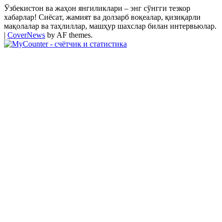
Ўзбекистон ва жаҳон янгиликлари – энг сўнгги тезкор
хабарлар! Сиёсат, жамият ва долзарб воқеалар, қизиқарли
мақолалар ва таҳлиллар, машҳур шахслар билан интервьюлар.
|
CoverNews
by AF themes.