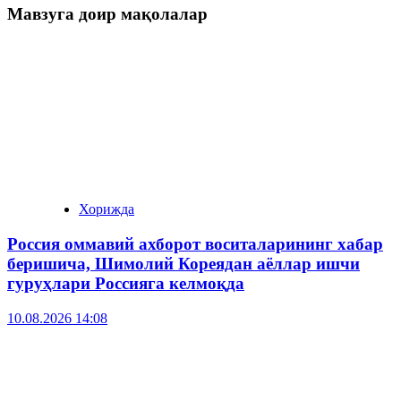
Мавзуга доир мақолалар
Хорижда
Россия оммавий ахборот воситаларининг хабар
беришича, Шимолий Кореядан аёллар ишчи
гуруҳлари Россияга келмоқда
10.08.2026 14:08