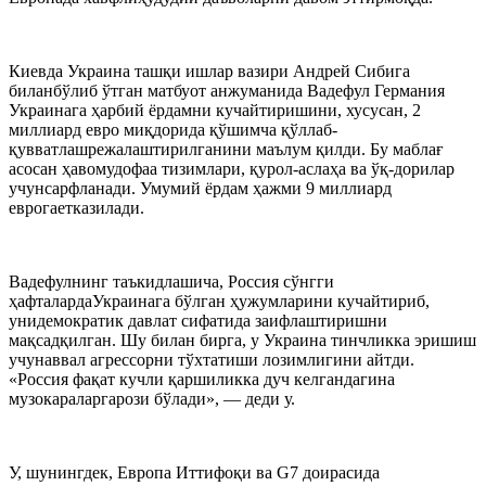
Киевда Украина ташқи ишлар вазири Андрей Сибига
биланбўлиб ўтган матбуот анжуманида Вадефул Германия
Украинага ҳарбий ёрдамни кучайтиришини, хусусан, 2
миллиард евро миқдорида қўшимча қўллаб-
қувватлашрежалаштирилганини маълум қилди. Бу маблағ
асосан ҳавомудофаа тизимлари, қурол-аслаҳа ва ўқ-дорилар
учунсарфланади. Умумий ёрдам ҳажми 9 миллиард
еврогаетказилади.
Вадефулнинг таъкидлашича, Россия сўнгги
ҳафталардаУкраинага бўлган ҳужумларини кучайтириб,
унидемократик давлат сифатида заифлаштиришни
мақсадқилган. Шу билан бирга, у Украина тинчликка эришиш
учунаввал агрессорни тўхтатиши лозимлигини айтди.
«Россия фақат кучли қаршиликка дуч келгандагина
музокараларгарози бўлади», — деди у.
У, шунингдек, Европа Иттифоқи ва G7 доирасида