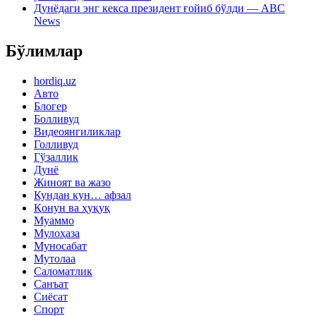
Дунёдаги энг кекса президент ғойиб бўлди — ABC
News
Бўлимлар
hordiq.uz
Авто
Блогер
Болливуд
Видеоянгиликлар
Голливуд
Гўзаллик
Дунё
Жиноят ва жазо
Кундан кун… афзал
Қонун ва ҳуқуқ
Муаммо
Мулоҳаза
Муносабат
Мутолаа
Саломатлик
Санъат
Сиёсат
Спорт