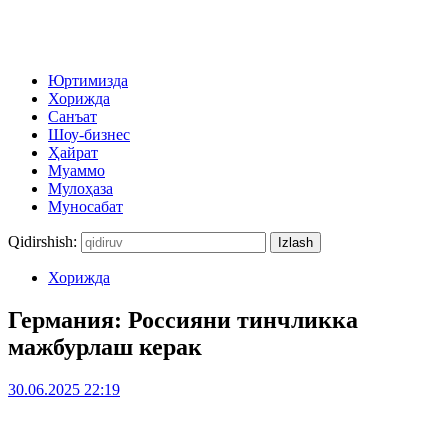
Юртимизда
Хорижда
Санъат
Шоу-бизнес
Ҳайрат
Муаммо
Мулоҳаза
Муносабат
Qidirshish:
Хорижда
Германия: Россияни тинчликка
мажбурлаш керак
30.06.2025 22:19