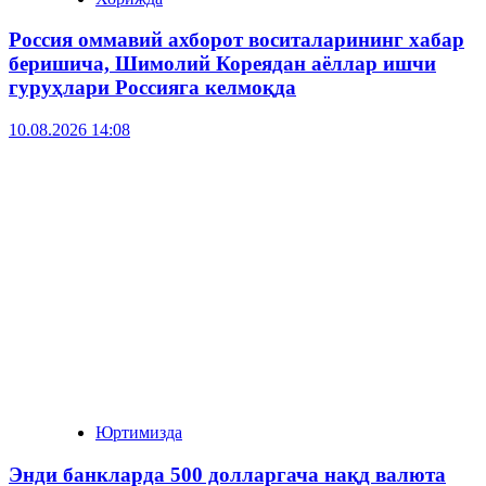
Россия оммавий ахборот воситаларининг хабар
беришича, Шимолий Кореядан аёллар ишчи
гуруҳлари Россияга келмоқда
10.08.2026 14:08
Юртимизда
Энди банкларда 500 долларгача нақд валюта