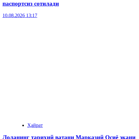
паспортсиз сотилади
10.08.2026 13:17
Ҳайрат
Лоланинг тарихий ватани Марказий Осиё экани