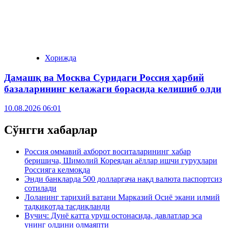
Хорижда
Дамашқ ва Москва Суридаги Россия ҳарбий
базаларининг келажаги борасида келишиб олди
10.08.2026 06:01
Сўнгги хабарлар
Россия оммавий ахборот воситаларининг хабар
беришича, Шимолий Кореядан аёллар ишчи гуруҳлари
Россияга келмоқда
Энди банкларда 500 долларгача нақд валюта паспортсиз
сотилади
Лоланинг тарихий ватани Марказий Осиё экани илмий
тадқиқотда тасдиқланди
Вучич: Дунё катта уруш остонасида, давлатлар эса
унинг олдини олмаяпти