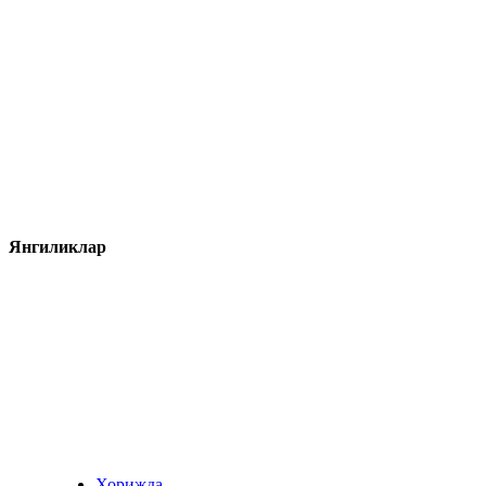
Янгиликлар
Хорижда