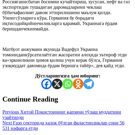
Россияганисбатан босимни кучайтириш, хусусан, нефт ва газ
экспортидан тушадиган даромадларини чеклаш
бўйичафаолият давом эттирилишини маълум қилди.
Унингсўзларига кўра, Германия бу борадаги
иқтисодийқийинчиликларга қарамай, Украинага ёрдам
беришданчекинмайди.
Матбуот анжумани якунида Вадефул Украина
томониданкўрсатилаётган жасоратни алоҳида эътироф этди
ва«эркинликни ҳимоя қилиш учун керак бўлса, Германия
узоқмуддат давомида ёрдам беришга тайёр», дея қайд этди.
Дўстларингизга ҳам юборинг:
Continue Reading
Previous
Хитой Покистоннинг қарзини тўлаш муддатини
узайтирди
Next
Ғазо секторида ҳалок бўлган фаластинликлар сони 56
531 нафарга етди