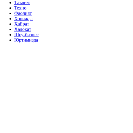
Таълим
Техно
Фаолият
Хорижда
Ҳайрат
Ҳалокат
Шоу-бизнес
Юртимизда