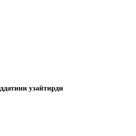
ддатини узайтирди