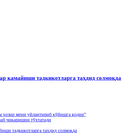
лар камайиши тадқиқотларга таҳдид солмоқда
м ҳозир мени уйлантириб қўйишга қодир”
лаб чиқаришни тўхтатади
йиши тадқиқотларга таҳдид солмоқда