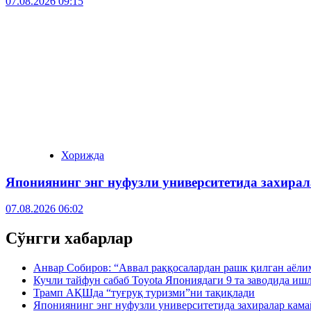
07.08.2026 09:15
Хорижда
Япониянинг энг нуфузли университетида захира
07.08.2026 06:02
Сўнгги хабарлар
Анвар Собиров: “Аввал раққосалардан рашк қилган аёли
Кучли тайфун сабаб Toyota Япониядаги 9 та заводида иш
Трамп АҚШда “туғруқ туризми”ни тақиқлади
Япониянинг энг нуфузли университетида захиралар кама