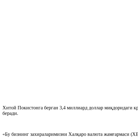
Хитой Покистонга берган 3,4 миллиард доллар миқдоридаги 
беради.
«Бу бизнинг захираларимизни Халқаро валюта жамғармаси (ХВЖ