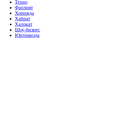
Техно
Фаолият
Хорижда
Ҳайрат
Ҳалокат
Шоу-бизнес
Юртимизда