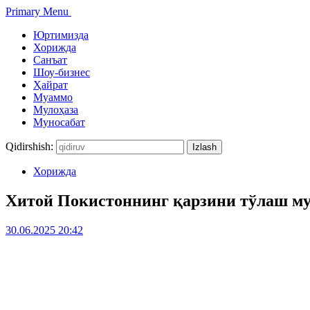
Primary Menu
Юртимизда
Хорижда
Санъат
Шоу-бизнес
Ҳайрат
Муаммо
Мулоҳаза
Муносабат
Qidirshish:
Хорижда
Хитой Покистоннинг қарзини тўлаш му
30.06.2025 20:42