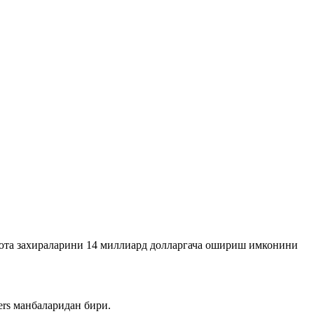
люта захираларини 14 миллиард долларгача ошириш имконини
rs манбаларидан бири.