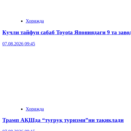
Хорижда
Кучли тайфун сабаб Toyota Япониядаги 9 та зав
07.08.2026 09:45
Хорижда
Трамп АҚШда “туғруқ туризми”ни тақиқлади