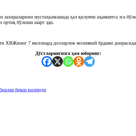
н захираларини мустаҳкамлашда ҳал қилувчи аҳамиятга эга бўл
н ортиқ бўлиши шарт эди.
ти ХВЖнинг 7 миллиард долларлик молиявий ёрдами доирасида 
Дўстларингизга ҳам юборинг:
бирлар бекор қилинди