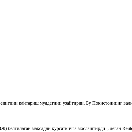
кредитини қайтариш муддатини узайтирди. Бу Покистоннинг ва
) белгилаган мақсадли кўрсаткичга мослаштирди», деган Reute