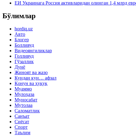
ЕИ Украинага Россия активларидан олинган 1,4 млрд евр
Бўлимлар
hordiq.uz
Авто
Блогер
Болливуд
Видеоянгиликлар
Голливуд
Гўзаллик
Дунё
Жиноят ва жазо
Кундан кун… афзал
Қонун ва ҳуқуқ
Муаммо
Мулоҳаза
Муносабат
Мутолаа
Саломатлик
Санъат
Сиёсат
Спорт
Таълим