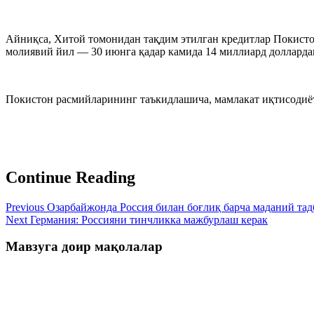
Айниқса, Хитой томонидан тақдим этилган кредитлар Покисто
молиявий йил — 30 июнга қадар камида 14 миллиард долларда
Покистон расмийларининг таъкидлашича, мамлакат иқтисодиё
Continue Reading
Previous
Озарбайжонда Россия билан боғлиқ барча маданий тад
Next
Германия: Россияни тинчликка мажбурлаш керак
Мавзуга доир мақолалар