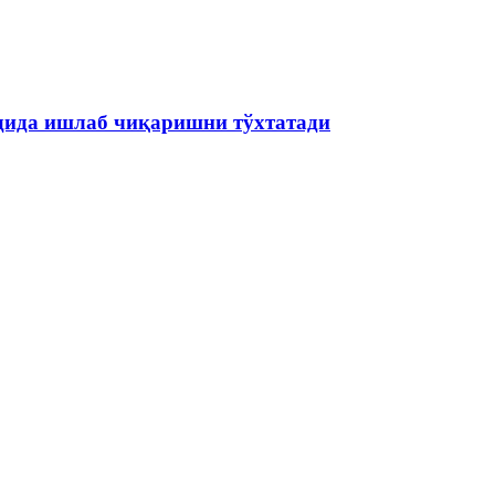
одида ишлаб чиқаришни тўхтатади