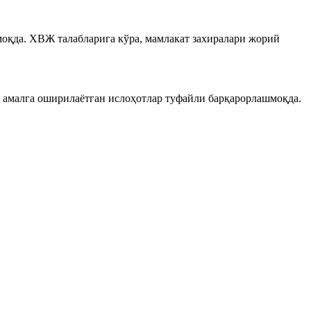
моқда. ХВЖ талабларига кўра, мамлакат захиралари жорий
амалга оширилаётган ислоҳотлар туфайли барқарорлашмоқда.