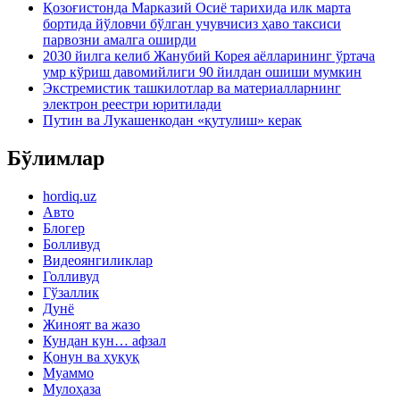
Қозоғистонда Марказий Осиё тарихида илк марта
бортида йўловчи бўлган учувчисиз ҳаво таксиси
парвозни амалга оширди
2030 йилга келиб Жанубий Корея аёлларининг ўртача
умр кўриш давомийлиги 90 йилдан ошиши мумкин
Экстремистик ташкилотлар ва материалларнинг
электрон реестри юритилади
Путин ва Лукашенкодан «қутулиш» керак
Бўлимлар
hordiq.uz
Авто
Блогер
Болливуд
Видеоянгиликлар
Голливуд
Гўзаллик
Дунё
Жиноят ва жазо
Кундан кун… афзал
Қонун ва ҳуқуқ
Муаммо
Мулоҳаза