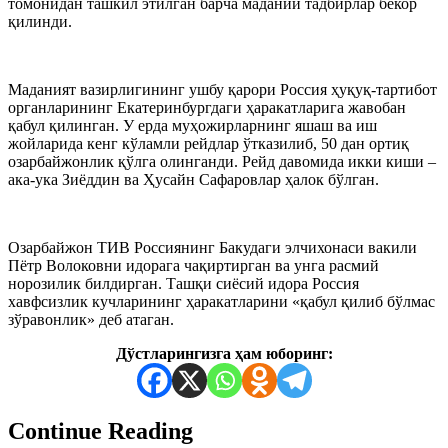
томонидан ташкил этилган барча маданий тадбирлар бекор
қилинди.
Маданият вазирлигининг ушбу қарори Россия ҳуқуқ-тартибот
органларининг Екатеринбургдаги ҳаракатларига жавобан
қабул қилинган. У ерда муҳожирларнинг яшаш ва иш
жойларида кенг кўламли рейдлар ўтказилиб, 50 дан ортиқ
озарбайжонлик қўлга олинганди. Рейд давомида икки киши –
ака-ука Зиёддин ва Ҳусайн Сафаровлар ҳалок бўлган.
Озарбайжон ТИВ Россиянинг Бакудаги элчихонаси вакили
Пётр Волоковни идорага чақиртирган ва унга расмий
норозилик билдирган. Ташқи сиёсий идора Россия
хавфсизлик кучларининг ҳаракатларини «қабул қилиб бўлмас
зўравонлик» деб атаган.
Дўстларингизга ҳам юборинг:
Continue Reading