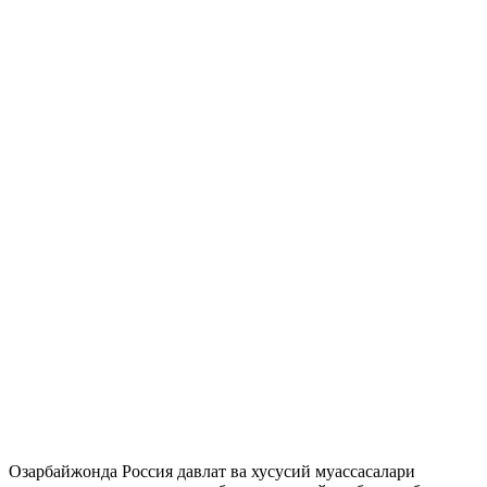
Озарбайжонда Россия давлат ва хусусий муассасалари