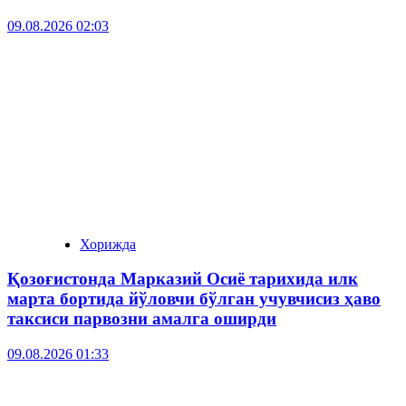
09.08.2026 02:03
Хорижда
Қозоғистонда Марказий Осиё тарихида илк
марта бортида йўловчи бўлган учувчисиз ҳаво
таксиси парвозни амалга оширди
09.08.2026 01:33