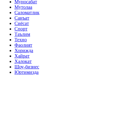
Муносабат
Мутолаа
Саломатлик
Санъат
Сиёсат
Спорт
Таълим
Техно
Фаолият
Хорижда
Ҳайрат
Ҳалокат
Шоу-бизнес
Юртимизда