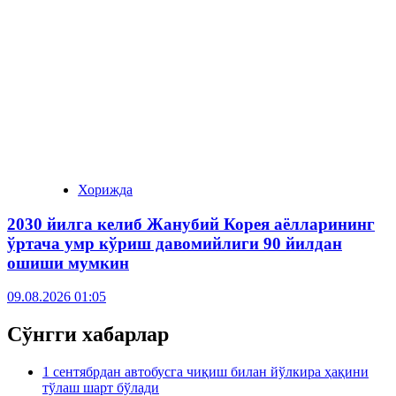
Хорижда
2030 йилга келиб Жанубий Корея аёлларининг
ўртача умр кўриш давомийлиги 90 йилдан
ошиши мумкин
09.08.2026 01:05
Сўнгги хабарлар
1 сентябрдан автобусга чиқиш билан йўлкира ҳақини
тўлаш шарт бўлади