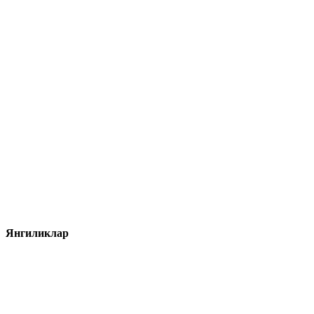
Янгиликлар