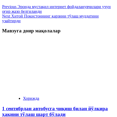
Previous
Эронда мустақил интернет фойдаланувчилари учун
оғир жазо белгиланди
Next
Хитой Покистоннинг қарзини тўлаш муддатини
узайтирди
Мавзуга доир мақолалар
Хорижда
1 сентябрдан автобусга чиқиш билан йўлкира
ҳақини тўлаш шарт бўлади