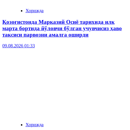
Хорижда
Қозоғистонда Марказий Осиё тарихида илк
марта бортида йўловчи бўлган учувчисиз ҳаво
таксиси парвозни амалга оширди
09.08.2026 01:33
Хорижда