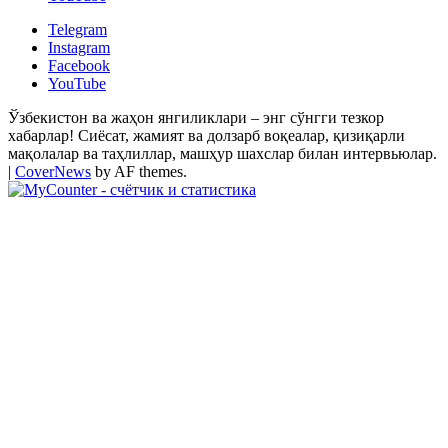
Telegram
Instagram
Facebook
YouTube
Ўзбекистон ва жаҳон янгиликлари – энг сўнгги тезкор
хабарлар! Сиёсат, жамият ва долзарб воқеалар, қизиқарли
мақолалар ва таҳлиллар, машҳур шахслар билан интервьюлар.
|
CoverNews
by AF themes.