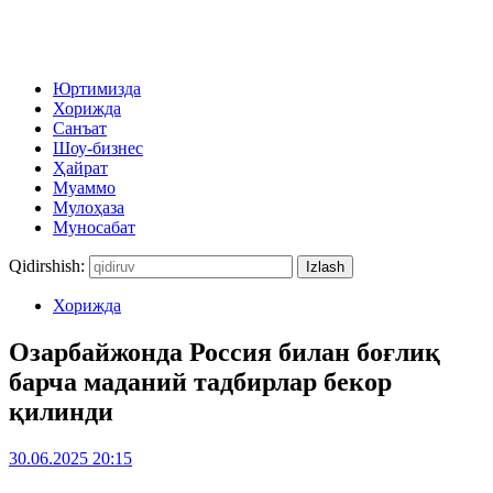
Юртимизда
Хорижда
Санъат
Шоу-бизнес
Ҳайрат
Муаммо
Мулоҳаза
Муносабат
Qidirshish:
Хорижда
Озарбайжонда Россия билан боғлиқ
барча маданий тадбирлар бекор
қилинди
30.06.2025 20:15