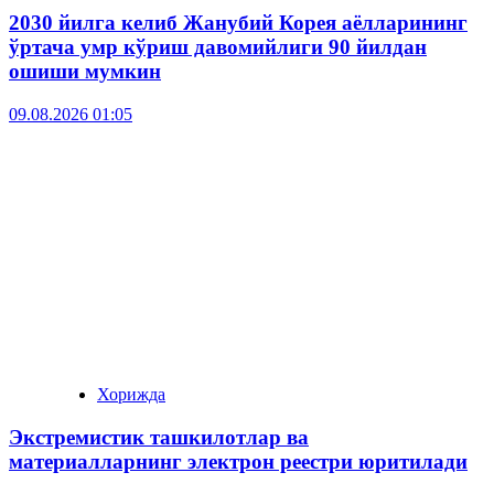
2030 йилга келиб Жанубий Корея аёлларининг
ўртача умр кўриш давомийлиги 90 йилдан
ошиши мумкин
09.08.2026 01:05
Хорижда
Экстремистик ташкилотлар ва
материалларнинг электрон реестри юритилади