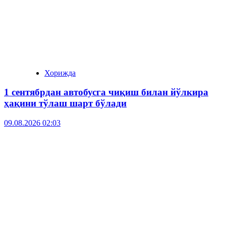
Хорижда
1 сентябрдан автобусга чиқиш билан йўлкира
ҳақини тўлаш шарт бўлади
09.08.2026 02:03