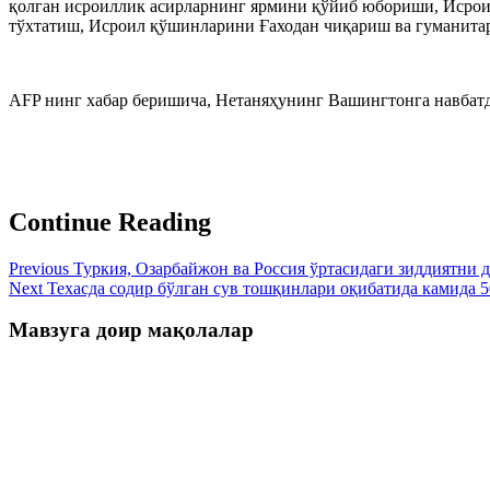
қолган исроиллик асирларнинг ярмини қўйиб юбориши, Исроил
тўхтатиш, Исроил қўшинларини Ғаходан чиқариш ва гуманита
АFP нинг хабар беришича, Нетаняҳунинг Вашингтонга навбатд
Continue Reading
Previous
Туркия, Озарбайжон ва Россия ўртасидаги зиддиятни д
Next
Техасда содир бўлган сув тошқинлари оқибатида камида 
Мавзуга доир мақолалар