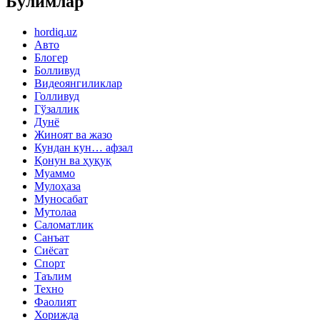
Бўлимлар
hordiq.uz
Авто
Блогер
Болливуд
Видеоянгиликлар
Голливуд
Гўзаллик
Дунё
Жиноят ва жазо
Кундан кун… афзал
Қонун ва ҳуқуқ
Муаммо
Мулоҳаза
Муносабат
Мутолаа
Саломатлик
Санъат
Сиёсат
Спорт
Таълим
Техно
Фаолият
Хорижда