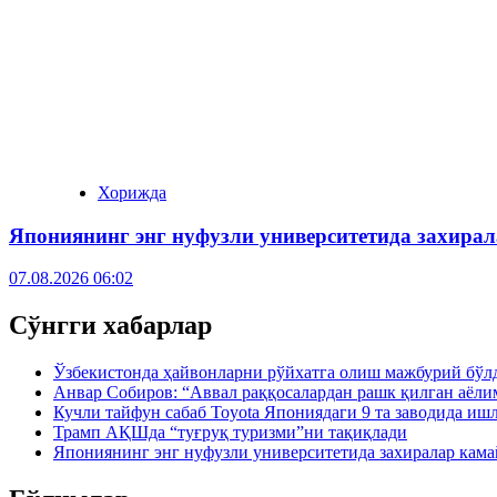
Хорижда
Япониянинг энг нуфузли университетида захира
07.08.2026 06:02
Сўнгги хабарлар
Ўзбекистонда ҳайвонларни рўйхатга олиш мажбурий бўлд
Анвар Собиров: “Аввал раққосалардан рашк қилган аёли
Кучли тайфун сабаб Toyota Япониядаги 9 та заводида иш
Трамп АҚШда “туғруқ туризми”ни тақиқлади
Япониянинг энг нуфузли университетида захиралар кама