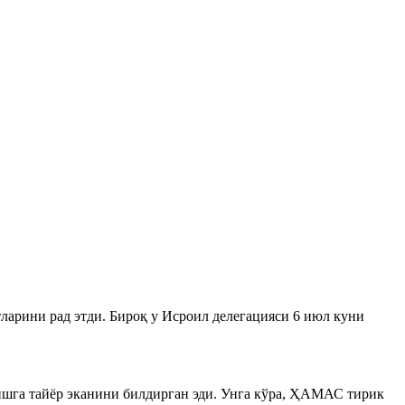
арини рад этди. Бироқ у Исроил делегацияси 6 июл куни
шга тайёр эканини билдирган эди. Унга кўра, ҲАМАС тирик