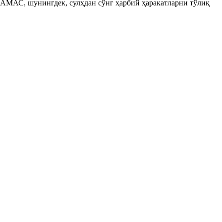
ҲАМАС, шунингдек, сулҳдан сўнг ҳарбий ҳаракатларни тўлиқ