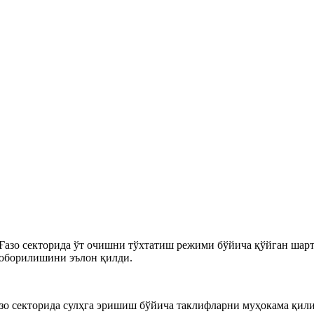
зо секторида ўт очишни тўхтатиш режими бўйича қўйган шартл
 юборилишини эълон қилди.
 секторида сулҳга эришиш бўйича таклифларни муҳокама қили