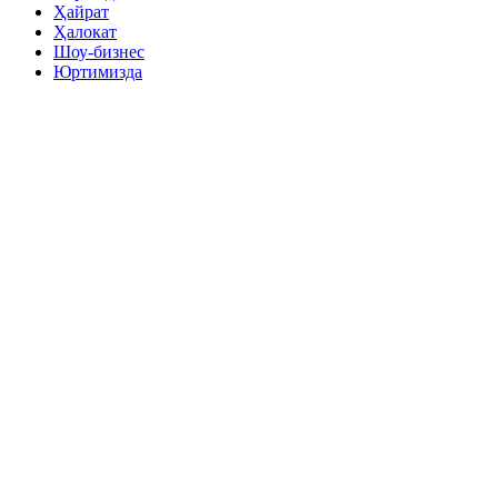
Ҳайрат
Ҳалокат
Шоу-бизнес
Юртимизда