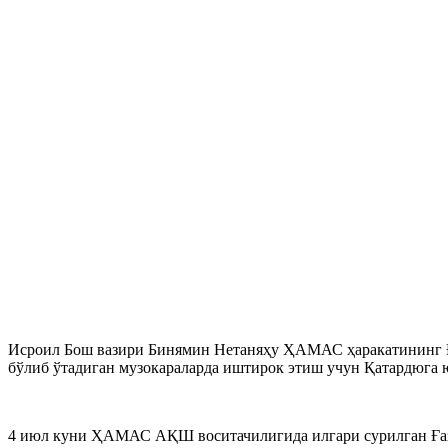
Исроил Бош вазири Бинямин Нетаняҳу ҲАМАС ҳаракатининг Ға
бўлиб ўтадиган музокараларда иштирок этиш учун Қатардюга
4 июл куни ҲАМАС АҚШ воситачилигида илгари сурилган Ғазо