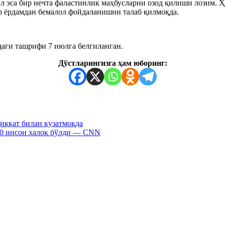
 эса бир нечта фаластинлик маҳбусларни озод қилиши лозим. 
р ёрдамдан бемалол фойдаланишни талаб қилмоқда.
аги ташрифи 7 июлга белгиланган.
Дўстларингизга ҳам юборинг:
иққат билан кузатмоқда
50 инсон ҳалок бўлди — CNN