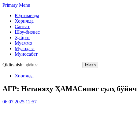
Primary Menu
Юртимизда
Хорижда
Санъат
Шоу-бизнес
Ҳайрат
Муаммо
Мулоҳаза
Муносабат
Qidirshish:
Хорижда
АFP: Нетаняҳу ҲАМАСнинг сулҳ бўйича
06.07.2025 12:57