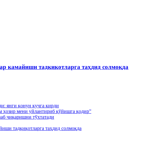
лар камайиши тадқиқотларга таҳдид солмоқда
и: янги қонун кучга кирди
м ҳозир мени уйлантириб қўйишга қодир”
лаб чиқаришни тўхтатади
йиши тадқиқотларга таҳдид солмоқда