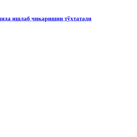
одида ишлаб чиқаришни тўхтатади