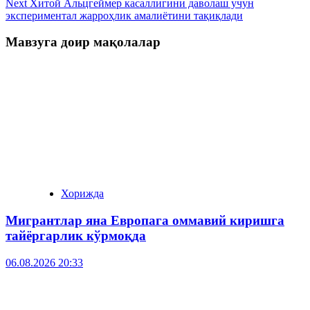
Next
Хитой Альцгеймер касаллигини даволаш учун
экспериментал жарроҳлик амалиётини тақиқлади
Мавзуга доир мақолалар
Хорижда
Мигрантлар яна Европага оммавий киришга
тайёргарлик кўрмоқда
06.08.2026 20:33