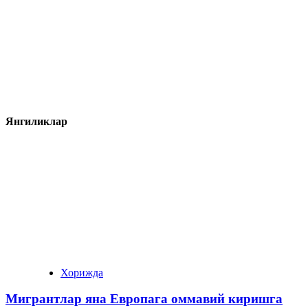
Янгиликлар
Хорижда
Мигрантлар яна Европага оммавий киришга