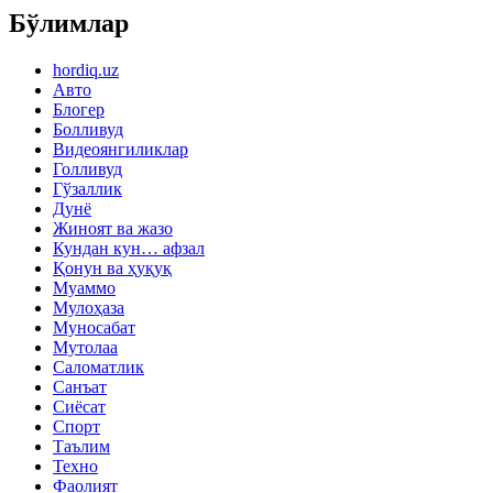
Бўлимлар
hordiq.uz
Авто
Блогер
Болливуд
Видеоянгиликлар
Голливуд
Гўзаллик
Дунё
Жиноят ва жазо
Кундан кун… афзал
Қонун ва ҳуқуқ
Муаммо
Мулоҳаза
Муносабат
Мутолаа
Саломатлик
Санъат
Сиёсат
Спорт
Таълим
Техно
Фаолият