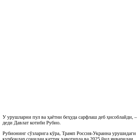
У урушларни пул ва ҳаётни беҳуда сарфлаш деб ҳисоблайди, –
деди Давлат котиби Рубио.
Рубионинг сўзларига кўра, Трамп Россия-Украина урушидаги
қурбонлар сонидан қаттиқ хавотирда ва 2025 йил январидан