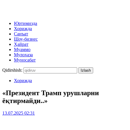
Юртимизда
Хорижда
Санъат
Шоу-бизнес
Ҳайрат
Муаммо
Мулоҳаза
Муносабат
Qidirshish:
Хорижда
«Президент Трамп урушларни
ёқтирмайди..»
13.07.2025 02:31