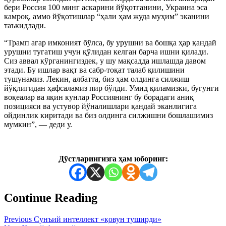
бери Россия 100 минг аскарини йўқотганини, Украина эса
камроқ, аммо йўқотишлар “ҳали ҳам жуда муҳим” эканини
таъкидлади.
“Трамп агар имконият бўлса, бу урушни ва бошқа ҳар қандай
урушни тугатиш учун қўлидан келган барча ишни қилади.
Сиз аввал кўрганингиздек, у шу мақсадда ишлашда давом
этади. Бу ишлар вақт ва сабр-тоқат талаб қилишини
тушунамиз. Лекин, албатта, биз ҳам олдинга силжиш
йўқлигидан ҳафсаламиз пир бўлди. Умид қиламизки, бугунги
воқеалар ва яқин кунлар Россиянинг бу борадаги аниқ
позицияси ва устувор йўналишлари қандай эканлигига
ойдинлик киритади ва биз олдинга силжишни бошлашимиз
мумкин”, — деди у.
Дўстларингизга ҳам юборинг:
Continue Reading
Previous
Сунъий интеллект «қовун туширди»