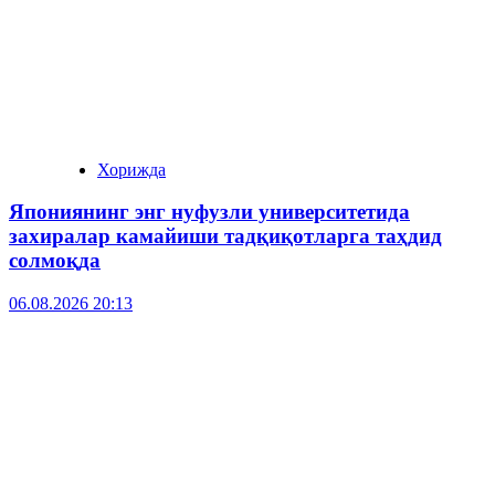
Хорижда
Япониянинг энг нуфузли университетида
захиралар камайиши тадқиқотларга таҳдид
солмоқда
06.08.2026 20:13