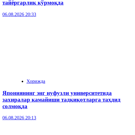
тайёргарлик кўрмоқда
06.08.2026 20:33
Хорижда
Япониянинг энг нуфузли университетида
захиралар камайиши тадқиқотларга таҳдид
солмоқда
06.08.2026 20:13