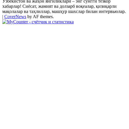
Ўзбекистон ва жаҳон янгиликлари – энг сўнгги тезкор
хабарлар! Сиёсат, жамият ва долзарб воқеалар, қизиқарли
мақолалар ва таҳлиллар, машҳур шахслар билан интервьюлар.
|
CoverNews
by AF themes.