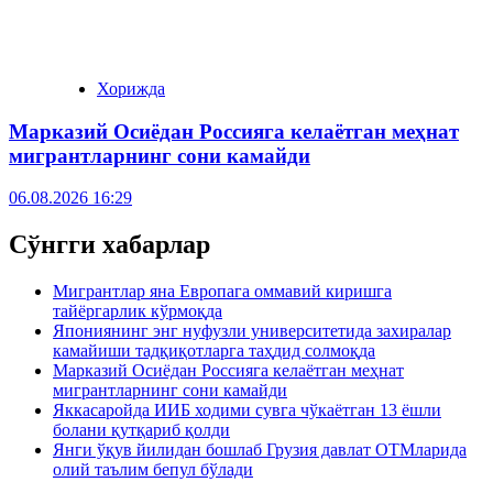
Хорижда
Марказий Осиёдан Россияга келаётган меҳнат
мигрантларнинг сони камайди
06.08.2026 16:29
Сўнгги хабарлар
Мигрантлар яна Европага оммавий киришга
тайёргарлик кўрмоқда
Япониянинг энг нуфузли университетида захиралар
камайиши тадқиқотларга таҳдид солмоқда
Марказий Осиёдан Россияга келаётган меҳнат
мигрантларнинг сони камайди
Яккасаройда ИИБ ходими сувга чўкаётган 13 ёшли
болани қутқариб қолди
Янги ўқув йилидан бошлаб Грузия давлат ОТМларида
олий таълим бепул бўлади