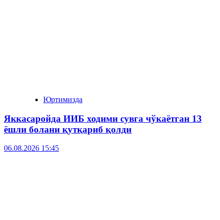
Юртимизда
Яккасаройда ИИБ ходими сувга чўкаётган 13
ёшли болани қутқариб қолди
06.08.2026 15:45