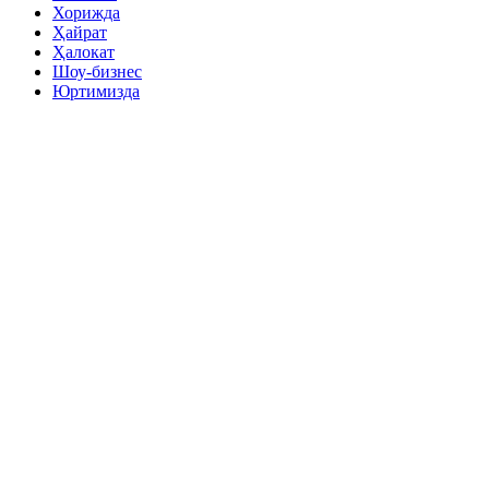
Хорижда
Ҳайрат
Ҳалокат
Шоу-бизнес
Юртимизда