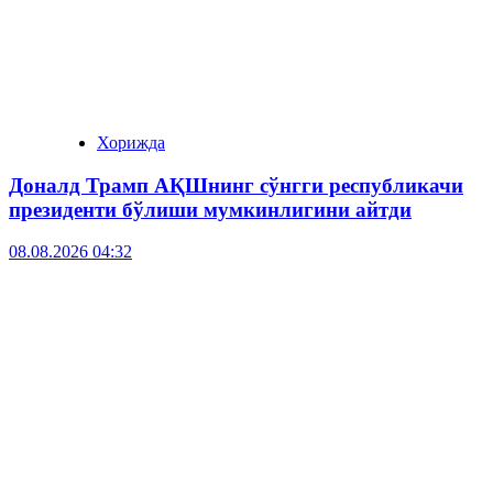
Хорижда
Доналд Трамп АҚШнинг сўнгги республикачи
президенти бўлиши мумкинлигини айтди
08.08.2026 04:32