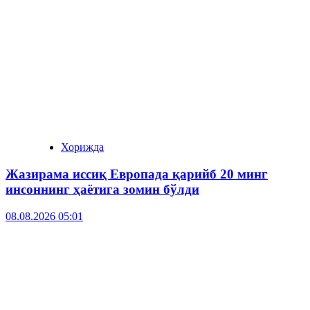
Хорижда
Жазирама иссиқ Европада қарийб 20 минг
инсоннинг ҳаётига зомин бўлди
08.08.2026 05:01