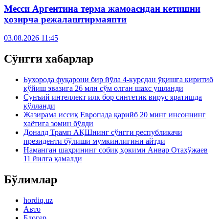
Месси Аргентина терма жамоасидан кетишни
ҳозирча режалаштирмаяпти
03.08.2026 11:45
Сўнгги хабарлар
Бухорода фуқарони бир йўла 4-курсдан ўқишга киритиб
қўйиш эвазига 26 млн сўм олган шахс ушланди
Сунъий интеллект илк бор синтетик вирус яратишда
қўлланди
Жазирама иссиқ Европада қарийб 20 минг инсоннинг
ҳаётига зомин бўлди
Доналд Трамп АҚШнинг сўнгги республикачи
президенти бўлиши мумкинлигини айтди
Наманган шаҳрининг собиқ ҳокими Анвар Отахўжаев
11 йилга қамалди
Бўлимлар
hordiq.uz
Авто
Блогер