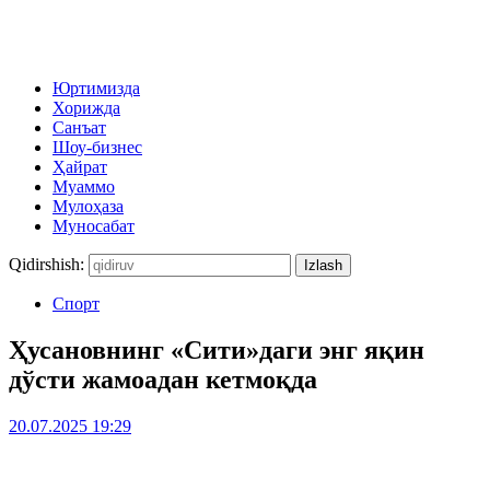
Юртимизда
Хорижда
Санъат
Шоу-бизнес
Ҳайрат
Муаммо
Мулоҳаза
Муносабат
Qidirshish:
Спорт
Ҳусановнинг «Сити»даги энг яқин
дўсти жамоадан кетмоқда
20.07.2025 19:29