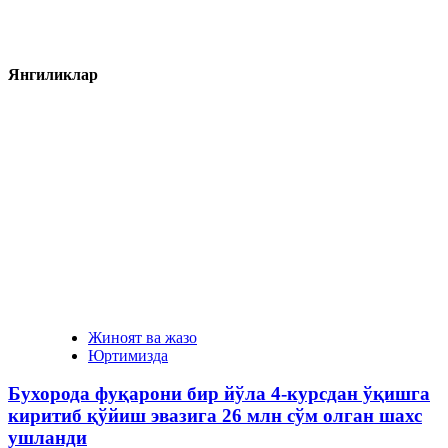
Янгиликлар
Жиноят ва жазо
Юртимизда
Бухорода фуқарони бир йўла 4-курсдан ўқишга
киритиб қўйиш эвазига 26 млн сўм олган шахс
ушланди