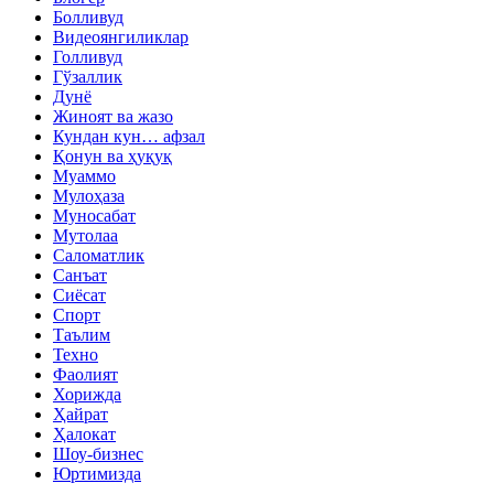
Болливуд
Видеоянгиликлар
Голливуд
Гўзаллик
Дунё
Жиноят ва жазо
Кундан кун… афзал
Қонун ва ҳуқуқ
Муаммо
Мулоҳаза
Муносабат
Мутолаа
Саломатлик
Санъат
Сиёсат
Спорт
Таълим
Техно
Фаолият
Хорижда
Ҳайрат
Ҳалокат
Шоу-бизнес
Юртимизда