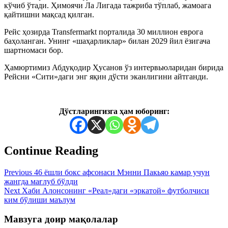
кўчиб ўтади. Ҳимоячи Ла Лигада тажриба тўплаб, жамоага
қайтишни мақсад қилган.
Рейс ҳозирда Transfermarkt порталида 30 миллион еврога
баҳоланган. Унинг «шаҳарликлар» билан 2029 йил ёзигача
шартномаси бор.
Ҳамюртимиз Абдуқодир Ҳусанов ўз интервьюларидан бирида
Рейсни «Сити»даги энг яқин дўсти эканлигини айтганди.
Дўстларингизга ҳам юборинг:
Continue Reading
Previous
46 ёшли бокс афсонаси Мэнни Пакьяо камар учун
жангда мағлуб бўлди
Next
Хаби Алонсонинг «Реал»даги «эркатой» футболчиси
ким бўлиши маълум
Мавзуга доир мақолалар