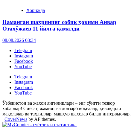
Хорижда
Наманган шаҳрининг собиқ ҳокими Анвар
Отахўжаев 11 йилга қамалди
08.08.2026 03:34
Telegram
Instagram
Facebook
YouTube
Telegram
Instagram
Facebook
YouTube
Ўзбекистон ва жаҳон янгиликлари – энг сўнгги тезкор
хабарлар! Сиёсат, жамият ва долзарб воқеалар, қизиқарли
мақолалар ва таҳлиллар, машҳур шахслар билан интервьюлар.
|
CoverNews
by AF themes.