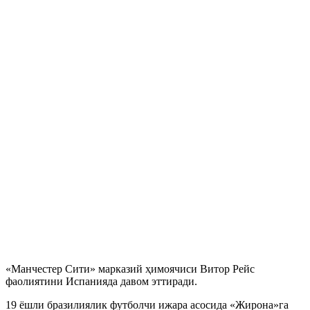
«Манчестер Сити» марказий ҳимоячиси Витор Рейс
фаолиятини Испанияда давом эттиради.
19 ёшли бразилиялик футболчи ижара асосида «Жирона»га