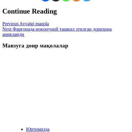
Continue Reading
Previous
Avvalgi maqola
Next
Фарғонада ноқонуний ташкил этилган дорихона
аниқланди
Мавзуга доир мақолалар
Юртимизда