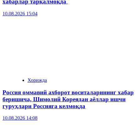
хабарлар тарқалмоқда
10.08.2026 15:04
Хорижда
Россия оммавий ахборот воситаларининг хабар
беришича, Шимолий Кореядан аёллар ишчи
гуруҳлари Россияга келмоқда
10.08.2026 14:08