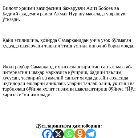
Вилоят ҳокими вазифасини бажарувчи Адиз Бобоев ва
Бадиий академия раиси Акмал Нур шу масалада ушрашув
ўтказди.
Қайд этилишича, ҳозирда Самарқанддан унча узоқ бўлмаган
ҳудудда шаҳарчани ташкил этиш устида иш олиб борилмоқда.
Икки раҳбар Самарқанд ихтисослаштирилган санъат мактаб-
интернатини шаҳар марказига кўчириш, бадиий таълим,
хусусан, тасвирий ва амалий санъат ҳамда дизайн соҳасида
иқтидорли ёшларни аниқлаш, уларни танлаб олиш, ўқитиш ва
тарбиялаш бўйича яхлит тизимни шакллантириш бўйича “Йўл
харитаси”ни имзолади.
Дўстларингизга ҳам юборинг: