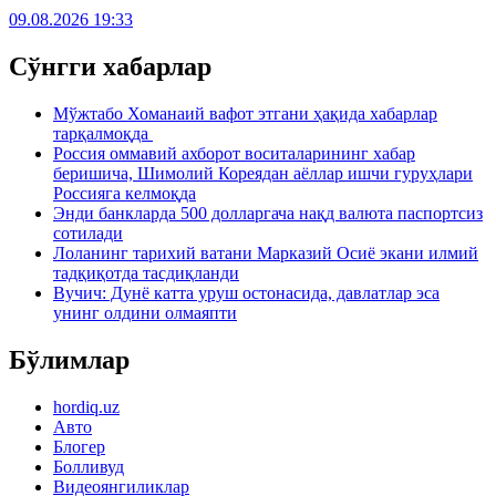
09.08.2026 19:33
Сўнгги хабарлар
Мўжтабо Хоманаий вафот этгани ҳақида хабарлар
тарқалмоқда
Россия оммавий ахборот воситаларининг хабар
беришича, Шимолий Кореядан аёллар ишчи гуруҳлари
Россияга келмоқда
Энди банкларда 500 долларгача нақд валюта паспортсиз
сотилади
Лоланинг тарихий ватани Марказий Осиё экани илмий
тадқиқотда тасдиқланди
Вучич: Дунё катта уруш остонасида, давлатлар эса
унинг олдини олмаяпти
Бўлимлар
hordiq.uz
Авто
Блогер
Болливуд
Видеоянгиликлар