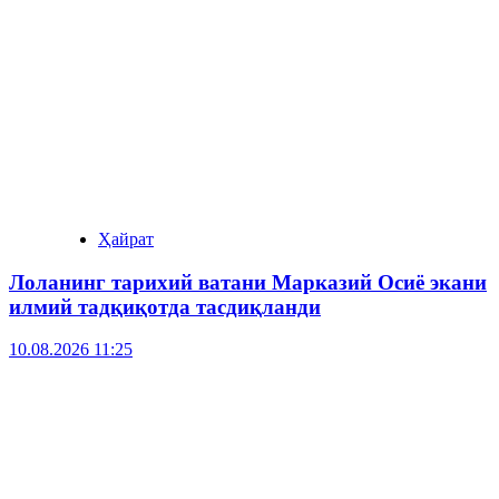
Ҳайрат
Лоланинг тарихий ватани Марказий Осиё экани
илмий тадқиқотда тасдиқланди
10.08.2026 11:25