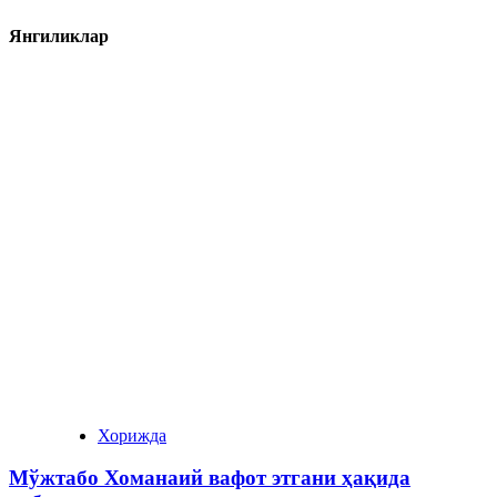
Янгиликлар
Хорижда
Мўжтабо Хоманаий вафот этгани ҳақида