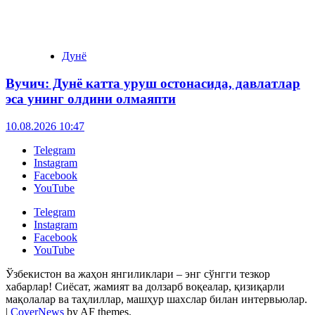
Дунё
Вучич: Дунё катта уруш остонасида, давлатлар
эса унинг олдини олмаяпти
10.08.2026 10:47
Telegram
Instagram
Facebook
YouTube
Telegram
Instagram
Facebook
YouTube
Ўзбекистон ва жаҳон янгиликлари – энг сўнгги тезкор
хабарлар! Сиёсат, жамият ва долзарб воқеалар, қизиқарли
мақолалар ва таҳлиллар, машҳур шахслар билан интервьюлар.
|
CoverNews
by AF themes.