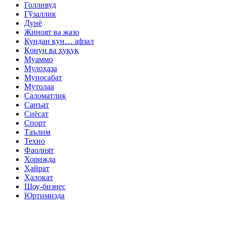
Голливуд
Гўзаллик
Дунё
Жиноят ва жазо
Кундан кун… афзал
Қонун ва ҳуқуқ
Муаммо
Мулоҳаза
Муносабат
Мутолаа
Саломатлик
Санъат
Сиёсат
Спорт
Таълим
Техно
Фаолият
Хорижда
Ҳайрат
Ҳалокат
Шоу-бизнес
Юртимизда