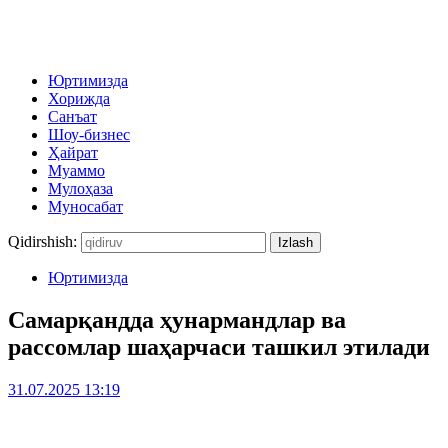
Юртимизда
Хорижда
Санъат
Шоу-бизнес
Ҳайрат
Муаммо
Мулоҳаза
Муносабат
Qidirshish:
Юртимизда
Самарқандда ҳунармандлар ва
рассомлар шаҳарчаси ташкил этилади
31.07.2025 13:19