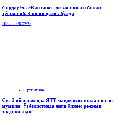
Сирдарёда «Каптива» юк машинаси билан
тўқнашиб, 3 киши ҳалок бўлди
10.08.2026 03:33
Юртимизда
Сиз 3 ой давомида ЯТТ мақомисиз ишлашингиз
мумкин: Ўзбекистонда янги бизнес режими
тасдиқланди!