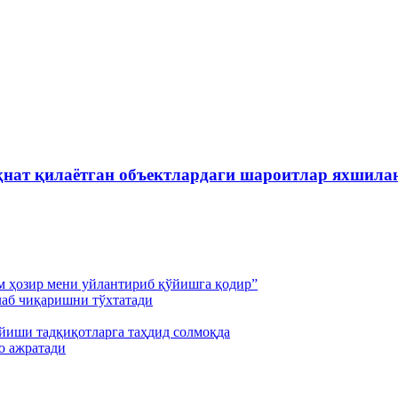
ҳнат қилаётган объектлардаги шароитлар яхшила
м ҳозир мени уйлантириб қўйишга қодир”
лаб чиқаришни тўхтатади
йиши тадқиқотларга таҳдид солмоқда
о ажратади