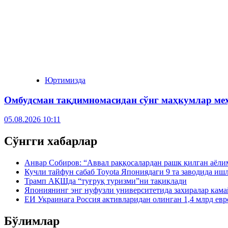
Юртимизда
Омбудсман тақдимномасидан сўнг маҳкумлар ме
05.08.2026 10:11
Сўнгги хабарлар
Анвар Собиров: “Аввал раққосалардан рашк қилган аёли
Кучли тайфун сабаб Toyota Япониядаги 9 та заводида иш
Трамп АҚШда “туғруқ туризми”ни тақиқлади
Япониянинг энг нуфузли университетида захиралар кама
ЕИ Украинага Россия активларидан олинган 1,4 млрд евр
Бўлимлар