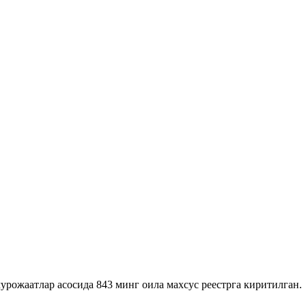
урожаатлар асосида 843 минг оила махсус реестрга киритилган.