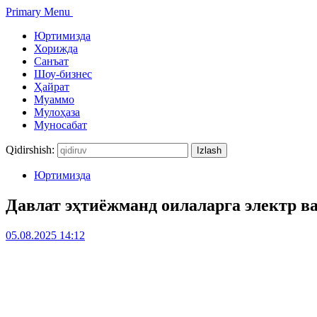
Primary Menu
Юртимизда
Хорижда
Санъат
Шоу-бизнес
Ҳайрат
Муаммо
Мулоҳаза
Муносабат
Qidirshish:
Юртимизда
Давлат эҳтиёжманд оилаларга электр ва
05.08.2025 14:12