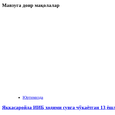
Мавзуга доир мақолалар
Юртимизда
Яккасаройда ИИБ ходими сувга чўкаётган 13 ёш