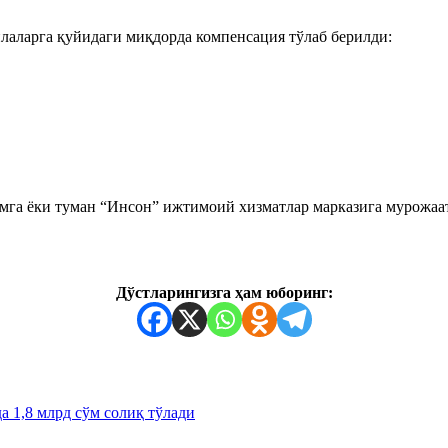
илаларга қуйидаги миқдорда компенсация тўлаб берилди:
мга ёки туман “Инсон” ижтимоий хизматлар марказига мурожаа
Дўстларингизга ҳам юборинг:
а 1,8 млрд сўм солиқ тўлади