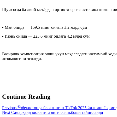
Шу асосда базавий меъёрдан ортиқ энергия истеъмол қилган о
▪️ Май ойида — 159,5 минг оилага 3,2 млрд сўм
▪️ Июнь ойида — 223,6 минг оилага 4,2 млрд сўм
Вазирлик компенсация олиш учун маҳалладаги ижтимоий ходи
лозимлигини эслатди.
Continue Reading
Previous
Ўзбекистонда блокланган TikTok 2025 йилнинг I ярмид
Next
Самарқанд вилоятига янги солиқбоши тайинланди