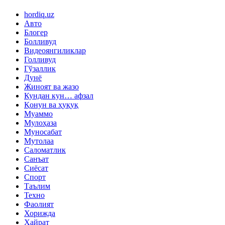
hordiq.uz
Авто
Блогер
Болливуд
Видеоянгиликлар
Голливуд
Гўзаллик
Дунё
Жиноят ва жазо
Кундан кун… афзал
Қонун ва ҳуқуқ
Муаммо
Мулоҳаза
Муносабат
Мутолаа
Саломатлик
Санъат
Сиёсат
Спорт
Таълим
Техно
Фаолият
Хорижда
Ҳайрат