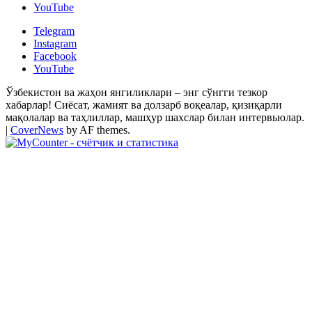
YouTube
Telegram
Instagram
Facebook
YouTube
Ўзбекистон ва жаҳон янгиликлари – энг сўнгги тезкор
хабарлар! Сиёсат, жамият ва долзарб воқеалар, қизиқарли
мақолалар ва таҳлиллар, машҳур шахслар билан интервьюлар.
|
CoverNews
by AF themes.