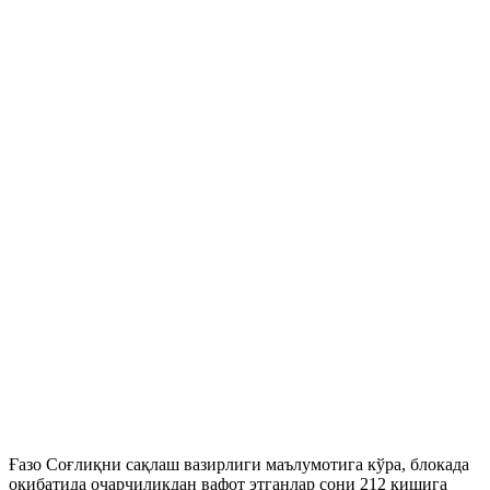
Ғазо Соғлиқни сақлаш вазирлиги маълумотига кўра, блокада
оқибатида очарчиликдан вафот этганлар сони 212 кишига