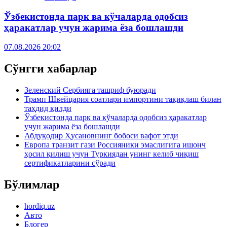
Ўзбекистонда парк ва кўчаларда одобсиз
ҳаракатлар учун жарима ёза бошлашди
07.08.2026 20:02
Сўнгги хабарлар
Зеленский Сербияга ташриф буюради
Трамп Швейцария соатлари импортини тақиқлаш билан
таҳдид қилди
Ўзбекистонда парк ва кўчаларда одобсиз ҳаракатлар
учун жарима ёза бошлашди
Абдуқодир Ҳусановнинг бобоси вафот этди
Европа транзит гази Россияники эмаслигига ишонч
ҳосил қилиш учун Туркиядан унинг келиб чиқиш
сертификатларини сўради
Бўлимлар
hordiq.uz
Авто
Блогер