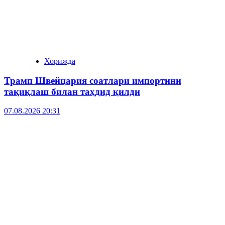
Хорижда
Трамп Швейцария соатлари импортини
тақиқлаш билан таҳдид қилди
07.08.2026 20:31