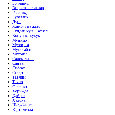
Болливуд
Видеоянгиликлар
Голливуд
Гўзаллик
Дунё
Жиноят ва жазо
Кундан кун… афзал
Қонун ва ҳуқуқ
Муаммо
Мулоҳаза
Муносабат
Мутолаа
Саломатлик
Санъат
Сиёсат
Спорт
Таълим
Техно
Фаолият
Хорижда
Ҳайрат
Ҳалокат
Шоу-бизнес
Юртимизда