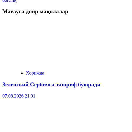
боғлиқ
Мавзуга доир мақолалар
Хорижда
Зеленский Сербияга ташриф буюради
07.08.2026 21:01