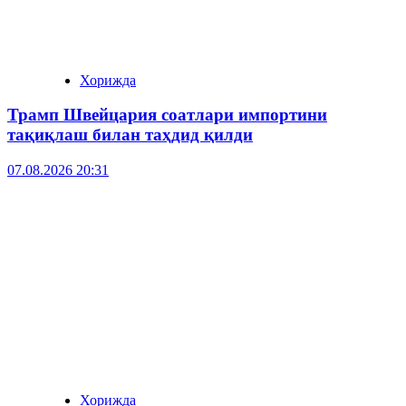
Хорижда
Трамп Швейцария соатлари импортини
тақиқлаш билан таҳдид қилди
07.08.2026 20:31
Хорижда