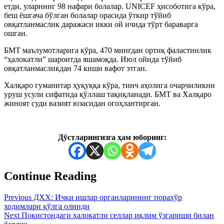
етди, уларнинг 98 нафари болалар. UNICEF ҳисоботига кўра,
беш ёшгача бўлган болалар орасида ўткир тўйиб
овқатланмаслик даражаси икки ой ичида тўрт бараварга
ошган.
БМТ маълумотларига кўра, 470 мингдан ортиқ фаластинлик
“ҳалокатли” шароитда яшамоқда. Июл ойида тўйиб
овқатланмасликдан 74 киши вафот этган.
Халқаро гуманитар ҳуқуққа кўра, тинч аҳолига очарчиликни
уруш усули сифатида қўллаш тақиқланади. БМТ ва Халқаро
жиноят суди вазият юзасидан огоҳлантирган.
Дўстларингизга ҳам юборинг:
Continue Reading
Previous
ДХХ: Ички ишлар органларининг порахўр
ходимлари қўлга олинди
Next
Покистондаги ҳалокатли селлар иқлим ўзгариши билан