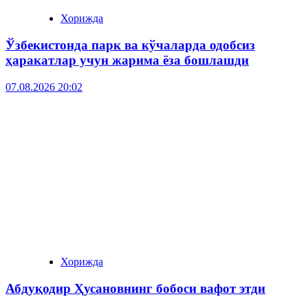
Хорижда
Ўзбекистонда парк ва кўчаларда одобсиз
ҳаракатлар учун жарима ёза бошлашди
07.08.2026 20:02
Хорижда
Абдуқодир Ҳусановнинг бобоси вафот этди