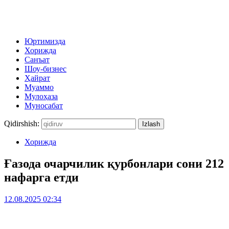
Юртимизда
Хорижда
Санъат
Шоу-бизнес
Ҳайрат
Муаммо
Мулоҳаза
Муносабат
Qidirshish:
Хорижда
Ғазода очарчилик қурбонлари сони 212
нафарга етди
12.08.2025 02:34