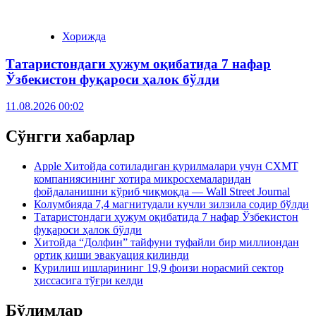
Хорижда
Татаристондаги ҳужум оқибатида 7 нафар
Ўзбекистон фуқароси ҳалок бўлди
11.08.2026 00:02
Сўнгги хабарлар
Apple Хитойда сотиладиган қурилмалари учун CXMT
компаниясининг хотира микросхемаларидан
фойдаланишни кўриб чиқмоқда — Wall Street Journal
Колумбияда 7,4 магнитудали кучли зилзила содир бўлди
Татаристондаги ҳужум оқибатида 7 нафар Ўзбекистон
фуқароси ҳалок бўлди
Хитойда “Долфин” тайфуни туфайли бир миллиондан
ортиқ киши эвакуация қилинди
Қурилиш ишларининг 19,9 фоизи норасмий сектор
ҳиссасига тўғри келди
Бўлимлар