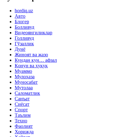
hordiq.uz
Авто
Блогер
Болливуд
Видеоянгиликлар
Голливуд
Гўзаллик
Дунё
Жиноят ва жазо
Кундан кун… афзал
Қонун ва ҳуқуқ
Муаммо
Мулоҳаза
Муносабат
Мутолаа
Саломатлик
Санъат
Сиёсат
Спорт
Таълим
Техно
Фаолият
Хорижда