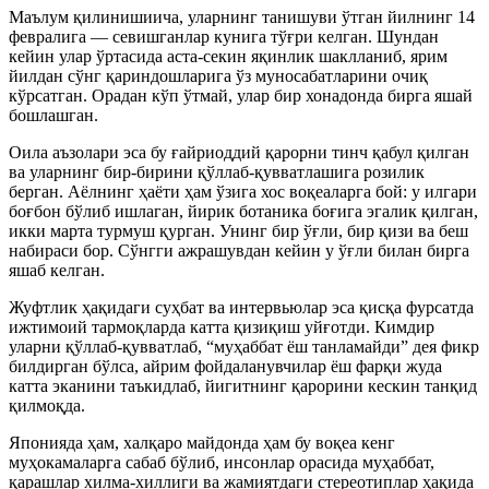
Маълум қилинишиича, уларнинг танишуви ўтган йилнинг 14
февралига — севишганлар кунига тўғри келган. Шундан
кейин улар ўртасида аста-секин яқинлик шаклланиб, ярим
йилдан сўнг қариндошларига ўз муносабатларини очиқ
кўрсатган. Орадан кўп ўтмай, улар бир хонадонда бирга яшай
бошлашган.
Оила аъзолари эса бу ғайриоддий қарорни тинч қабул қилган
ва уларнинг бир-бирини қўллаб-қувватлашига розилик
берган. Аёлнинг ҳаёти ҳам ўзига хос воқеаларга бой: у илгари
боғбон бўлиб ишлаган, йирик ботаника боғига эгалик қилган,
икки марта турмуш қурган. Унинг бир ўғли, бир қизи ва беш
набираси бор. Сўнгги ажрашувдан кейин у ўғли билан бирга
яшаб келган.
Жуфтлик ҳақидаги суҳбат ва интервьюлар эса қисқа фурсатда
ижтимоий тармоқларда катта қизиқиш уйғотди. Кимдир
уларни қўллаб-қувватлаб, “муҳаббат ёш танламайди” дея фикр
билдирган бўлса, айрим фойдаланувчилар ёш фарқи жуда
катта эканини таъкидлаб, йигитнинг қарорини кескин танқид
қилмоқда.
Японияда ҳам, халқаро майдонда ҳам бу воқеа кенг
муҳокамаларга сабаб бўлиб, инсонлар орасида муҳаббат,
қарашлар хилма-хиллиги ва жамиятдаги стереотиплар ҳақида