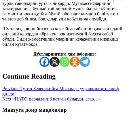
турли саволларни ўртага чиқарди. Мутахассисларнинг
таъкидлашича, бундай ғайриоддий муносабатлар кўпинча
жамиятни икки қутбга бўлиб юборади: кимдир бuni эркин
танлов деб билса, бошқалар уни қабул қила олмайди.
Шу тариқа, япон йигит ва кексайган аёлнинг ҳикояси оддий
оилавий қарордан кўра кенгроқ ижтимоий баҳсга сабаб
бўлди. Энди жамоатчилик уларнинг келажагини қизиқиш
билан кузатмоқда.
Дўстларингизга ҳам юборинг:
Continue Reading
Previous
Путин Зеленскийга Москвада учрашишни таклиф
қилди
Next
«НАТО парчаланиб кетган бўларди, агар…»
Мавзуга доир мақолалар