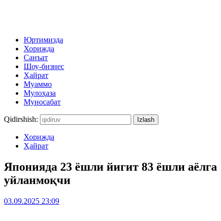
Юртимизда
Хорижда
Санъат
Шоу-бизнес
Ҳайрат
Муаммо
Мулоҳаза
Муносабат
Qidirshish:
Хорижда
Ҳайрат
Японияда 23 ёшли йигит 83 ёшли аёлга
уйланмоқчи
03.09.2025 23:09