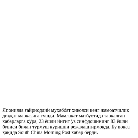
Японияда ғайриоддий муҳаббат ҳикояси кенг жамоатчилик
диққат марказига тушди. Мамлакат матбуотида тарқалган
хабарларга кўра, 23 ёшли йигит ўз синфдошининг 83 ёшли
бувиси билан турмуш қуришни режалаштирмоқда. Бу воқеа
ҳақида South China Morning Post хабар берди.