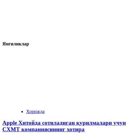
Янгиликлар
Хорижда
Apple Хитойда сотиладиган қурилмалари учун
CXMT компаниясининг хотира