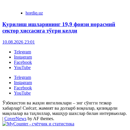
hordiq.uz
Қурилиш ишларининг 19,9 фоизи норасмий
сектор ҳиссасига тўғри келди
10.08.2026 23:01
Telegram
Instagram
Facebook
YouTube
Telegram
Instagram
Facebook
YouTube
Ўзбекистон ва жаҳон янгиликлари – энг сўнгги тезкор
хабарлар! Сиёсат, жамият ва долзарб воқеалар, қизиқарли
мақолалар ва таҳлиллар, машҳур шахслар билан интервьюлар.
|
CoverNews
by AF themes.