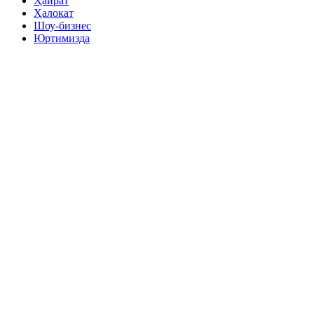
Ҳайрат
Ҳалокат
Шоу-бизнес
Юртимизда