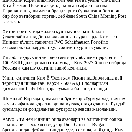
Шимолий Корея етакчиси Ким Чен Ин ва унинг синглиси
Ким Ё Чжон Пекинга яқинда қилган сафари чоғида
Европанинг ҳашаматли брендларига буркангани билан яна
бир бор эътиборни тортди, деб ёзди South China Morning Post
газетаси.
Хитой пойтахтида Ғалаба куни муносабати билан
ўтказилаётган тадбирларда олинган суратларда Ким Чен
Иннинг қўлига тақилган IWC Schaffhausen Portofino
автоматик бошқарувли қўл соатини кўриш мумкин.
Ишлаб чиқарувчининг веб-сайтида ушбу швейцар соати 14
100 АҚШ долларидан сотилмоқда. Ким 2023 йил сентябрида
Россияга ҳам шу соатини тақиб келганди.
Унинг синглиси Ким Ё Чжон ҳам Пекин тадбирларида қўй
терисидан ишланган, нархи 7 500 АҚШ долларидан
қимматроқ Lady Dior қора сумкаси билан қатнашди.
Шимолий Кореяда ҳашаматли буюмлар «буржуа маданияти»
рамзи сифатида қораланади ва мутлақо тақиқланган. Бундай
буюмлардан фойдаланган фуқаролар аёвсиз жазоланади.
Аммо Ким Чен Иннинг оила аъзолари ва элитанинг бошқа
вакиллари — «дахлсиз», улар Dior, Gucci ва Bvlgari
брендларидан фойдаланишдан ҳузур олишади. Яқинда Ким