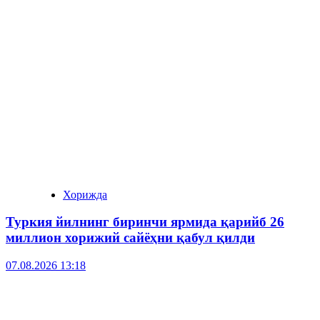
Хорижда
Туркия йилнинг биринчи ярмида қарийб 26
миллион хорижий сайёҳни қабул қилди
07.08.2026 13:18