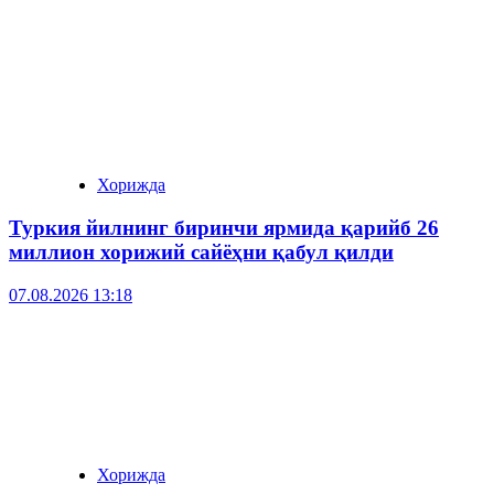
Хорижда
Туркия йилнинг биринчи ярмида қарийб 26
миллион хорижий сайёҳни қабул қилди
07.08.2026 13:18
Хорижда