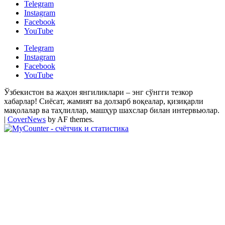
Telegram
Instagram
Facebook
YouTube
Telegram
Instagram
Facebook
YouTube
Ўзбекистон ва жаҳон янгиликлари – энг сўнгги тезкор
хабарлар! Сиёсат, жамият ва долзарб воқеалар, қизиқарли
мақолалар ва таҳлиллар, машҳур шахслар билан интервьюлар.
|
CoverNews
by AF themes.