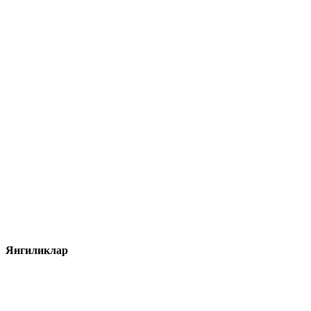
Янгиликлар