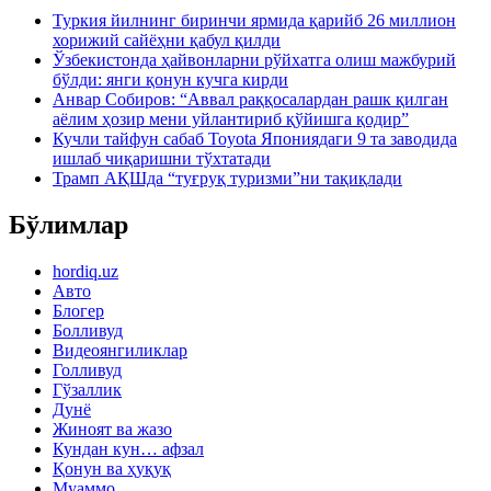
Туркия йилнинг биринчи ярмида қарийб 26 миллион
хорижий сайёҳни қабул қилди
Ўзбекистонда ҳайвонларни рўйхатга олиш мажбурий
бўлди: янги қонун кучга кирди
Анвар Собиров: “Аввал раққосалардан рашк қилган
аёлим ҳозир мени уйлантириб қўйишга қодир”
Кучли тайфун сабаб Toyota Япониядаги 9 та заводида
ишлаб чиқаришни тўхтатади
Трамп АҚШда “туғруқ туризми”ни тақиқлади
Бўлимлар
hordiq.uz
Авто
Блогер
Болливуд
Видеоянгиликлар
Голливуд
Гўзаллик
Дунё
Жиноят ва жазо
Кундан кун… афзал
Қонун ва ҳуқуқ
Муаммо