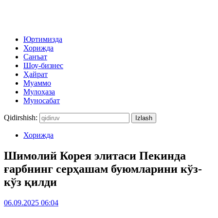
Юртимизда
Хорижда
Санъат
Шоу-бизнес
Ҳайрат
Муаммо
Мулоҳаза
Муносабат
Qidirshish:
Хорижда
Шимолий Корея элитаси Пекинда
ғарбнинг серҳашам буюмларини кўз-
кўз қилди
06.09.2025 06:04