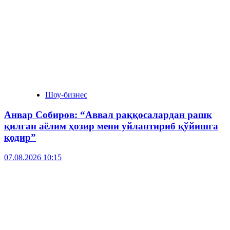
Шоу-бизнес
Анвар Собиров: “Аввал раққосалардан рашк
қилган аёлим ҳозир мени уйлантириб қўйишга
қодир”
07.08.2026 10:15