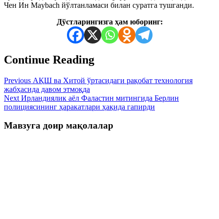
Чен Ин Maybach йўлтанламаси билан суратга тушганди.
Дўстларингизга ҳам юборинг:
Continue Reading
Previous
АҚШ ва Хитой ўртасидаги рақобат технология
жабҳасида давом этмоқда
Next
Ирландиялик аёл Фаластин митингида Берлин
полициясининг ҳаракатлари ҳақида гапирди
Мавзуга доир мақолалар