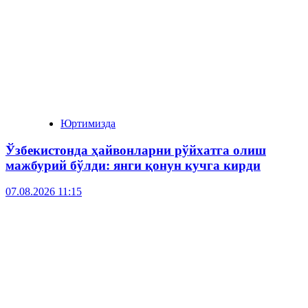
Юртимизда
Ўзбекистонда ҳайвонларни рўйхатга олиш
мажбурий бўлди: янги қонун кучга кирди
07.08.2026 11:15