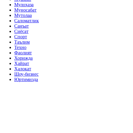
Мулоҳаза
Муносабат
Мутолаа
Саломатлик
Санъат
Сиёсат
Спорт
Таълим
Техно
Фаолият
Хорижда
Ҳайрат
Ҳалокат
Шоу-бизнес
Юртимизда