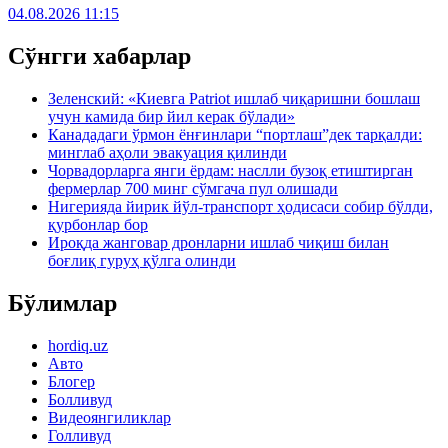
04.08.2026 11:15
Сўнгги хабарлар
Зеленский: «Киевга Patriot ишлаб чиқаришни бошлаш
учун камида бир йил керак бўлади»
Канададаги ўрмон ёнғинлари “портлаш”дек тарқалди:
минглаб аҳоли эвакуация қилинди
Чорвадорларга янги ёрдам: наслли бузоқ етиштирган
фермерлар 700 минг сўмгача пул олишади
Нигерияда йирик йўл-транспорт ҳодисаси собир бўлди,
қурбонлар бор
Ироқда жанговар дронларни ишлаб чиқиш билан
боғлиқ гуруҳ қўлга олинди
Бўлимлар
hordiq.uz
Авто
Блогер
Болливуд
Видеоянгиликлар
Голливуд