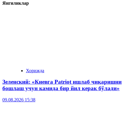
Янгиликлар
Хорижда
Зеленский: «Киевга Patriot ишлаб чиқаришни
бошлаш учун камида бир йил керак бўлади»
09.08.2026 15:38