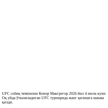
UFC собиқ чемпиони Конор Макгрегор 2026 йил 4 июль куни
Оқ уйда ўтказиладиган UFC турнирида жанг қилишга шаъма
қилди.