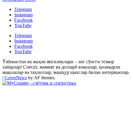
Telegram
Instagram
Facebook
YouTube
Telegram
Instagram
Facebook
YouTube
Ўзбекистон ва жаҳон янгиликлари – энг сўнгги тезкор
хабарлар! Сиёсат, жамият ва долзарб воқеалар, қизиқарли
мақолалар ва таҳлиллар, машҳур шахслар билан интервьюлар.
|
CoverNews
by AF themes.