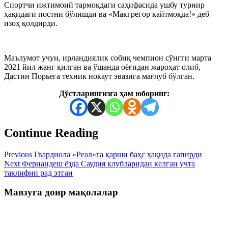
Спортчи ижтимоий тармоқдаги саҳифасида ушбу турнир
ҳақидаги постни бўлишди ва «Макгрегор қайтмоқда!» деб
изоҳ қолдирди.
Маълумот учун, ирландиялик собиқ чемпион сўнгги марта
2021 йил жанг қилган ва ўшанда оёғидан жароҳат олиб,
Дастин Порьега техник нокаут эвазига мағлуб бўлган.
Дўстларингизга ҳам юборинг:
Continue Reading
Previous
Гвардиола «Реал»га қарши баҳс ҳақида гапирди
Next
Фернандеш ёзда Саудия клубларидан келган учта
таклифни рад этган
Мавзуга доир мақолалар