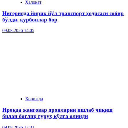
Ҳалокат
Нигерияда йирик йўл-транспорт ҳодисаси собир
бўлди, қурбонлар бор
09.08.2026 14:05
Хорижда
Ироқда жанговар дронларни ишлаб чиқиш
билан боғлиқ гуруҳ қўлга олинди
09.08.2026 13:33