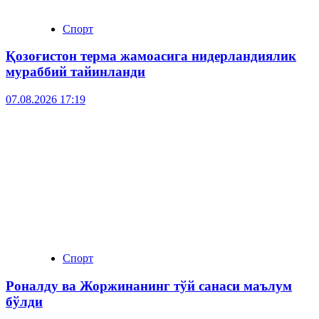
Спорт
Қозоғистон терма жамоасига нидерландиялик
мураббий тайинланди
07.08.2026 17:19
Спорт
Роналду ва Жоржинанинг тўй санаси маълум
бўлди