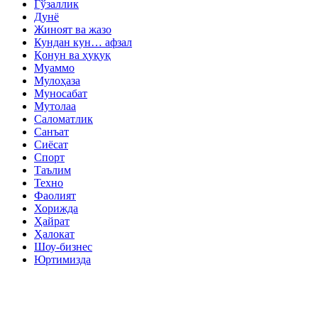
Гўзаллик
Дунё
Жиноят ва жазо
Кундан кун… афзал
Қонун ва ҳуқуқ
Муаммо
Мулоҳаза
Муносабат
Мутолаа
Саломатлик
Санъат
Сиёсат
Спорт
Таълим
Техно
Фаолият
Хорижда
Ҳайрат
Ҳалокат
Шоу-бизнес
Юртимизда