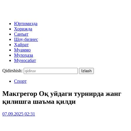
Юртимизда
Хорижда
Санъат
Шоу-бизнес
Ҳайрат
Муаммо
Мулоҳаза
Муносабат
Qidirshish:
Спорт
Макгрегор Оқ уйдаги турнирда жанг
қилишга шаъма қилди
07.09.2025 02:31