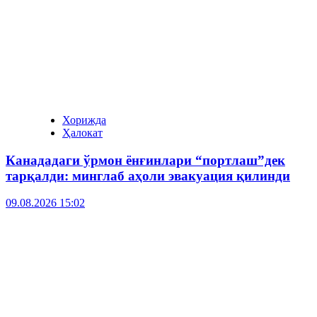
Хорижда
Ҳалокат
Канададаги ўрмон ёнғинлари “портлаш”дек
тарқалди: минглаб аҳоли эвакуация қилинди
09.08.2026 15:02