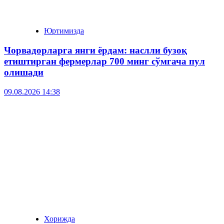
Юртимизда
Чорвадорларга янги ёрдам: наслли бузоқ
етиштирган фермерлар 700 минг сўмгача пул
олишади
09.08.2026 14:38
Хорижда