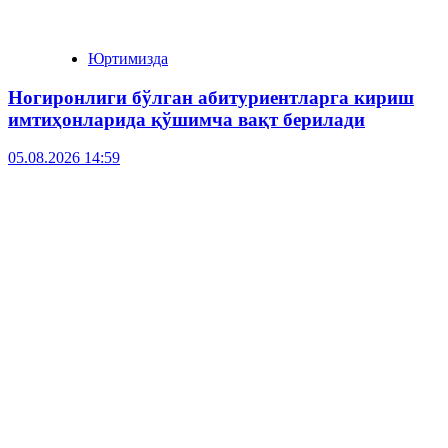
Юртимизда
Ногиронлиги бўлган абитуриентларга кириш
имтиҳонларида қўшимча вақт берилади
05.08.2026 14:59