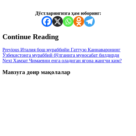
Дўстларингизга ҳам юборинг:
Continue Reading
Previous
Италия бош мураббийи Гаттузо Каннаваронинг
Ўзбекистонга мураббий бўлганига муносабат билдирди
Next
Хамзат Чимаевни енга оладиган ягона жангчи ким?
Мавзуга доир мақолалар