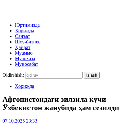
Юртимизда
Хорижда
Санъат
Шоу-бизнес
Ҳайрат
Муаммо
Мулоҳаза
Муносабат
Qidirshish:
Хорижда
Афғонистондаги зилзила кучи
Ўзбекистон жанубида ҳам сезилди
07.10.2025 23:33