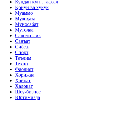
Кундан кун… афзал
Қонун ва ҳуқуқ
Муаммо
Мулоҳаза
Муносабат
Мутолаа
Саломатлик
Санъат
Сиёсат
Спорт
Таълим
Техно
Фаолият
Хорижда
Ҳайрат
Ҳалокат
Шоу-бизнес
Юртимизда