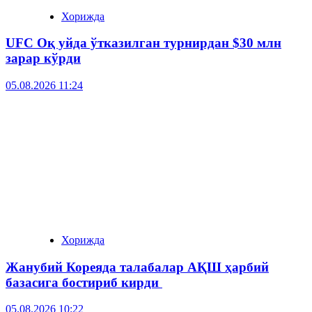
Хорижда
UFC Оқ уйда ўтказилган турнирдан $30 млн
зарар кўрди
05.08.2026 11:24
Хорижда
Жанубий Кореяда талабалар АҚШ ҳарбий
базасига бостириб кирди
05.08.2026 10:22