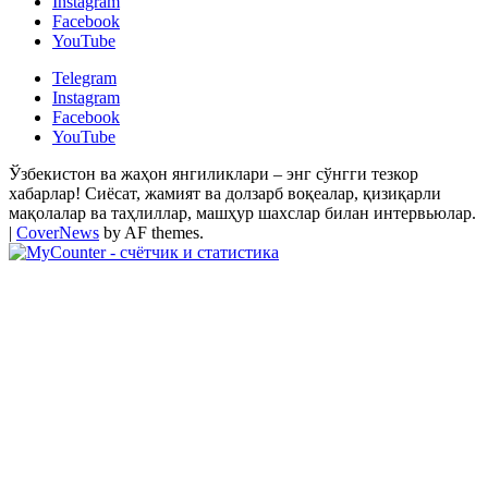
Instagram
Facebook
YouTube
Telegram
Instagram
Facebook
YouTube
Ўзбекистон ва жаҳон янгиликлари – энг сўнгги тезкор
хабарлар! Сиёсат, жамият ва долзарб воқеалар, қизиқарли
мақолалар ва таҳлиллар, машҳур шахслар билан интервьюлар.
|
CoverNews
by AF themes.