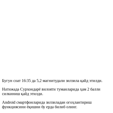
Бугун соат 16:35 да 5,2 магнитудали зилзила қайд этилди.
Натижада Сурхондарё вилояти туманларида ҳам 2 балли
силкиниш қайд этилди.
Android смартфонларида зилзиладан огоҳлантириш
функциясини ёқишни бу ерда билиб олинг.