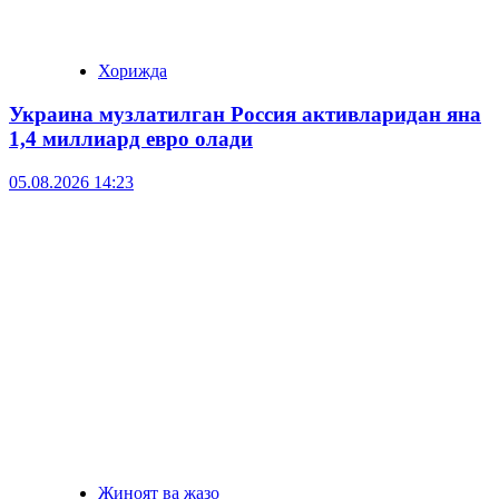
Хорижда
Украина музлатилган Россия активларидан яна
1,4 миллиард евро олади
05.08.2026 14:23
Жиноят ва жазо