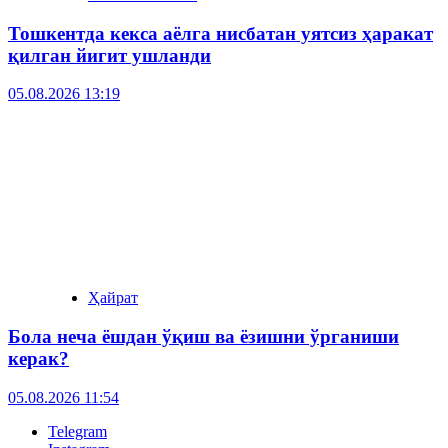
Тошкентда кекса аёлга нисбатан уятсиз ҳаракат
қилган йигит ушланди
05.08.2026 13:19
Ҳайрат
Бола неча ёшдан ўқиш ва ёзишни ўрганиши
керак?
05.08.2026 11:54
Telegram