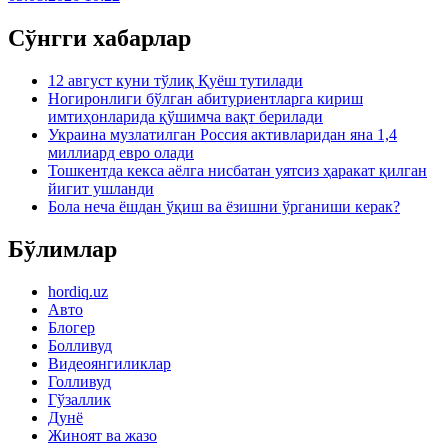
Сўнгги хабарлар
12 август куни тўлиқ Қуёш тутилади
Ногиронлиги бўлган абитуриентларга кириш
имтиҳонларида қўшимча вақт берилади
Украина музлатилган Россия активларидан яна 1,4
миллиард евро олади
Тошкентда кекса аёлга нисбатан уятсиз ҳаракат қилган
йигит ушланди
Бола неча ёшдан ўқиш ва ёзишни ўрганиши керак?
Бўлимлар
hordiq.uz
Авто
Блогер
Болливуд
Видеоянгиликлар
Голливуд
Гўзаллик
Дунё
Жиноят ва жазо